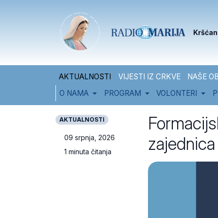
Skip to content
Skip to footer
Kršćan
AKTUALNOSTI
VIJESTI IZ CRKVE
NAŠE OB
O NAMA
PROGRAM
VOLONTERI
P
Formacijsk
AKTUALNOSTI
zajednica
09 srpnja, 2026
1 minuta čitanja