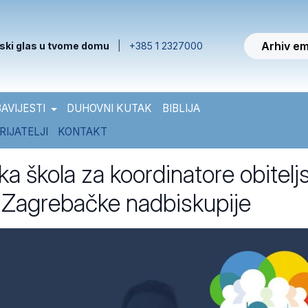
Arhiv em
ski glas u tvome domu
|
+385 1 2327000
AVIJESTI
DUHOVNI KUTAK
BIBLIJA
RIJATELJI
KONTAKT
a škola za koordinatore obitelj
 Zagrebačke nadbiskupije