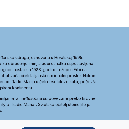
građanska udruga, osnovana u Hrvatskoj 1995.
ce za obraćenje i mir, a uoči osnutka uspostavljena
 program nastali su 1983. godine u župi u Erbi na
 obuhvaća cijeli talijanski nacionalni prostor. Nakon
 imenom Radio Marija u četrdesetak zemalja, počevši
ijskom kontinentu.
zemljama, a međusobna su povezane preko krovne
y of Radio Maria). Svjetsku obitelj utemeljilo je
a.