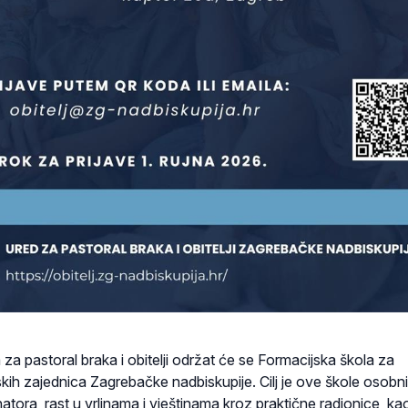
 za pastoral braka i obitelji održat će se Formacijska škola za
skih zajednica Zagrebačke nadbiskupije. Cilj je ove škole osobni
atora, rast u vrlinama i vještinama kroz praktične radionice, kao