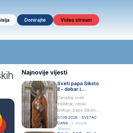
isija
Donirajte
Video stream
skih
Najnovije vijesti
Sveti papa Siksto
II – dobar i
miroljubiv pastir
Današnji sveti
zaštitnik, rimski
biskup, papa Siksto
(Sixtus) II, prema
07.08.2026. · SVETAC
knjizi Liber
DANA ·
2 minute
Pontificalis bio je
čitanja