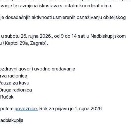
nje te razmjena iskustava s ostalim koordinatorima.
je dosadašnjih aktivnosti usmjerenih osnaživanju obiteljskog
 u subotu 26. rujna 2026., od 9 do 14 sati u Nadbiskupijskom
u (Kaptol 29a, Zagreb).
Pozdravni govor i uvodno predavanje
Prva radionica
 Pauza za kavu
 Druga radionica
| Ručak
u putem
poveznice.
Rok za prijavu je 1. rujna 2026.
adbiskupija