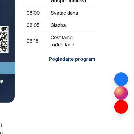
Gospi - molitva
08:00
Svetac dana
08:05
Glazba
Čestitamo
08:15
rođendane
Pogledajte program
 i
 i