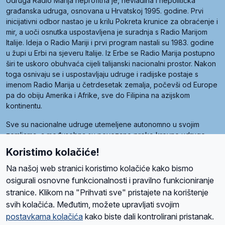
Udruga Radio Marija neprofitna je, nevladina i nepolitička
građanska udruga, osnovana u Hrvatskoj 1995. godine. Prvi
inicijativni odbor nastao je u krilu Pokreta krunice za obraćenje i
mir, a uoči osnutka uspostavljena je suradnja s Radio Marijom
Italije. Ideja o Radio Mariji i prvi program nastali su 1983. godine
u župi u Erbi na sjeveru Italije. Iz Erbe se Radio Marija postupno
širi te uskoro obuhvaća cijeli talijanski nacionalni prostor. Nakon
toga osnivaju se i uspostavljaju udruge i radijske postaje s
imenom Radio Marija u četrdesetak zemalja, počevši od Europe
pa do obiju Amerika i Afrike, sve do Filipina na azijskom
kontinentu.
Sve su nacionalne udruge utemeljene autonomno u svojim
zemljama, a međusobna su povezane preko krovne udruge
pod nazivom Svjetska obitelj Radio Marije (World Family of
Koristimo kolačiće!
Radio Maria). Svjetsku obitelj utemeljilo je sedam članica, među
kojima je i hrvatska Udruga Radio Marija.
Na našoj web stranici koristimo kolačiće kako bismo
osigurali osnovne funkcionalnosti i pravilno funkcioniranje
stranice. Klikom na "Prihvati sve" pristajete na korištenje
svih kolačića. Međutim, možete upravljati svojim
O nama
Radio
Program
Volonteri
Prijatelji
Kontakt
Pravila privatnosti
postavkama kolačića
kako biste dali kontrolirani pristanak.
Kolačići
Uvjeti korištenja