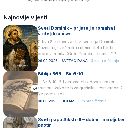
Najnovije vijesti
Sveti Dominik – prijatelj siromaha i
širitelj krunice
Crkva 8. kolovoza slavi svetoga Dominika
Guzmana, svećenika i utemeljitelja Reda
propovjednika (Ordo Praedicatorum – OP).
Svojim životom, dubokom ljubavlju prema
08.08.2026. · SVETAC DANA ·
3 minute čitanja
Kristu…
Biblija 365 – Sir 6-10
Sir 6-10 6 1 Jer zao glas donosi zazor i
sramotu, kako to biva grešniku licemjernom.2
Ne predaj se u…
08.08.2026. · BIBLIJA ·
11 minute čitanja
Sveti papa Siksto II – dobar i miroljubiv
pastir