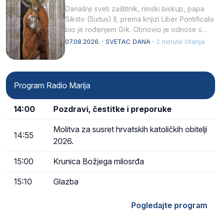
Današnji sveti zaštitnik, rimski biskup, papa
Siksto (Sixtus) II, prema knjizi Liber Pontificalis
bio je rođenjem Grk. Obnovio je odnose s
afričkim…
07.08.2026. · SVETAC DANA ·
2 minute čitanja
Program Radio Marija
14:00
Pozdravi, čestitke i preporuke
Molitva za susret hrvatskih katoličkih obitelji
14:55
2026.
15:00
Krunica Božjega milosrđa
15:10
Glazba
Pogledajte program