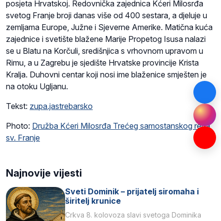
posjeta Hrvatskoj. Redovnička zajednica Kćeri Milosrđa
svetog Franje broji danas više od 400 sestara, a djeluje u
zemljama Europe, Južne i Sjeverne Amerike. Matična kuća
zajednice i svetište blažene Marije Propetog Isusa nalazi
se u Blatu na Korčuli, središnjica s vrhovnom upravom u
Rimu, a u Zagrebu je sjedište Hrvatske provincije Krista
Kralja. Duhovni centar koji nosi ime blaženice smješten je
na otoku Ugljanu.
Tekst:
zupa.jastrebarsko
Photo:
Družba Kćeri Milosrđa Trećeg samostanskog reda
sv. Franje
Najnovije vijesti
Sveti Dominik – prijatelj siromaha i
širitelj krunice
Crkva 8. kolovoza slavi svetoga Dominika