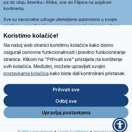
pa do obiju Amerika i Afrike, sve do Filipina na azijskom
kontinentu.
Sve su nacionalne udruge utemeljene autonomno u svojim
zemljama, a međusobna su povezane preko krovne udruge
pod nazivom Svjetska obitelj Radio Marije (World Family of
Koristimo kolačiće!
Radio Maria). Svjetsku obitelj utemeljilo je sedam članica, među
kojima je i hrvatska Udruga Radio Marija.
Na našoj web stranici koristimo kolačiće kako bismo
osigurali osnovne funkcionalnosti i pravilno funkcioniranje
stranice. Klikom na "Prihvati sve" pristajete na korištenje
svih kolačića. Međutim, možete upravljati svojim
O nama
Radio
Program
Volonteri
Prijatelji
Kontakt
Pravila privatnosti
postavkama kolačića
kako biste dali kontrolirani pristanak.
Kolačići
Uvjeti korištenja
Ova stranica je zaštićena Google reCAPTCHA sustavom
Prihvati sve
Odbij sve
App
Google
Store
Play
Upravljaj postavkama
Design and development
SIK
&
C-Tel
•
•
Politika privatnosti
Uvjeti korištenja
Impressum