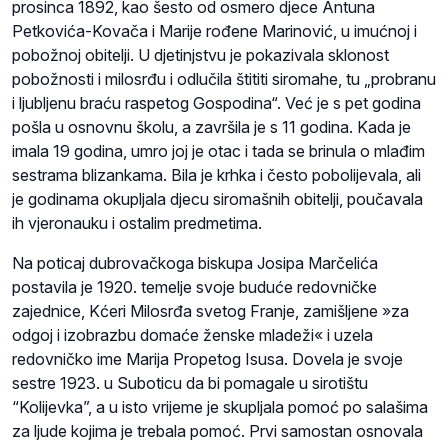
prosinca 1892, kao šesto od osmero djece Antuna
Petkovića-Kovača i Marije rođene Marinović, u imućnoj i
pobožnoj obitelji. U djetinjstvu je pokazivala sklonost
pobožnosti i milosrđu i odlučila štititi siromahe, tu „probranu
i ljubljenu braću raspetog Gospodina“. Već je s pet godina
pošla u osnovnu školu, a završila je s 11 godina. Kada je
imala 19 godina, umro joj je otac i tada se brinula o mlađim
sestrama blizankama. Bila je krhka i često pobolijevala, ali
je godinama okupljala djecu siromašnih obitelji, poučavala
ih vjeronauku i ostalim predmetima.
Na poticaj dubrovačkoga biskupa Josipa Marčelića
postavila je 1920. temelje svoje buduće redovničke
zajednice, Kćeri Milosrđa svetog Franje, zamišljene »za
odgoj i izobrazbu domaće ženske mladeži« i uzela
redovničko ime Marija Propetog Isusa. Dovela je svoje
sestre 1923. u Suboticu da bi pomagale u sirotištu
“Kolijevka”, a u isto vrijeme je skupljala pomoć po salašima
za ljude kojima je trebala pomoć. Prvi samostan osnovala