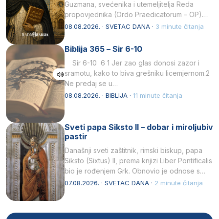
Guzmana, svećenika i utemeljitelja Reda
propovjednika (Ordo Praedicatorum – OP).
Svojim životom, dubokom ljubavlju prema
08.08.2026. · SVETAC DANA ·
3 minute čitanja
Kristu…
Biblija 365 – Sir 6-10
Sir 6-10 6 1 Jer zao glas donosi zazor i
sramotu, kako to biva grešniku licemjernom.2
Ne predaj se u…
08.08.2026. · BIBLIJA ·
11 minute čitanja
Sveti papa Siksto II – dobar i miroljubiv
pastir
Današnji sveti zaštitnik, rimski biskup, papa
Siksto (Sixtus) II, prema knjizi Liber Pontificalis
bio je rođenjem Grk. Obnovio je odnose s
afričkim…
07.08.2026. · SVETAC DANA ·
2 minute čitanja