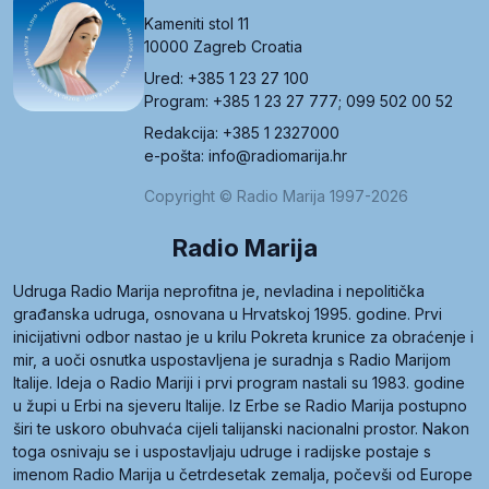
Kameniti stol 11
10000 Zagreb Croatia
Ured: +385 1 23 27 100
Program: +385 1 23 27 777; 099 502 00 52
Redakcija: +385 1 2327000
e-pošta: info@radiomarija.hr
Copyright © Radio Marija 1997-2026
Radio Marija
Udruga Radio Marija neprofitna je, nevladina i nepolitička
građanska udruga, osnovana u Hrvatskoj 1995. godine. Prvi
inicijativni odbor nastao je u krilu Pokreta krunice za obraćenje i
mir, a uoči osnutka uspostavljena je suradnja s Radio Marijom
Italije. Ideja o Radio Mariji i prvi program nastali su 1983. godine
u župi u Erbi na sjeveru Italije. Iz Erbe se Radio Marija postupno
širi te uskoro obuhvaća cijeli talijanski nacionalni prostor. Nakon
toga osnivaju se i uspostavljaju udruge i radijske postaje s
imenom Radio Marija u četrdesetak zemalja, počevši od Europe