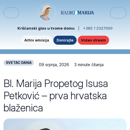
Skip to content
Skip to footer
Menu
Kršćanski glas u tvome domu
|
+385 1 2327000
Arhiv emisija
Donirajte
Video stream
SVETAC DANA
09 srpnja, 2026
3 minute čitanja
Bl. Marija Propetog Isusa
Petković – prva hrvatska
blaženica