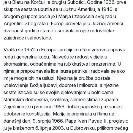
je u Blatu na Korčuli, a drugi u Subotici. Godine 1936. prva
skupina sestara uputila se u Južnu Ameriku, a 1940. s
drugom grupom pošla je i Marija i započela svoj rad u
Argentini. Zbog rata u Europi provela je u Južnoj Americi
dvanaest godina i tamo osnovala brojne redovničke
zajednice i samostane.
Vratila se 1952. u Europu i prenijela u Rim vrhovnu upravu
reda i generalnu kuću. Najveću je radost vidjela u
siromasima, odbačenima na rub društva i prezrenima. U
njima je prepoznavala lice Isusa patnika i radovala se ako
im je mogla biti na usluzi. Njezina je družba postala
utjelovljenje Božje ljubavi, dobrote i milosrđa, a njezine
sestre isticale su se svojim djelovanjem u bolnicama,
staračkim domovima, školama, sjemeništima i župama.
Zajednica je u prosincu 1956. dobila papinsko priznanje i
odobrenje konstitucija. Marija je preminula u Rimu na
današnji dan, 9. srpnja 1966. Papa Ivan Pavao II. proglasio
ju je blaženom 6. lipnja 2003. u Dubrovniku, prilikom trećeg