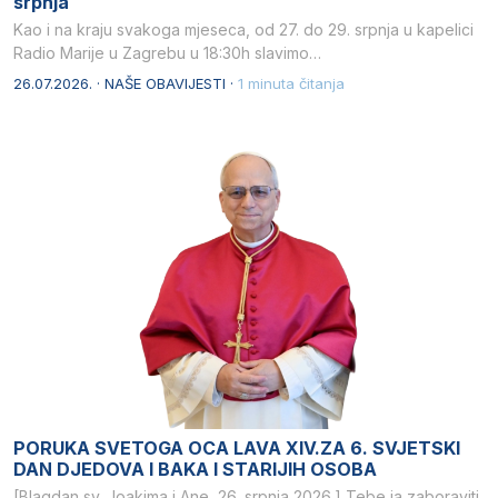
srpnja
Kao i na kraju svakoga mjeseca, od 27. do 29. srpnja u kapelici
Radio Marije u Zagrebu u 18:30h slavimo…
26.07.2026. · NAŠE OBAVIJESTI ·
1 minuta čitanja
PORUKA SVETOGA OCA LAVA XIV.ZA 6. SVJETSKI
DAN DJEDOVA I BAKA I STARIJIH OSOBA
[Blagdan sv. Joakima i Ane, 26. srpnja 2026.] Tebe ja zaboraviti