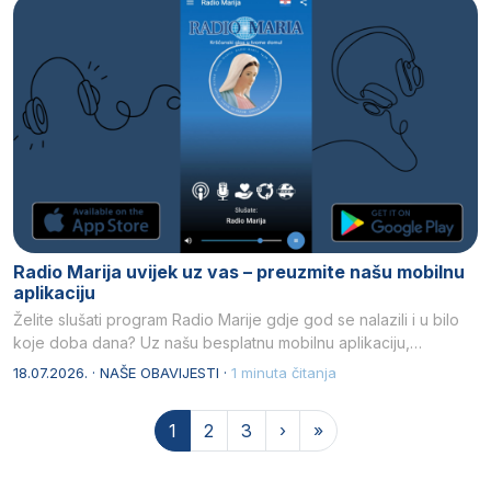
Radio Marija uvijek uz vas – preuzmite našu mobilnu
aplikaciju
Želite slušati program Radio Marije gdje god se nalazili i u bilo
koje doba dana? Uz našu besplatnu mobilnu aplikaciju,…
18.07.2026. · NAŠE OBAVIJESTI ·
1 minuta čitanja
Page navigation
Current Page
Page
Page
1
2
3
›
»