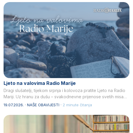
Ljeto na valovima Radio Marije
Dragi slušatelji, tijekom srpnja i kolovoza pratite Ljeto na Radio
Mariji. Uz hranu za dušu – svakodnevne prijenose svetih misa…
19.07.2026. · NAŠE OBAVIJESTI ·
2 minute čitanja