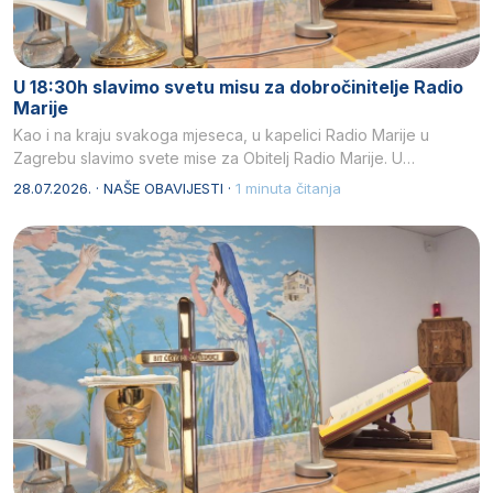
U 18:30h slavimo svetu misu za dobročinitelje Radio
Marije
Kao i na kraju svakoga mjeseca, u kapelici Radio Marije u
Zagrebu slavimo svete mise za Obitelj Radio Marije. U…
28.07.2026. · NAŠE OBAVIJESTI ·
1 minuta čitanja