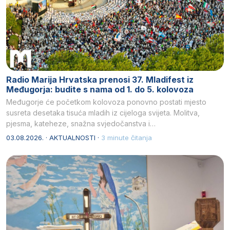
Radio Marija Hrvatska prenosi 37. Mladifest iz
Međugorja: budite s nama od 1. do 5. kolovoza
Međugorje će početkom kolovoza ponovno postati mjesto
susreta desetaka tisuća mladih iz cijeloga svijeta. Molitva,
pjesma, kateheze, snažna svjedočanstva i…
03.08.2026. · AKTUALNOSTI ·
3 minute čitanja