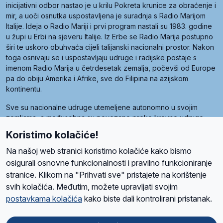
inicijativni odbor nastao je u krilu Pokreta krunice za obraćenje i
mir, a uoči osnutka uspostavljena je suradnja s Radio Marijom
Italije. Ideja o Radio Mariji i prvi program nastali su 1983. godine
u župi u Erbi na sjeveru Italije. Iz Erbe se Radio Marija postupno
širi te uskoro obuhvaća cijeli talijanski nacionalni prostor. Nakon
toga osnivaju se i uspostavljaju udruge i radijske postaje s
imenom Radio Marija u četrdesetak zemalja, počevši od Europe
pa do obiju Amerika i Afrike, sve do Filipina na azijskom
kontinentu.
Sve su nacionalne udruge utemeljene autonomno u svojim
zemljama, a međusobna su povezane preko krovne udruge
pod nazivom Svjetska obitelj Radio Marije (World Family of
Koristimo kolačiće!
Radio Maria). Svjetsku obitelj utemeljilo je sedam članica, među
kojima je i hrvatska Udruga Radio Marija.
Na našoj web stranici koristimo kolačiće kako bismo
osigurali osnovne funkcionalnosti i pravilno funkcioniranje
stranice. Klikom na "Prihvati sve" pristajete na korištenje
svih kolačića. Međutim, možete upravljati svojim
O nama
Radio
Program
Volonteri
Prijatelji
Kontakt
Pravila privatnosti
postavkama kolačića
kako biste dali kontrolirani pristanak.
Kolačići
Uvjeti korištenja
Ova stranica je zaštićena Google reCAPTCHA sustavom