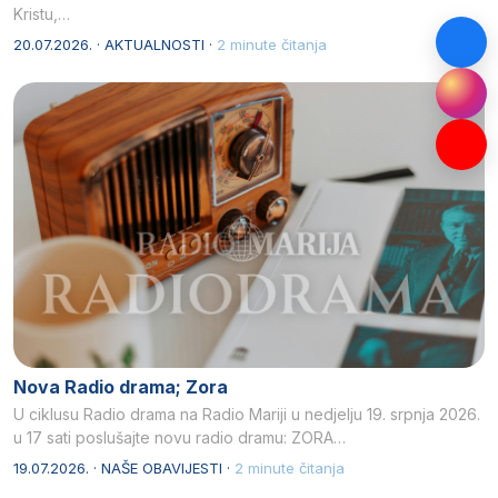
Kristu,…
20.07.2026. · AKTUALNOSTI ·
2 minute čitanja
Nova Radio drama; Zora
U ciklusu Radio drama na Radio Mariji u nedjelju 19. srpnja 2026.
u 17 sati poslušajte novu radio dramu: ZORA…
19.07.2026. · NAŠE OBAVIJESTI ·
2 minute čitanja