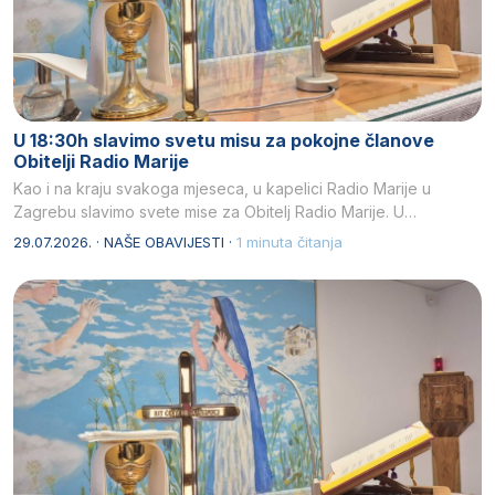
U 18:30h slavimo svetu misu za pokojne članove
Obitelji Radio Marije
Kao i na kraju svakoga mjeseca, u kapelici Radio Marije u
Zagrebu slavimo svete mise za Obitelj Radio Marije. U…
29.07.2026. · NAŠE OBAVIJESTI ·
1 minuta čitanja