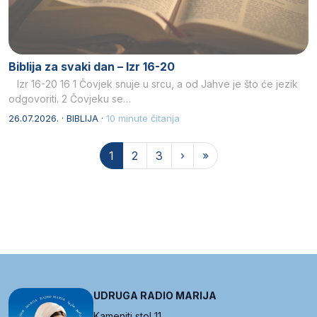
Biblija za svaki dan – Izr 16-20
Izr 16-20 16 1 Čovjek snuje u srcu, a od Jahve je što će jezik
odgovoriti. 2 Čovjeku se…
26.07.2026. · BIBLIJA ·
10 minute čitanja
Page navigation
Current Page
Page
Page
1
2
3
›
»
UDRUGA RADIO MARIJA
Kameniti stol 11