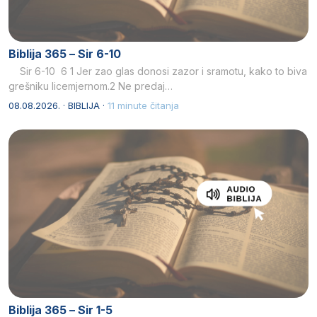
Biblija 365 – Sir 6-10
Sir 6-10 6 1 Jer zao glas donosi zazor i sramotu, kako to biva
grešniku licemjernom.2 Ne predaj…
08.08.2026. · BIBLIJA ·
11 minute čitanja
Biblija 365 – Sir 1-5