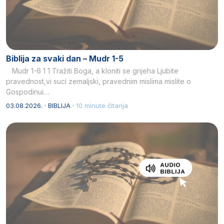
Biblija za svaki dan – Mudr 1-5
Mudr 1-6 1 1 Tražiti Boga, a kloniti se grijeha Ljubite
pravednost,vi suci zemaljski, pravednim mislima mislite o
Gospodinui…
03.08.2026. · BIBLIJA ·
10 minute čitanja