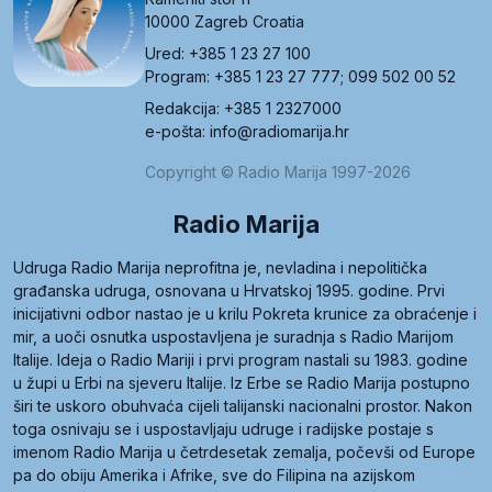
10000 Zagreb Croatia
Ured: +385 1 23 27 100
Program: +385 1 23 27 777; 099 502 00 52
Redakcija: +385 1 2327000
e-pošta: info@radiomarija.hr
Copyright © Radio Marija 1997-2026
Radio Marija
Udruga Radio Marija neprofitna je, nevladina i nepolitička
građanska udruga, osnovana u Hrvatskoj 1995. godine. Prvi
inicijativni odbor nastao je u krilu Pokreta krunice za obraćenje i
mir, a uoči osnutka uspostavljena je suradnja s Radio Marijom
Italije. Ideja o Radio Mariji i prvi program nastali su 1983. godine
u župi u Erbi na sjeveru Italije. Iz Erbe se Radio Marija postupno
širi te uskoro obuhvaća cijeli talijanski nacionalni prostor. Nakon
toga osnivaju se i uspostavljaju udruge i radijske postaje s
imenom Radio Marija u četrdesetak zemalja, počevši od Europe
pa do obiju Amerika i Afrike, sve do Filipina na azijskom