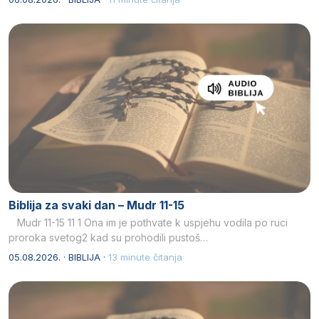
Biblija za svaki dan – Mudr 11-15
Mudr 11-15 11 1 Ona im je pothvate k uspjehu vodila po ruci
proroka svetog2 kad su prohodili pustoš…
05.08.2026. · BIBLIJA ·
13 minute čitanja