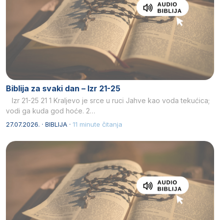
Biblija za svaki dan – Izr 21-25
Izr 21-25 21 1 Kraljevo je srce u ruci Jahve kao voda tekućica;
vodi ga kuda god hoće. 2…
27.07.2026. · BIBLIJA ·
11 minute čitanja