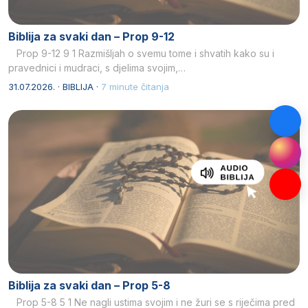
Biblija za svaki dan – Prop 9-12
Prop 9-12 9 1 Razmišljah o svemu tome i shvatih kako su i
pravednici i mudraci, s djelima svojim,…
31.07.2026. · BIBLIJA ·
7 minute čitanja
Biblija za svaki dan – Prop 5-8
Prop 5-8 5 1 Ne nagli ustima svojim i ne žuri se s riječima pred