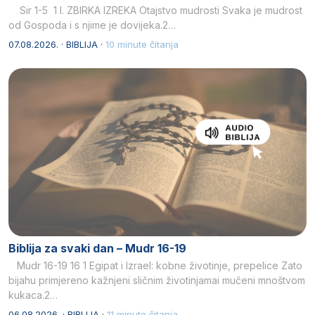
Sir 1-5 1 I. ZBIRKA IZREKA Otajstvo mudrosti Svaka je mudrost
od Gospoda i s njime je dovijeka.2…
07.08.2026. · BIBLIJA ·
10 minute čitanja
Biblija za svaki dan – Mudr 16-19
Mudr 16-19 16 1 Egipat i Izrael: kobne životinje, prepelice Zato
bijahu primjereno kažnjeni sličnim životinjamai mučeni mnoštvom
kukaca.2…
06.08.2026. · BIBLIJA ·
11 minute čitanja