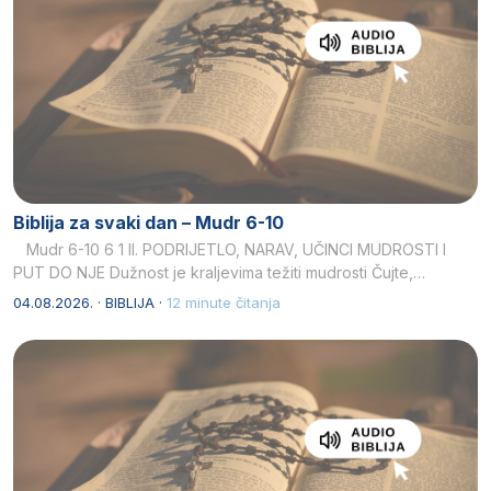
Biblija za svaki dan – Mudr 6-10
Mudr 6-10 6 1 II. PODRIJETLO, NARAV, UČINCI MUDROSTI I
PUT DO NJE Dužnost je kraljevima težiti mudrosti Čujte,…
04.08.2026. · BIBLIJA ·
12 minute čitanja