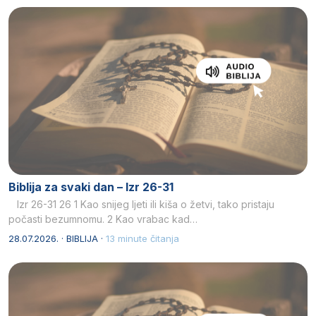
Biblija za svaki dan – Izr 26-31
Izr 26-31 26 1 Kao snijeg ljeti ili kiša o žetvi, tako pristaju
počasti bezumnomu. 2 Kao vrabac kad…
28.07.2026. · BIBLIJA ·
13 minute čitanja