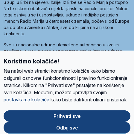
u župi u Erbi na sjeveru Italije. Iz Erbe se Radio Marija postupno
širi te uskoro obuhvaća cijeli talijanski nacionalni prostor. Nakon
toga osnivaju se i uspostavljaju udruge i radijske postaje s
imenom Radio Marija u četrdesetak zemalja, počevši od Europe
pa do obiju Amerika i Afrike, sve do Filipina na azijskom
kontinentu.
Sve su nacionalne udruge utemeljene autonomno u svojim
zemljama, a međusobna su povezane preko krovne udruge
pod nazivom Svjetska obitelj Radio Marije (World Family of
Koristimo kolačiće!
Radio Maria). Svjetsku obitelj utemeljilo je sedam članica, među
kojima je i hrvatska Udruga Radio Marija.
Na našoj web stranici koristimo kolačiće kako bismo
osigurali osnovne funkcionalnosti i pravilno funkcioniranje
stranice. Klikom na "Prihvati sve" pristajete na korištenje
svih kolačića. Međutim, možete upravljati svojim
O nama
Radio
Program
Volonteri
Prijatelji
Kontakt
Pravila privatnosti
postavkama kolačića
kako biste dali kontrolirani pristanak.
Kolačići
Uvjeti korištenja
Ova stranica je zaštićena Google reCAPTCHA sustavom
Prihvati sve
Odbij sve
App
Google
Store
Play