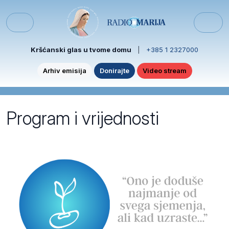
Skip to content
Skip to footer
Menu
Kršćanski glas u tvome domu
|
+385 1 2327000
Arhiv emisija
Donirajte
Video stream
Program i vrijednosti