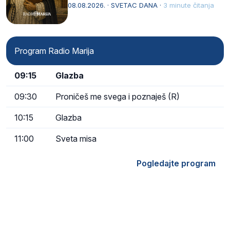
Svojim životom, dubokom ljubavlju prema
08.08.2026. · SVETAC DANA ·
3 minute čitanja
Kristu…
Program Radio Marija
09:15
Glazba
09:30
Proničeš me svega i poznaješ (R)
10:15
Glazba
11:00
Sveta misa
Pogledajte program