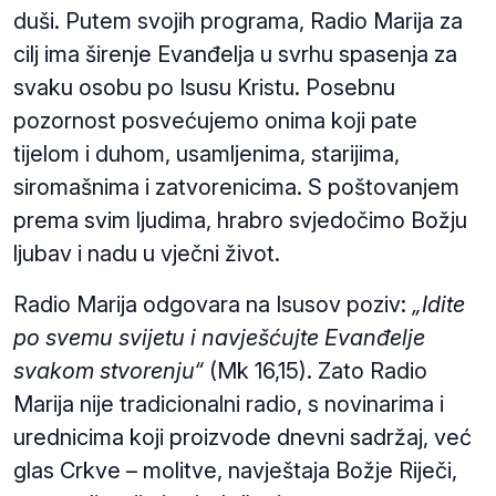
duši. Putem svojih programa, Radio Marija za
cilj ima širenje Evanđelja u svrhu spasenja za
svaku osobu po Isusu Kristu. Posebnu
pozornost posvećujemo onima koji pate
tijelom i duhom, usamljenima, starijima,
siromašnima i zatvorenicima. S poštovanjem
prema svim ljudima, hrabro svjedočimo Božju
ljubav i nadu u vječni život.
Radio Marija odgovara na Isusov poziv:
„Idite
po svemu svijetu i navješćujte Evanđelje
svakom stvorenju“
(Mk 16,15). Zato Radio
Marija nije tradicionalni radio, s novinarima i
urednicima koji proizvode dnevni sadržaj, već
glas Crkve – molitve, navještaja Božje Riječi,