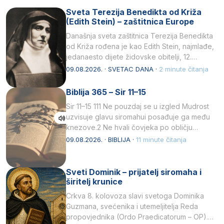
Sveta Terezija Benedikta od Križa
(Edith Stein) – zaštitnica Europe
Današnja sveta zaštitnica Terezija Benedikta
od Križa rođena je kao Edith Stein, najmlađe,
jedanaesto dijete židovske obitelji, 12.
listopada 1891, u Wrocławu…
09.08.2026. · SVETAC DANA ·
2 minute čitanja
Biblija 365 – Sir 11–15
Sir 11–15 111 Ne pouzdaj se u izgled Mudrost
uzvisuje glavu siromahui posađuje ga među
knezove.2 Ne hvali čovjeka po obličju
njegovui…
09.08.2026. · BIBLIJA ·
11 minute čitanja
Sveti Dominik – prijatelj siromaha i
širitelj krunice
Crkva 8. kolovoza slavi svetoga Dominika
Guzmana, svećenika i utemeljitelja Reda
propovjednika (Ordo Praedicatorum – OP).