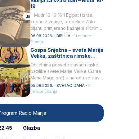
Biblija za svaki dan – Mudr 16-
19
Mudr 16-19 16 1 Egipat i Izrael:
kobne životinje, prepelice Zato
bijahu primjereno kažnjeni sličnim
životinjamai mučeni mnoštvom
06.08.2026. · BIBLIJA ·
11 minute
kukaca.2 A narod…
čitanja
Gospa Snježna – sveta Marija
Velika, zaštitnica rimske
bazilike
Obljetnica posvete slavne rimske
bazilike svete Marije Velike (Santa
Maria Maggiore) u narodu se slavi
kao Gospa Snježna. Ovaj naziv,
05.08.2026. · SVETAC DANA ·
2
Sancta Maria…
minute čitanja
Program Radio Marija
22:45
Glazba