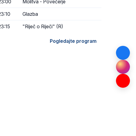
23:00
Molitva - Povečerje
23:10
Glazba
23:15
"Riječ o Riječi" (R)
Pogledajte program