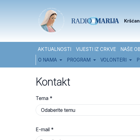
Skip to content
Skip to footer
Kršćan
AKTUALNOSTI
VIJESTI IZ CRKVE
NAŠE OB
O NAMA
PROGRAM
VOLONTERI
P
Kontakt
Tema
*
E-mail
*