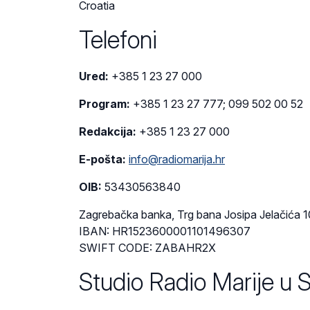
Croatia
Telefoni
Ured:
+385 1 23 27 000
Program:
+385 1 23 27 777; 099 502 00 52
Redakcija:
+385 1 23 27 000
E-pošta:
info@radiomarija.hr
OIB:
53430563840
Zagrebačka banka, Trg bana Josipa Jelačića 
IBAN: HR1523600001101496307
SWIFT CODE: ZABAHR2X
Studio Radio Marije u S