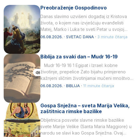
Preobraženje Gospodinovo
Danas slavimo uzvišeni događaj iz Kristova
života, o kojem nas izvješćuju evanđelisti
Matej, Marko i Luka te sveti Petar u svojoj
drugoj…
06.08.2026. · SVETAC DANA ·
3 minute čitanja
Biblija za svaki dan – Mudr 16-19
Mudr 16-19 16 1 Egipat i Izrael: kobne
životinje, prepelice Zato bijahu primjereno
kažnjeni sličnim životinjamai mučeni mnoštvom
kukaca.2 A narod…
06.08.2026. · BIBLIJA ·
11 minute čitanja
Gospa Snježna – sveta Marija Velika,
zaštitnica rimske bazilike
Obljetnica posvete slavne rimske bazilike
svete Marije Velike (Santa Maria Maggiore) u
narodu se slavi kao Gospa Snježna. Ovaj