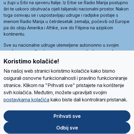
u župi u Erbi na sjeveru Italije. Iz Erbe se Radio Marija postupno
širi te uskoro obuhvaća cijeli talijanski nacionalni prostor. Nakon
toga osnivaju se i uspostavljaju udruge i radijske postaje s
imenom Radio Marija u četrdesetak zemalja, počevši od Europe
pa do obiju Amerika i Afrike, sve do Filipina na azijskom
kontinentu.
Sve su nacionalne udruge utemeljene autonomno u svojim
zemljama, a međusobna su povezane preko krovne udruge
pod nazivom Svjetska obitelj Radio Marije (World Family of
Koristimo kolačiće!
Radio Maria). Svjetsku obitelj utemeljilo je sedam članica, među
kojima je i hrvatska Udruga Radio Marija.
Na našoj web stranici koristimo kolačiće kako bismo
osigurali osnovne funkcionalnosti i pravilno funkcioniranje
stranice. Klikom na "Prihvati sve" pristajete na korištenje
svih kolačića. Međutim, možete upravljati svojim
O nama
Radio
Program
Volonteri
Prijatelji
Kontakt
Pravila privatnosti
postavkama kolačića
kako biste dali kontrolirani pristanak.
Kolačići
Uvjeti korištenja
Ova stranica je zaštićena Google reCAPTCHA sustavom
Prihvati sve
Odbij sve
App
Google
Store
Play