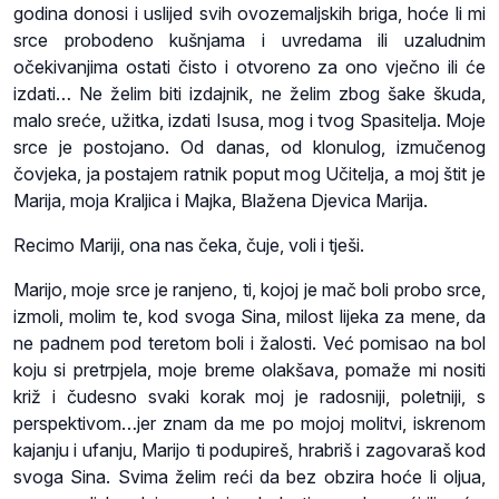
godina donosi i uslijed svih ovozemaljskih briga, hoće li mi
srce probodeno kušnjama i uvredama ili uzaludnim
očekivanjima ostati čisto i otvoreno za ono vječno ili će
izdati… Ne želim biti izdajnik, ne želim zbog šake škuda,
malo sreće, užitka, izdati Isusa, mog i tvog Spasitelja. Moje
srce je postojano. Od danas, od klonulog, izmučenog
čovjeka, ja postajem ratnik poput mog Učitelja, a moj štit je
Marija, moja Kraljica i Majka, Blažena Djevica Marija.
Recimo Mariji, ona nas čeka, čuje, voli i tješi.
Marijo, moje srce je ranjeno, ti, kojoj je mač boli probo srce,
izmoli, molim te, kod svoga Sina, milost lijeka za mene, da
ne padnem pod teretom boli i žalosti. Već pomisao na bol
koju si pretrpjela, moje breme olakšava, pomaže mi nositi
križ i čudesno svaki korak moj je radosniji, poletniji, s
perspektivom…jer znam da me po mojoj molitvi, iskrenom
kajanju i ufanju, Marijo ti podupireš, hrabriš i zagovaraš kod
svoga Sina. Svima želim reći da bez obzira hoće li oljua,