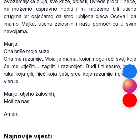
ovozemaljska oluja, sve krize, bolesti, uvrede proći ili neće,
mi možemo uspravno hoditi i mi možemo biti utjeha
drugima jer osjećamo da smo ljubljena djeca Očeva i da
imamo Majku, utjehu žalosnih i našu pomoćnicu u svim
nevoljama.
Marija.
Ona briše moje suze.
Ona me razumije..Moja je mama, kojoj mogu reći sve, koja
će me utješiti… zagrliti i razumijeti. Budi i ti sestro, brate,
ruka koja grli, riječ koja tješi, srce koje razumije i prašta, i
vjeruje.
Marijo, utjeho žalosnih,
Moli za nas.
Amen.
Najnovije vijesti