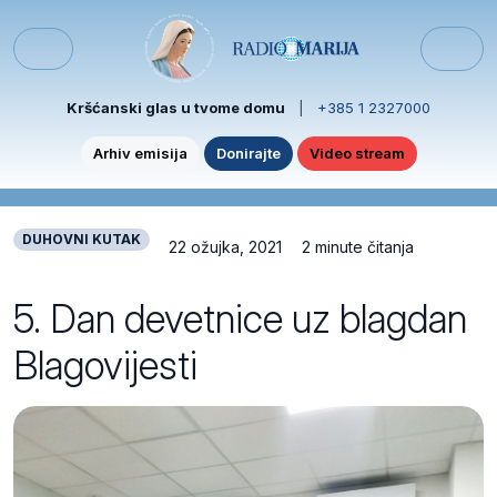
Skip to content
Skip to footer
Menu
Kršćanski glas u tvome domu
|
+385 1 2327000
Arhiv emisija
Donirajte
Video stream
DUHOVNI KUTAK
22 ožujka, 2021
2 minute čitanja
5. Dan devetnice uz blagdan
Blagovijesti