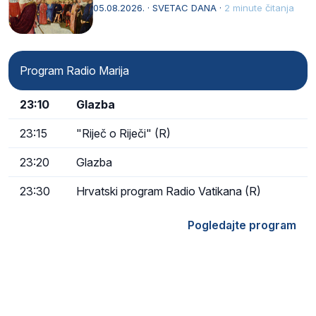
naziv, Sancta Maria…
05.08.2026. · SVETAC DANA ·
2 minute čitanja
Program Radio Marija
23:10
Glazba
23:15
"Riječ o Riječi" (R)
23:20
Glazba
23:30
Hrvatski program Radio Vatikana (R)
Pogledajte program