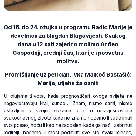
Od 16. do 24. ožujka u programu Radio Marije je
devetnica za blagdan Blagovijesti. Svakog
dana u 12 sati zajedno molimo Anđeo
Gospodnji, srednji čas, litanije i posvetnu
molitvu.
Promišljanje uz peti dan, Ivka Malkoč Bastašić:
Marija, utjeha žalosnih
U olujama života, kada prognostičari ovoga svijeta ne
nagovještavaju kraj, sunce… Znam, nismo sami, nismo
ostavljeni u svojim suzama, boli, u neizvjesnostima
svakodnevnog života kada ne znamo hoćemo li sutra imati
svoj posao, hoću li kao nezaposlen ikada ga naći, zabrinuti
roditelji…hoćemo li moći podmiriti sve što svaki mjesec,