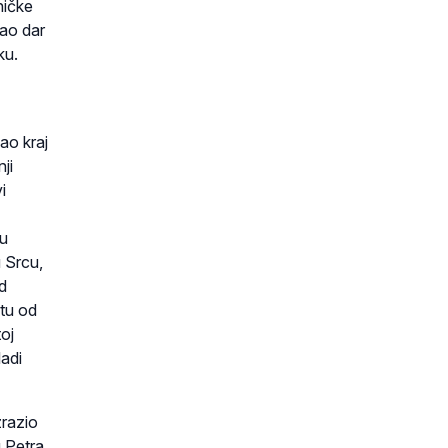
ničke
kao dar
ku.
ao kraj
ji
i
mu
u Srcu,
ed
otu od
toj
ladi
zrazio
u Petra