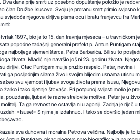
a. Dva dana prije smrti uz posebno dopuštenje položio je redov
kao član Družbe Isusove. Svoju je preranu smrt primio svjesno 
u svjedoče njegova dirljiva pisma ocu i bratu franjevcu fra Mar­
mrti:
 1897., bio je to 15. dan travnja mjeseca – u travničkom je
sata popodne tadašnji generalni prefekt p. Antun Puntigam staj
ga najboljega sjeme­ništarca, Petra Barbarića. Bili su to posljedn
ga života. Mladić nije navršio još ni 23. godinu života. Njegov
i su dirljivi. Otac Puntigam mu je pružio raspelo. Petar, nevina i
ti ga posljednjim silama živo i svojim blijedim usnama utisnu 
je sažeo svu vjernost i ljubav svoga života prema Isusu, Njegov
o žarko i tako djetinje štovaše. Pri potpunoj svijesti molio je pr
a, pouzdanja, ljubavi te razne strelovite molitve. Petar je u živ
molitelj. Ta ga revnost ne ostavlja ni u agoniji. Zadnja je riječ u 
uzdah: »Isuse!« S njime je izdahnuo. I tako se dovršio jedan m
 obećavao.
la sva duhovna i moralna Petrova veličina. Najbolje je to i
ater Antun Puntigam, pisac njegove prve biografije: »Ja ne mog