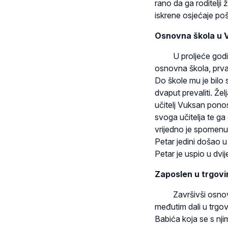
rano da ga roditelji 
iskrene osjećaje pošt
Osnovna škola u 
U proljeće godine 1
osnovna škola, prva
Do škole mu je bilo 
dvaput prevaliti. Žel
učitelj Vuksan ponos
svoga učitelja te ga
vrijedno je spomenu
Petar jedini došao u 
Petar je uspio u dvij
Zaposlen u trgovi
Završivši osnovnu š
međutim dali u trgovi
Babića koja se s nji