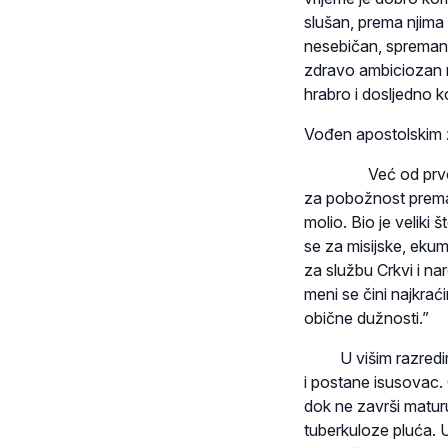
slušan, prema njima
nesebičan, spreman 
zdravo ambiciozan ml
hrabro i dosljedno 
Vođen apostolskim 
Već od prvog ra­zr
za pobožnost prema 
molio. Bio je veliki
se za misijske, ekum
za službu Crkvi i n
meni se čini najkrać
obične dužnosti.”
U višim razredima 
i postane isusovac. 
dok ne završi matur
tuberkuloze pluća. U