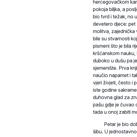
hercegovačkom kamenj
pokoja biljka, a posl
bio tvrd i težak, no u
devetero djece: pet s
molitva, zajednička 
bile su stvarnosti ko
pismeni što je bila ri
kršćanskom nauku, bil
duboko u dušu pa je 
sjemenište. Prva knj
naučio napamet i tak
vjeri živjeti, često i
iste godine sakrame
duhovna glad za zna­
pašu gdje je čuvao d
tada u onoj zabiti 
Petar je bio dobro, 
šibu. U jednostavnost