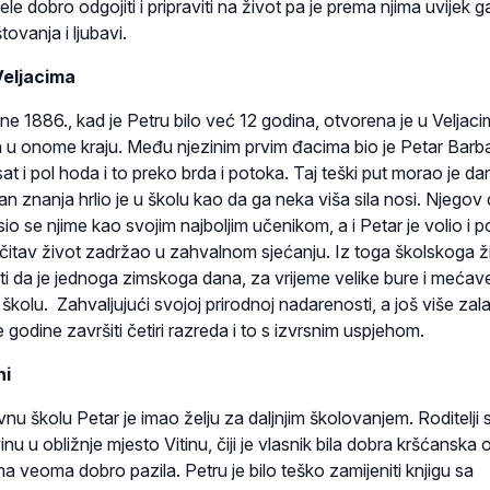
žele dobro odgojiti i pripraviti na život pa je prema njima uvijek g
ovanja i ljubavi.
Veljacima
886., kad je Petru bilo već 12 godina, otvorena je u Ve­lja­c
 u onome kraju. Među njezinim prvim đacima bio je Pe­tar Barba
sat i pol hoda i to preko brda i potoka. Taj teški put morao je d
jan znanja hrlio je u školu kao da ga neka viša sila nosi. Njegov 
io se njime kao svojim najboljim učenikom, a i Petar je volio i 
 čitav ži­vot zadržao u zahvalnom sjećanju. Iz toga školskoga ž
ti da je jednoga zimskoga dana, za vrijeme velike bure i mećav
školu. Za­hvaljujući svojoj prirodnoj nadarenosti, a još više zal
e godine završiti četiri razreda i to s izvrsnim uspjehom.
ni
kolu Petar je imao želju za daljnjim školovanjem. Roditelji 
nu u obližnje mjesto Vitinu, čiji je vlasnik bila dobra kršćanska o
ma veoma dobro pazila. Petru je bilo teško zamijeniti knjigu sa