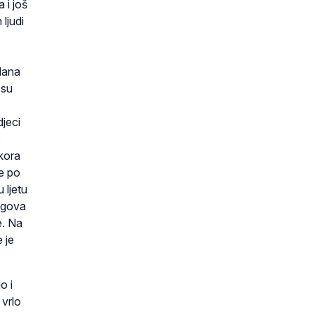
 i još
 ljudi
gdana
 su
djeci
o
skora
je po
u ljetu
jegova
e. Na
 je
o i
 vrlo