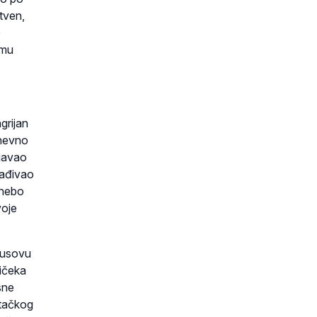
tven,
e
emu
grijan
dnevno
ljavao
rađivao
 nebo
voje
susovu
ričeka
sne
etačkog