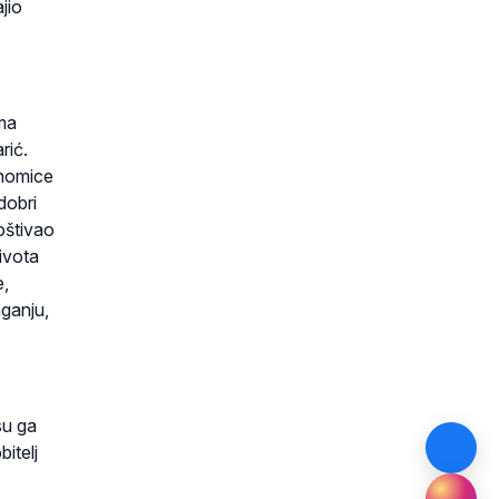
ajio
ima
rić.
anomice
dobri
poštivao
ivota
e,
aganju,
su ga
bitelj