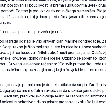
 pun poštovanja i poučljivosti, a prema sudrugovima uvijek druš
pomoći. Postao je pravo svjetlo travničko­ga sjemeništa. Bio j
adić, talentiran, koji je imao pred očima jasan cilj te prema nj
koracao.
žarom za spasenje i posvećenje duša.
e­da postao je vrlo aktivan član Marijine kongregacije. Za
Gospi revno je širio moljenje svete krunice koju i sam svako
 štovatelj Srca Isusova i širitelj pobožnosti prema njemu. Odušev
enske, crkvene i domovin­ske ideale. Ozbiljno se spremao i izg
arodu. Čuvena je njegova rečenica: “Od svih putova što vode u
im najlakšim i najpouzdanijim onaj kojim čovjek ide ispunjajući s
gimnazije pomalo mu je dozrela odluka da stupi u Družbu I
Odgojitelji su mu međutim savjetovali da s izvršenjem odluke p
u. Međutim, pred kraj školovanja teško se razbolio od smrtono
 bolesti je pokazivao divan primjer predanja u volju Božju i sv