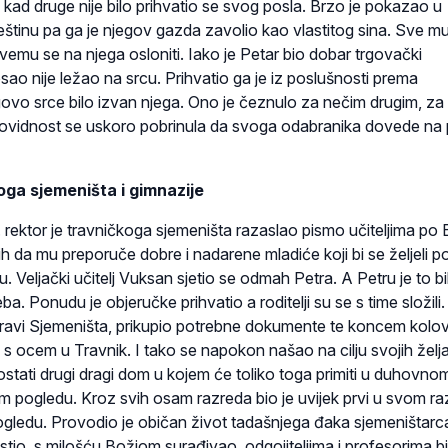
 kad druge nije bilo prihvatio se svog posla. Brzo je pokazao u
eštinu pa ga je njegov gazda zavolio kao vlastitog sina. Sve mu
svemu se na njega osloniti. Iako je Petar bio dobar trgovački
ao nije ležao na srcu. Prihvatio ga je iz poslušnosti prema
njegovo srce bilo izvan njega. Ono je čeznulo za nečim drugim, za
rovidnost se uskoro pobrinula da svoga odabranika dovede na
ga sjemeništa i gimnazije
r je travničkoga sjemeništa razaslao pismo učiteljima po B
h da mu preporuče dobre i nadarene mladiće koji bi se željeli po
 Veljački učitelj Vuksan sjetio se odmah Petra. A Petru je to b
ba. Ponudu je objeručke prihvatio a roditelji su se s time složili
pravi Sjemeništa, prikupio potrebne dokumente te koncem kol
s ocem u Travnik. I tako se napokon našao na cilju svojih želja
stati drugi dragi dom u kojem će toliko toga primiti u duhovno
m pogledu. Kroz svih osam razreda bio je uvijek prvi u svom ra
ledu. Provodio je običan život ta­dašnjega đaka sjemeništarc
ristio, s milošću Božjom surađivao, odgojiteljima i profesorima b