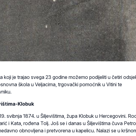
a koji je trajao svega 23 godine možemo podijeliti u četiri odsje
snovna škola u Veljacima, trgovački pomoćnik u Vitini te
vniku.
evištima-Klobuk
svibnja 1874. u Šiljevištima, župa Klobuk u Hercegovini. Rodit
arić i Kata, rođena Tolj. Još se i danas u Šiljevištima čuva Petr
 nedavno obnovljena i pretvorena u kapelicu. Nalazi se u kršno