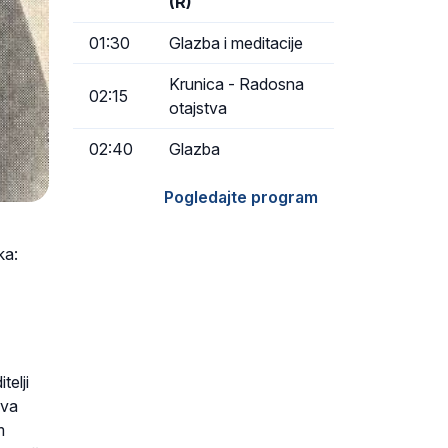
(R)
01:30
Glazba i meditacije
Krunica - Radosna
02:15
otajstva
02:40
Glazba
Pogledajte program
ka:
elji
ova
m