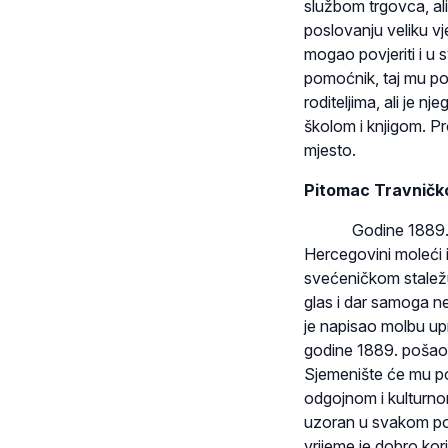
službom trgovca, ali
poslovanju veliku vj
mogao povjeriti i u 
pomoćnik, taj mu pos
roditeljima, ali je 
školom i knjigom. P
mjesto.
Pitomac Travničko
Godine 1889. rekto
Hercegovini moleći i
svećeničkom staležu.
glas i dar samoga ne
je napisao mol­bu u
godine 1889. pošao 
Sjemenište će mu po
odgojnom i kulturno
uzoran u svakom pog
vrijeme je do­bro ko