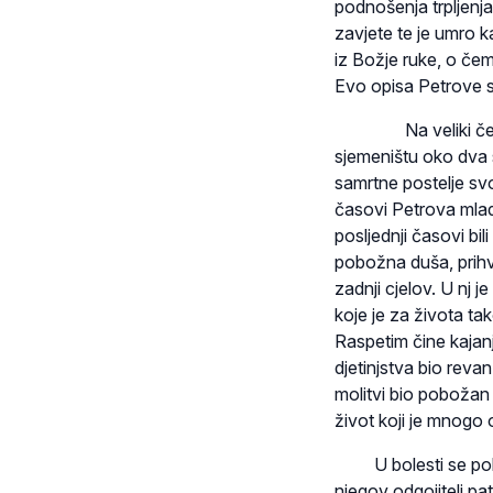
podnošenja trpljenj
zavjete te je umro 
iz Božje ruke, o čem
Evo opisa Petrove s
Na veliki četvrtak
sjemeništu oko dva 
samrtne postelje svo
časovi Petrova mlado
posljednji časovi bil
pobožna duša, prihva
zadnji cjelov. U nj 
koje je za života tak
Raspetim čine kajanj
djetinjstva bio revan 
molitvi bio pobožan 
život koji je mnogo
U bolesti se pokaza
njegov odgojitelj p