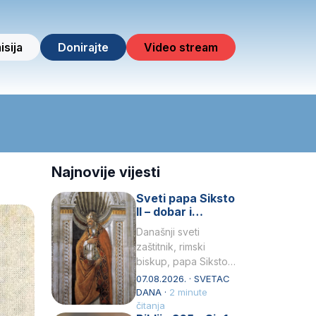
isija
Donirajte
Video stream
Najnovije vijesti
Sveti papa Siksto
II – dobar i
miroljubiv pastir
Današnji sveti
zaštitnik, rimski
biskup, papa Siksto
(Sixtus) II, prema
07.08.2026. · SVETAC
knjizi Liber
DANA ·
2 minute
Pontificalis bio je
čitanja