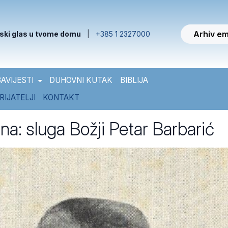
Arhiv em
ski glas u tvome domu
|
+385 1 2327000
AVIJESTI
DUHOVNI KUTAK
BIBLIJA
RIJATELJI
KONTAKT
na: sluga Božji Petar Barbarić