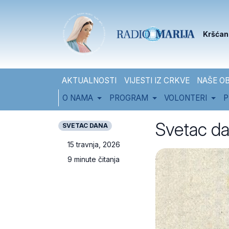
Skip to content
Skip to footer
Kršćan
AKTUALNOSTI
VIJESTI IZ CRKVE
NAŠE OB
O NAMA
PROGRAM
VOLONTERI
P
Svetac da
SVETAC DANA
15 travnja, 2026
9 minute čitanja