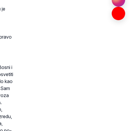
 je
 pravo
osni i
svetiti
ilo kao
. Sam
ovoza
.
m,
zredu,
a,
io po­