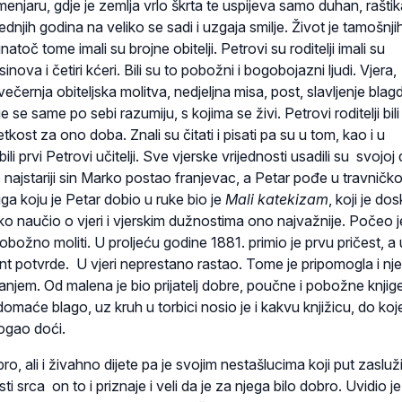
aru, gdje je zemlja vrlo škrta te uspijeva samo duhan, raštika
jednjih godina na veliko se sadi i uzgaja smilje. Život je tamošnjih
natoč tome imali su brojne obitelji. Petrovi su roditelji imali su
inova i četiri kćeri. Bili su to pobožni i bogobojazni ljudi. Vjera,
večernja obiteljska molitva, nedjeljna misa, post, slavljenje bla
je se same po sebi razumiju, s kojima se živi. Petrovi roditelji bili
jetkost za ono doba. Znali su čitati i pisati pa su u tom, kao i u
i prvi Petrovi uči­telji. Sve vjerske vrijednosti usadili su svojoj 
najstariji sin Marko postao franjevac, a Petar pođe u travničk
iga koju je Petar dobio u ruke bio je
Mali katekizam
, koji je do
o naučio o vjeri i vjerskim duž­nostima ono najvažnije. Počeo 
 pobožno moliti. U pro­lje­ću godine 1881. primio je prvu pričest, a 
nt po­tvrde. U vjeri neprestano rastao. Tome je pripomogla i n
njem. Od malena je bio prijatelj dobre, poučne i pobožne knjig
omaće blago, uz kruh u torbici nosio je i kakvu knjižicu, do koje
mogao doći.
ali i živahno dijete pa je svojim nestašlucima koji put zasluži
i srca on to i priznaje i veli da je za njega bilo dobro. Uvidio je