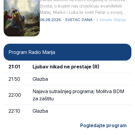
života, o kojem nas izvješćuju evanđelisti
Matej, Marko i Luka te sveti Petar u svojoj
drugoj…
06.08.2026. · SVETAC DANA ·
3 minute čitanja
Program Radio Marija
21:01
Ljubav nikad ne prestaje (R)
21:50
Glazba
Najava sutrašnjeg programa; Molitva BDM
22:00
za zaštitu
22:10
Glazba
Pogledajte program