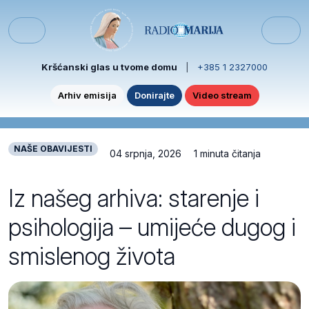
Skip to content
Skip to footer
Menu
Kršćanski glas u tvome domu
|
+385 1 2327000
Arhiv emisija
Donirajte
Video stream
NAŠE OBAVIJESTI
04 srpnja, 2026
1 minuta čitanja
Iz našeg arhiva: starenje i
psihologija – umijeće dugog i
smislenog života