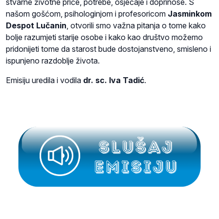
stvarne životne priče, potrebe, osjećaje i doprinose. S
našom gošćom, psihologinjom i profesoricom
Jasminkom
Despot Lučanin
, otvorili smo važna pitanja o tome kako
bolje razumjeti starije osobe i kako kao društvo možemo
pridonijeti tome da starost bude dostojanstveno, smisleno i
ispunjeno razdoblje života.
Emisiju uredila i vodila
dr. sc. Iva Tadić
.