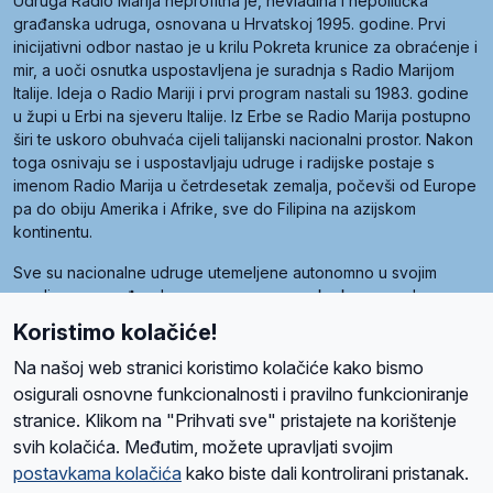
Udruga Radio Marija neprofitna je, nevladina i nepolitička
građanska udruga, osnovana u Hrvatskoj 1995. godine. Prvi
inicijativni odbor nastao je u krilu Pokreta krunice za obraćenje i
mir, a uoči osnutka uspostavljena je suradnja s Radio Marijom
Italije. Ideja o Radio Mariji i prvi program nastali su 1983. godine
u župi u Erbi na sjeveru Italije. Iz Erbe se Radio Marija postupno
širi te uskoro obuhvaća cijeli talijanski nacionalni prostor. Nakon
toga osnivaju se i uspostavljaju udruge i radijske postaje s
imenom Radio Marija u četrdesetak zemalja, počevši od Europe
pa do obiju Amerika i Afrike, sve do Filipina na azijskom
kontinentu.
Sve su nacionalne udruge utemeljene autonomno u svojim
zemljama, a međusobna su povezane preko krovne udruge
pod nazivom Svjetska obitelj Radio Marije (World Family of
Koristimo kolačiće!
Radio Maria). Svjetsku obitelj utemeljilo je sedam članica, među
kojima je i hrvatska Udruga Radio Marija.
Na našoj web stranici koristimo kolačiće kako bismo
osigurali osnovne funkcionalnosti i pravilno funkcioniranje
stranice. Klikom na "Prihvati sve" pristajete na korištenje
svih kolačića. Međutim, možete upravljati svojim
O nama
Radio
Program
Volonteri
Prijatelji
Kontakt
Pravila privatnosti
postavkama kolačića
kako biste dali kontrolirani pristanak.
Kolačići
Uvjeti korištenja