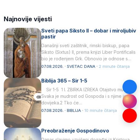
Najnovije vijesti
Sveti papa Siksto II – dobar i miroljubiv
pastir
Današnji sveti zaštitnik, rimski biskup, papa
Siksto (Sixtus) II, prema knjizi Liber Pontificalis
bio je rođenjem Grk. Obnovio je odnose s
afričkim…
07.08.2026. · SVETAC DANA ·
2 minute čitanja
Biblija 365 – Sir 1-5
Sir 1-5 1 I. ZBIRKA IZREKA Otajstvo mudrosti
Svaka je mudrost od Gospoda i s njime je
dovijeka.2 Tko će…
07.08.2026. · BIBLIJA ·
10 minute čitanja
Preobraženje Gospodinovo
Danas slavimo uzvišeni događaj iz Kristova