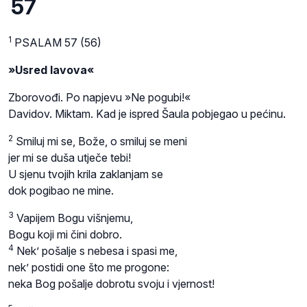
57
1
PSALAM 57 (56)
»Usred lavova«
Zborovođi. Po napjevu »Ne pogubi!«
Davidov. Miktam. Kad je ispred Šaula pobjegao u pećinu.
2
Smiluj mi se, Bože, o smiluj se meni
jer mi se duša utječe tebi!
U sjenu tvojih krila zaklanjam se
dok pogibao ne mine.
3
Vapijem Bogu višnjemu,
Bogu koji mi čini dobro.
4
Nek’ pošalje s nebesa i spasi me,
nek’ postidi one što me progone:
neka Bog pošalje dobrotu svoju i vjernost!