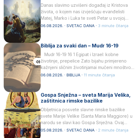
Danas slavimo uzvišeni događaj iz Kristova
života, o kojem nas izvješćuju evanđelisti
Matej, Marko i Luka te sveti Petar u svojoj
drugoj…
06.08.2026. · SVETAC DANA ·
3 minute čitanja
Biblija za svaki dan – Mudr 16-19
Mudr 16-19 16 1 Egipat i Izrael: kobne
životinje, prepelice Zato bijahu primjereno
kažnjeni sličnim životinjamai mučeni mnoštvom
kukaca.2 A narod…
06.08.2026. · BIBLIJA ·
11 minute čitanja
Gospa Snježna – sveta Marija Velika,
zaštitnica rimske bazilike
Obljetnica posvete slavne rimske bazilike
svete Marije Velike (Santa Maria Maggiore) u
narodu se slavi kao Gospa Snježna. Ovaj
naziv, Sancta Maria…
05.08.2026. · SVETAC DANA ·
2 minute čitanja