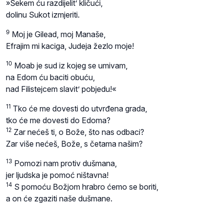
»Šekem ću razdijelit’ kličući,
dolinu Sukot izmjeriti.
9
Moj je Gilead, moj Manaše,
Efrajim mi kaciga, Judeja žezlo moje!
10
Moab je sud iz kojeg se umivam,
na Edom ću baciti obuću,
nad Filistejcem slavit’ pobjedu!«
11
Tko će me dovesti do utvrđena grada,
tko će me dovesti do Edoma?
12
Zar nećeš ti, o Bože, što nas odbaci?
Zar više nećeš, Bože, s četama našim?
13
Pomozi nam protiv dušmana,
jer ljudska je pomoć ništavna!
14
S pomoću Božjom hrabro ćemo se boriti,
a on će zgaziti naše dušmane.