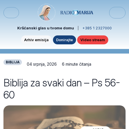
Skip to content
Skip to footer
Menu
Kršćanski glas u tvome domu
|
+385 1 2327000
Arhiv emisija
Donirajte
Video stream
BIBLIJA
04 srpnja, 2026
6 minute čitanja
Biblija za svaki dan – Ps 56-
60