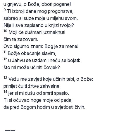
u gnjevu, o Bože, obori pogane!
9
Ti izbroji dane mog progonstva,
sabrao si suze moje u mijehu svom.
Nije li sve zapisano u knjizi tvojoj?
10
Moji će dušmani uzmaknuti
čim te zazovem.
Ovo sigurno znam: Bog je za mene!
11
Božje obećanje slavim,
12
u Jahvu se uzdam i neću se bojati:
što mi može učiniti čovjek?
13
Vežu me zavjeti koje učinih tebi, o Bože:
prinijet ću ti žrtve zahvalne
14
jer si mi dušu od smrti spasio.
Ti si očuvao noge moje od pada,
da pred Bogom hodim u svjetlosti živih.