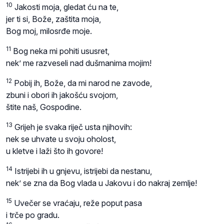
10
Jakosti moja, gledat ću na te,
jer ti si, Bože, zaštita moja,
Bog moj, milosrđe moje.
11
Bog neka mi pohiti ususret,
nek’ me razveseli nad dušmanima mojim!
12
Pobij ih, Bože, da mi narod ne zavode,
zbuni i obori ih jakošću svojom,
štite naš, Gospodine.
13
Grijeh je svaka riječ usta njihovih:
nek se uhvate u svoju oholost,
u kletve i laži što ih govore!
14
Istrijebi ih u gnjevu, istrijebi da nestanu,
nek’ se zna da Bog vlada u Jakovu i do nakraj zemlje!
15
Uvečer se vraćaju, reže poput pasa
i trče po gradu.