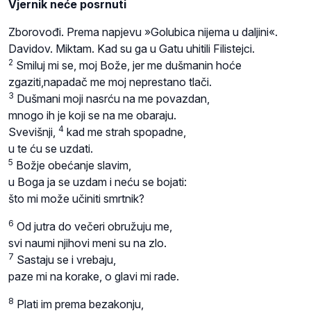
Vjernik neće posrnuti
Zborovođi. Prema napjevu »Golubica nijema u daljini«.
Davidov. Miktam. Kad su ga u Gatu uhitili Filistejci.
2
Smiluj mi se, moj Bože, jer me dušmanin hoće
zgaziti,napadač me moj neprestano tlači.
3
Dušmani moji nasrću na me povazdan,
mnogo ih je koji se na me obaraju.
4
Svevišnji,
kad me strah spopadne,
u te ću se uzdati.
5
Božje obećanje slavim,
u Boga ja se uzdam i neću se bojati:
što mi može učiniti smrtnik?
6
Od jutra do večeri obružuju me,
svi naumi njihovi meni su na zlo.
7
Sastaju se i vrebaju,
paze mi na korake, o glavi mi rade.
8
Plati im prema bezakonju,