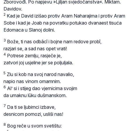
Zborovođi. Po napjevu »Ljiljan svjedočanstva«. Miktam.
Davidov.
2
Kad je David izišao protiv Aram Naharajima i protiv Aram
Sobe i kad je Joab na povratku potukao dvanaest tisuća
Edomaca u Slanoj dolini.
3
Bože, ti nas odbâcî i bojne nam redove probî,
razjari se, a sad nas opet vrati!
4
Potrese zemlju, rasječe je,
zatvori joj usjeline jer se poljuljala.
5
Zlu si kob na svoj narod navalio,
napio nas vinom omamnim.
6
Al’ si i stijeg dao vjernicima svojim
da umaknu lûku dušmanskom.
7
Da ti se ljubimci izbave,
desnicom pomozi, usliši nas!
8
Bog reče u svom svetištu: