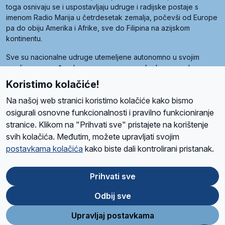
toga osnivaju se i uspostavljaju udruge i radijske postaje s
imenom Radio Marija u četrdesetak zemalja, počevši od Europe
pa do obiju Amerika i Afrike, sve do Filipina na azijskom
kontinentu.
Sve su nacionalne udruge utemeljene autonomno u svojim
zemljama, a međusobna su povezane preko krovne udruge
pod nazivom Svjetska obitelj Radio Marije (World Family of
Koristimo kolačiće!
Radio Maria). Svjetsku obitelj utemeljilo je sedam članica, među
kojima je i hrvatska Udruga Radio Marija.
Na našoj web stranici koristimo kolačiće kako bismo
osigurali osnovne funkcionalnosti i pravilno funkcioniranje
stranice. Klikom na "Prihvati sve" pristajete na korištenje
svih kolačića. Međutim, možete upravljati svojim
O nama
Radio
Program
Volonteri
Prijatelji
Kontakt
Pravila privatnosti
postavkama kolačića
kako biste dali kontrolirani pristanak.
Kolačići
Uvjeti korištenja
Ova stranica je zaštićena Google reCAPTCHA sustavom
Prihvati sve
Odbij sve
App
Google
Store
Play
Upravljaj postavkama