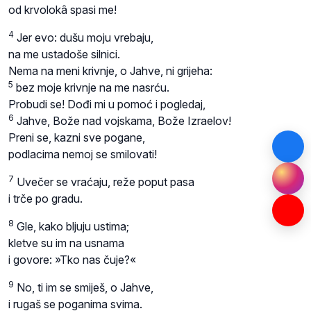
od krvolokâ spasi me!
4
Jer evo: dušu moju vrebaju,
na me ustadoše silnici.
Nema na meni krivnje, o Jahve, ni grijeha:
5
bez moje krivnje na me nasrću.
Probudi se! Dođi mi u pomoć i pogledaj,
6
Jahve, Bože nad vojskama, Bože Izraelov!
Preni se, kazni sve pogane,
podlacima nemoj se smilovati!
7
Uvečer se vraćaju, reže poput pasa
i trče po gradu.
8
Gle, kako bljuju ustima;
kletve su im na usnama
i govore: »Tko nas čuje?«
9
No, ti im se smiješ, o Jahve,
i rugaš se poganima svima.