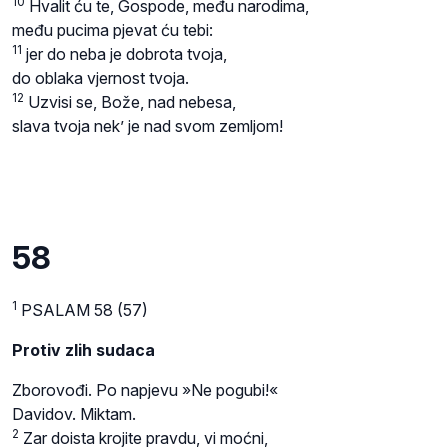
10
Hvalit ću te, Gospode, među narodima,
među pucima pjevat ću tebi:
11
jer do neba je dobrota tvoja,
do oblaka vjernost tvoja.
12
Uzvisi se, Bože, nad nebesa,
slava tvoja nek’ je nad svom zemljom!
58
1
PSALAM 58 (57)
Protiv zlih sudaca
Zborovođi. Po napjevu »Ne pogubi!«
Davidov. Miktam.
2
Zar doista krojite pravdu, vi moćni,