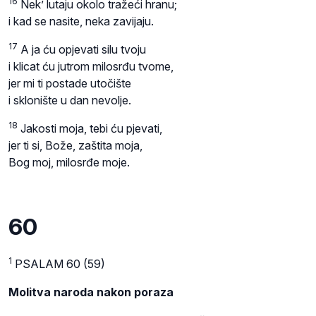
16
Nek’ lutaju okolo tražeći hranu;
i kad se nasite, neka zavijaju.
17
A ja ću opjevati silu tvoju
i klicat ću jutrom milosrđu tvome,
jer mi ti postade utočište
i sklonište u dan nevolje.
18
Jakosti moja, tebi ću pjevati,
jer ti si, Bože, zaštita moja,
Bog moj, milosrđe moje.
60
1
PSALAM 60 (59)
Molitva naroda nakon poraza