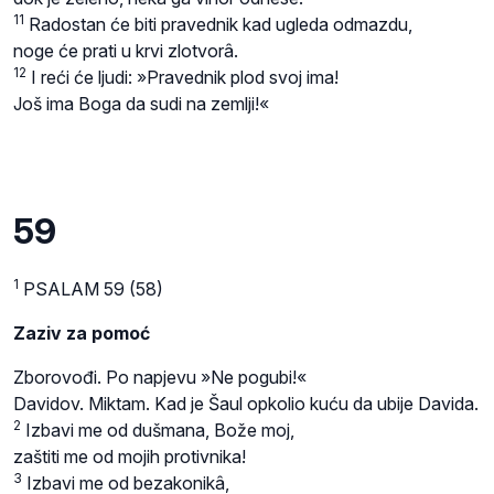
11
Radostan će biti pravednik kad ugleda odmazdu,
noge će prati u krvi zlotvorâ.
12
I reći će ljudi: »Pravednik plod svoj ima!
Još ima Boga da sudi na zemlji!«
59
1
PSALAM 59 (58)
Zaziv za pomoć
Zborovođi. Po napjevu »Ne pogubi!«
Davidov. Miktam. Kad je Šaul opkolio kuću da ubije Davida.
2
Izbavi me od dušmana, Bože moj,
zaštiti me od mojih protivnika!
3
Izbavi me od bezakonikâ,