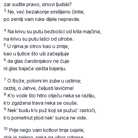
zar sudite pravo, sinovi ljudski?
3
Ne, već bezakonje smišljeno činite,
po zemlji vam ruke dijele nepravde.
4
Na krivu su putu bezbošci od krila majčina,
na krivu su putu lašci od utrobe.
5
U njima je otrov kao u zmije,
kao u ljutice što uši začepljuje
6
da glas čarobnjakov ne čuje
ni glas bajača vješta bajanju.
7
O Bože, polomi im zube u ustima;
razbij, o Jahve, čeljusti lavićima!
8
K’o vode što hitro otječu neka se razliju,
k’o zgažena trava neka se osuše.
9
Nek’ budu k’o puž koji se pužuć’ rastoči,
k’o pometnut plod nek’ sunca ne vide.
10
Prije nego vam kotlovi trnje osjete,
dok je zeleno, neka ga vihor odnese.