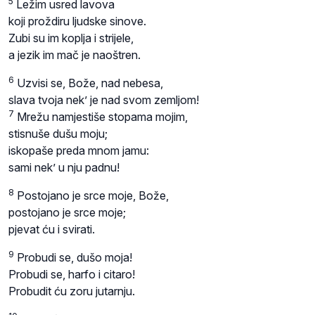
5
Ležim usred lavova
koji proždiru ljudske sinove.
Zubi su im koplja i strijele,
a jezik im mač je naoštren.
6
Uzvisi se, Bože, nad nebesa,
slava tvoja nek’ je nad svom zemljom!
7
Mrežu namjestiše stopama mojim,
stisnuše dušu moju;
iskopaše preda mnom jamu:
sami nek’ u nju padnu!
8
Postojano je srce moje, Bože,
postojano je srce moje;
pjevat ću i svirati.
9
Probudi se, dušo moja!
Probudi se, harfo i citaro!
Probudit ću zoru jutarnju.