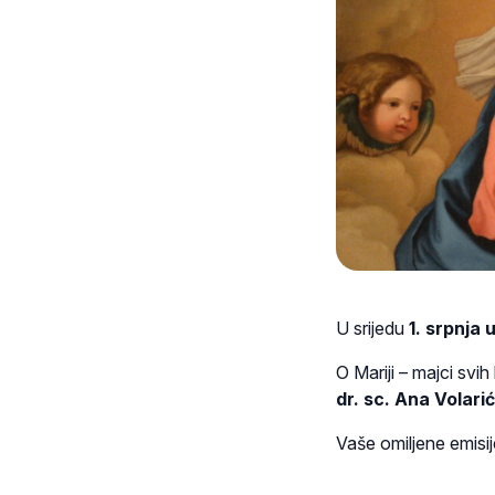
U srijedu
1. srpnja 
O Mariji – majci svih
dr. sc. Ana Volari
Vaše omiljene emis