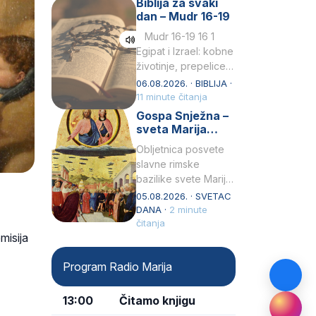
Biblija za svaki
Petar u svojoj
dan – Mudr 16-19
drugoj…
Mudr 16-19 16 1
Egipat i Izrael: kobne
životinje, prepelice
Zato bijahu
06.08.2026. · BIBLIJA ·
primjereno kažnjeni
11 minute čitanja
sličnim životinjamai
Gospa Snježna –
mučeni mnoštvom
sveta Marija
kukaca.2 A narod…
Velika, zaštitnica
Obljetnica posvete
rimske bazilike
slavne rimske
bazilike svete Marije
Velike (Santa Maria
05.08.2026. · SVETAC
Maggiore) u narodu
DANA ·
2 minute
se slavi kao Gospa
čitanja
emisija
Snježna. Ovaj naziv,
Sancta Maria…
Program Radio Marija
13:00
Čitamo knjigu