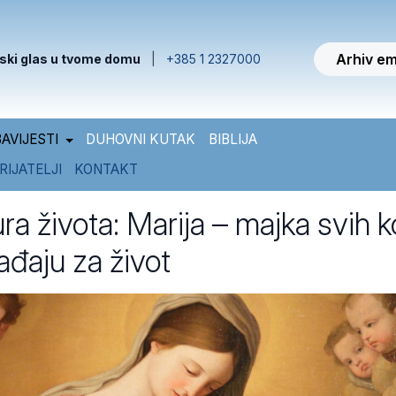
Arhiv em
ski glas u tvome domu
|
+385 1 2327000
AVIJESTI
DUHOVNI KUTAK
BIBLIJA
RIJATELJI
KONTAKT
ra života: Marija – majka svih ko
ađaju za život