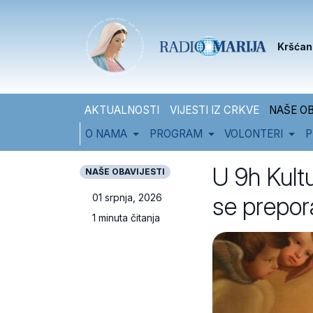
Skip to content
Skip to footer
Kršćan
AKTUALNOSTI
VIJESTI IZ CRKVE
NAŠE OB
O NAMA
PROGRAM
VOLONTERI
P
U 9h Kultu
NAŠE OBAVIJESTI
se prepor
01 srpnja, 2026
1 minuta čitanja