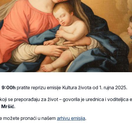
u 9:00h
pratite reprizu emisije Kultura života od 1. rujna 2025.
 koji se preporađaju za život – govorila je urednica i voditeljica 
ć Mršić
.
ije možete pronaći u našem
arhivu emisija
.