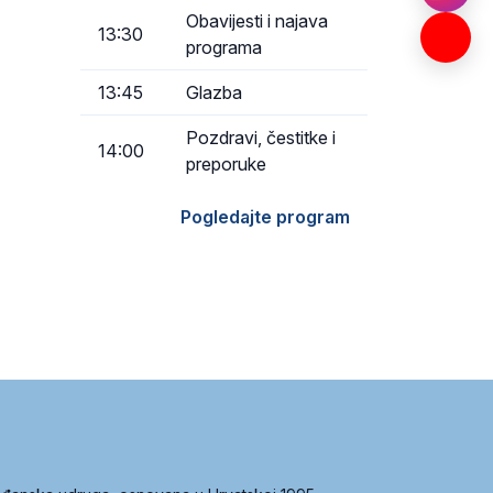
Obavijesti i najava
13:30
programa
13:45
Glazba
Pozdravi, čestitke i
14:00
preporuke
Pogledajte program