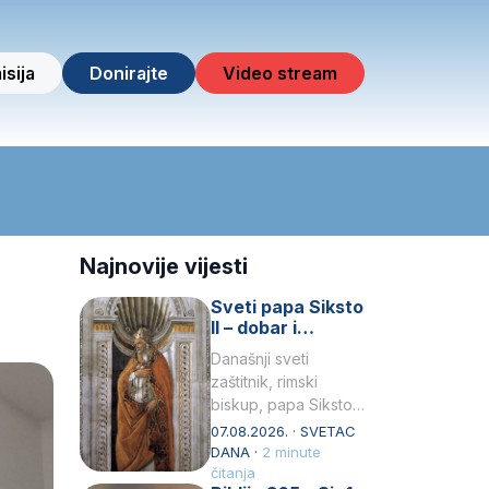
isija
Donirajte
Video stream
Najnovije vijesti
Sveti papa Siksto
II – dobar i
miroljubiv pastir
Današnji sveti
zaštitnik, rimski
biskup, papa Siksto
(Sixtus) II, prema
07.08.2026. · SVETAC
knjizi Liber
DANA ·
2 minute
Pontificalis bio je
čitanja