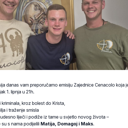
sija danas vam preporučamo emisiju Zajednice Cenacolo koja j
ak 1. lipnja u 21h.
 kriminala, kroz bolest do Krista,
ja i traženje smisla
čudesno liječi i podiže iz tame u svjetlo novog života –
 su s nama podijelili
Matija, Domagoj i Maks
.