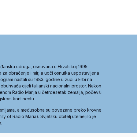
građanska udruga, osnovana u Hrvatskoj 1995.
ce za obraćenje i mir, a uoči osnutka uspostavljena
 program nastali su 1983. godine u župi u Erbi na
 obuhvaća cijeli talijanski nacionalni prostor. Nakon
 imenom Radio Marija u četrdesetak zemalja, počevši
ijskom kontinentu.
zemljama, a međusobna su povezane preko krovne
y of Radio Maria). Svjetsku obitelj utemeljilo je
a.