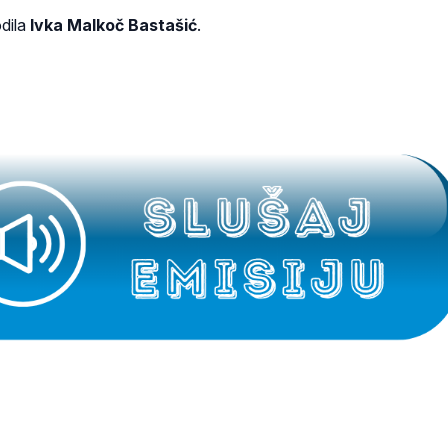
odila
Ivka Malkoč Bastašić
.