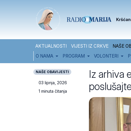
Skip to content
Skip to footer
Kršćan
AKTUALNOSTI
VIJESTI IZ CRKVE
NAŠE OB
O NAMA
PROGRAM
VOLONTERI
P
Iz arhiva 
NAŠE OBAVIJESTI
poslušajt
03 lipnja, 2026
1 minuta čitanja