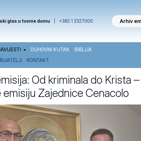
Arhiv em
ski glas u tvome domu
|
+385 1 2327000
AVIJESTI
DUHOVNI KUTAK
BIBLIJA
RIJATELJI
KONTAKT
emisija: Od kriminala do Krista –
e emisiju Zajednice Cenacolo