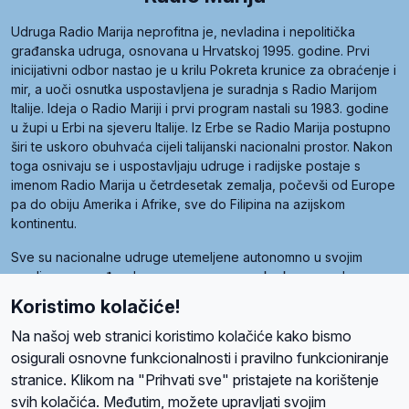
Udruga Radio Marija neprofitna je, nevladina i nepolitička
građanska udruga, osnovana u Hrvatskoj 1995. godine. Prvi
inicijativni odbor nastao je u krilu Pokreta krunice za obraćenje i
mir, a uoči osnutka uspostavljena je suradnja s Radio Marijom
Italije. Ideja o Radio Mariji i prvi program nastali su 1983. godine
u župi u Erbi na sjeveru Italije. Iz Erbe se Radio Marija postupno
širi te uskoro obuhvaća cijeli talijanski nacionalni prostor. Nakon
toga osnivaju se i uspostavljaju udruge i radijske postaje s
imenom Radio Marija u četrdesetak zemalja, počevši od Europe
pa do obiju Amerika i Afrike, sve do Filipina na azijskom
kontinentu.
Sve su nacionalne udruge utemeljene autonomno u svojim
zemljama, a međusobna su povezane preko krovne udruge
pod nazivom Svjetska obitelj Radio Marije (World Family of
Koristimo kolačiće!
Radio Maria). Svjetsku obitelj utemeljilo je sedam članica, među
kojima je i hrvatska Udruga Radio Marija.
Na našoj web stranici koristimo kolačiće kako bismo
osigurali osnovne funkcionalnosti i pravilno funkcioniranje
stranice. Klikom na "Prihvati sve" pristajete na korištenje
svih kolačića. Međutim, možete upravljati svojim