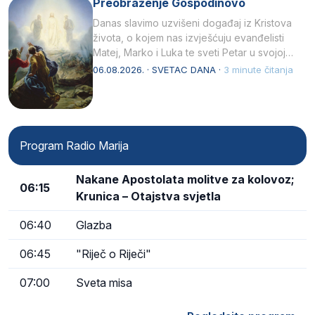
Preobraženje Gospodinovo
Danas slavimo uzvišeni događaj iz Kristova
života, o kojem nas izvješćuju evanđelisti
Matej, Marko i Luka te sveti Petar u svojoj
drugoj…
06.08.2026. · SVETAC DANA ·
3 minute čitanja
Program Radio Marija
Nakane Apostolata molitve za kolovoz;
06:15
Krunica – Otajstva svjetla
06:40
Glazba
06:45
"Riječ o Riječi"
07:00
Sveta misa