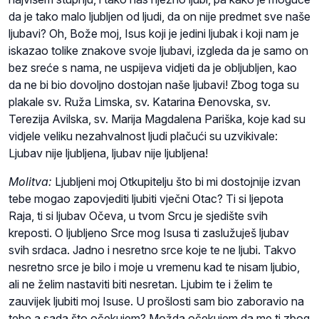
da je tako malo ljubljen od ljudi, da on nije predmet sve naše
ljubavi? Oh, Bože moj, Isus koji je jedini ljubak i koji nam je
iskazao tolike znakove svoje ljubavi, izgleda da je samo on
bez sreće s nama, ne uspijeva vidjeti da je obljubljen, kao
da ne bi bio dovoljno dostojan naše ljubavi! Zbog toga su
plakale sv. Ruža Limska, sv. Katarina Đenovska, sv.
Terezija Avilska, sv. Marija Magdalena Pariška, koje kad su
vidjele veliku nezahvalnost ljudi plačući su uzvikivale:
Ljubav nije ljubljena, ljubav nije ljubljena!
Molitva:
Ljubljeni moj Otkupitelju što bi mi dostojnije izvan
tebe mogao zapovjediti ljubiti vječni Otac? Ti si ljepota
Raja, ti si ljubav Očeva, u tvom Srcu je sjedište svih
kreposti. O ljubljeno Srce mog Isusa ti zaslužuješ ljubav
svih srdaca. Jadno i nesretno srce koje te ne ljubi. Takvo
nesretno srce je bilo i moje u vremenu kad te nisam ljubio,
ali ne želim nastaviti biti nesretan. Ljubim te i želim te
zauvijek ljubiti moj Isuse. U prošlosti sam bio zaboravio na
tebe a sada što očekujem? Možda očekujem da me ti zbog