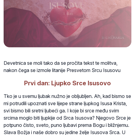
Devetnica se moli tako da se pročita tekst te molitva,
nakon čega se izmole litanije Presvetom Srcu Isusovu
Prvi dan: Ljupko Srce Isusovo
Tko je u svemu ljubak nužno je obljubljen. Ah, kad bismo se
mi potrudili upoznati sve lijepe strane ljupkog Isusa Krista,
svi bismo bili sretni ljubeći ga. I koje bi srce među svim
srcima moglo biti ljupkije od Srca Isusova? Njegovo Srce je
potpuno čisto, sveto, puno ljubavi prema Bogu i bližnjemu.
Slava Božja i naše dobro su jedine želje Isusova Srca. U