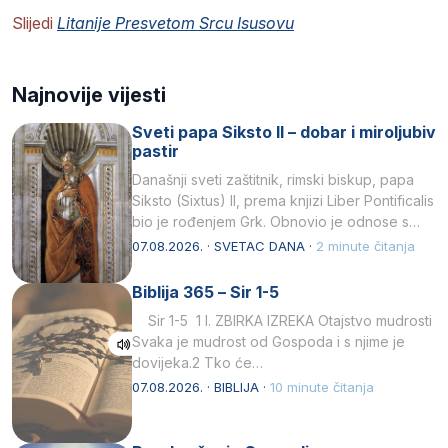
Slijedi
Litanije Presvetom Srcu Isusovu
Najnovije vijesti
Sveti papa Siksto II – dobar i miroljubiv
pastir
Današnji sveti zaštitnik, rimski biskup, papa
Siksto (Sixtus) II, prema knjizi Liber Pontificalis
bio je rođenjem Grk. Obnovio je odnose s
afričkim…
07.08.2026. · SVETAC DANA ·
2 minute čitanja
Biblija 365 – Sir 1-5
Sir 1-5 1 I. ZBIRKA IZREKA Otajstvo mudrosti
Svaka je mudrost od Gospoda i s njime je
dovijeka.2 Tko će…
07.08.2026. · BIBLIJA ·
10 minute čitanja