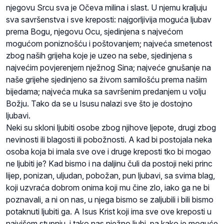
njegovu Srcu sva je Očeva milina i slast. U njemu kraljuju
sva savršenstva i sve kreposti: najgorljivija moguća ljubav
prema Bogu, njegovu Ocu, sjedinjena s najvećom
mogućom poniznošću i poštovanjem; najveća smetenost
zbog naših grijeha koje je uzeo na sebe, sjedinjena s
najvećim povjerenjem nježnog Sina; najveće gnušanje na
naše grijehe sjedinjeno sa živom samilošću prema našim
bijedama; najveća muka sa savršenim predanjem u volju
Božju. Tako da se u Isusu nalazi sve što je dostojno
ljubavi.
Neki su skloni ljubiti osobe zbog njihove ljepote, drugi zbog
nevinosti ili blagosti ili pobožnosti. A kad bi postojala neka
osoba koja bi imala sve ove i druge kreposti tko bi mogao
ne ljubiti je? Kad bismo i na daljinu čuli da postoji neki princ
lijep, ponizan, uljudan, pobožan, pun ljubavi, sa svima blag,
koji uzvraća dobrom onima koji mu čine zlo, iako ga ne bi
poznavali, a ni on nas, u njega bismo se zaljubili i bili bismo
potaknuti ljubiti ga. A Isus Krist koji ima sve ove kreposti u
najvišem stupnju, i tako nas nježno ljubi, pa kako je moguće