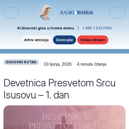
Skip to content
Skip to footer
Menu
Kršćanski glas u tvome domu
|
+385 1 2327000
Arhiv emisija
Donirajte
Video stream
DUHOVNI KUTAK
03 lipnja, 2026
4 minute čitanja
Devetnica Presvetom Srcu
Isusovu – 1. dan