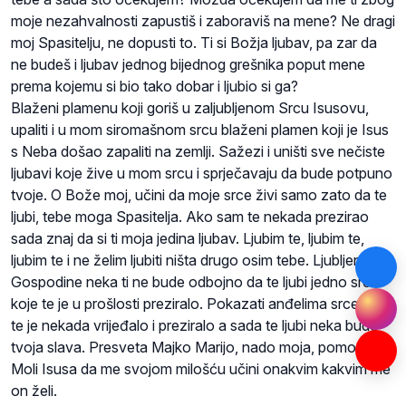
moje nezahvalnosti zapustiš i zaboraviš na mene? Ne dragi
moj Spasitelju, ne dopusti to. Ti si Božja ljubav, pa zar da
ne budeš i ljubav jednog bijednog grešnika poput mene
prema kojemu si bio tako dobar i ljubio si ga?
Blaženi plamenu koji goriš u zaljubljenom Srcu Isusovu,
upaliti i u mom siromašnom srcu blaženi plamen koji je Isus
s Neba došao zapaliti na zemlji. Sažezi i uništi sve nečiste
ljubavi koje žive u mom srcu i sprječavaju da bude potpuno
tvoje. O Bože moj, učini da moje srce živi samo zato da te
ljubi, tebe moga Spasitelja. Ako sam te nekada prezirao
sada znaj da si ti moja jedina ljubav. Ljubim te, ljubim te,
ljubim te i ne želim ljubiti ništa drugo osim tebe. Ljubljeni moj
Gospodine neka ti ne bude odbojno da te ljubi jedno srce
koje te je u prošlosti preziralo. Pokazati anđelima srce koje
te je nekada vrijeđalo i preziralo a sada te ljubi neka bude
tvoja slava. Presveta Majko Marijo, nado moja, pomozi mi.
Moli Isusa da me svojom milošću učini onakvim kakvim me
on želi.