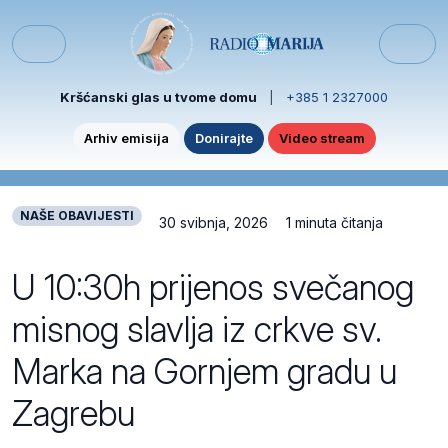
Skip to content
Skip to footer
Menu
Kršćanski glas u tvome domu
|
+385 1 2327000
Arhiv emisija
Donirajte
Video stream
NAŠE OBAVIJESTI
30 svibnja, 2026
1 minuta čitanja
U 10:30h prijenos svečanog
misnog slavlja iz crkve sv.
Marka na Gornjem gradu u
Zagrebu