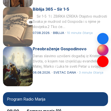
Biblija 365 – Sir 1-5
Sir 1-5 1 I. ZBIRKA IZREKA Otajstvo mudrosti
Svaka je mudrost od Gospoda i s njime je
dovijeka.2 Tko će…
07.08.2026. · BIBLIJA ·
10 minute čitanja
Preobraženje Gospodinovo
Danas slavimo uzvišeni događaj iz Kristova
života, o kojem nas izvješćuju evanđelisti
Matej, Marko i Luka te sveti Petar u svojoj
drugoj…
06.08.2026. · SVETAC DANA ·
3 minute čitanja
Program Radio Marija