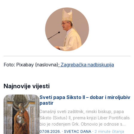
Foto: Pixabay (naslovna);
Zagrebačka nadbiskupija
Najnovije vijesti
Sveti papa Siksto II – dobar i miroljubiv
pastir
Današnji sveti zaštitnik, rimski biskup, papa
Siksto (Sixtus) II, prema knjizi Liber Pontificalis
bio je rođenjem Grk. Obnovio je odnose s
afričkim…
07.08.2026. · SVETAC DANA ·
2 minute čitanja