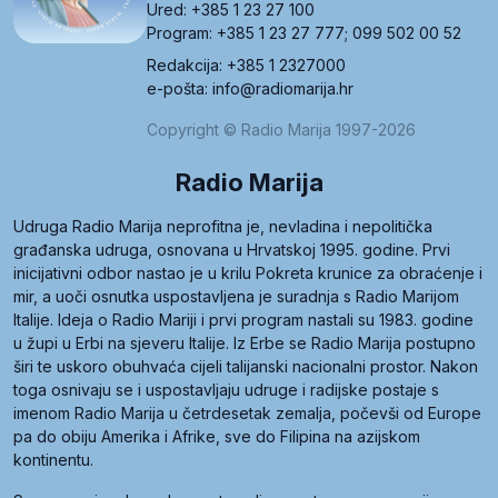
Ured: +385 1 23 27 100
Program: +385 1 23 27 777; 099 502 00 52
Redakcija: +385 1 2327000
e-pošta: info@radiomarija.hr
Copyright © Radio Marija 1997-2026
Radio Marija
Udruga Radio Marija neprofitna je, nevladina i nepolitička
građanska udruga, osnovana u Hrvatskoj 1995. godine. Prvi
inicijativni odbor nastao je u krilu Pokreta krunice za obraćenje i
mir, a uoči osnutka uspostavljena je suradnja s Radio Marijom
Italije. Ideja o Radio Mariji i prvi program nastali su 1983. godine
u župi u Erbi na sjeveru Italije. Iz Erbe se Radio Marija postupno
širi te uskoro obuhvaća cijeli talijanski nacionalni prostor. Nakon
toga osnivaju se i uspostavljaju udruge i radijske postaje s
imenom Radio Marija u četrdesetak zemalja, počevši od Europe
pa do obiju Amerika i Afrike, sve do Filipina na azijskom
kontinentu.