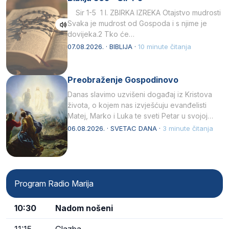
Sir 1-5 1 I. ZBIRKA IZREKA Otajstvo mudrosti
Svaka je mudrost od Gospoda i s njime je
dovijeka.2 Tko će…
07.08.2026. · BIBLIJA ·
10 minute čitanja
Preobraženje Gospodinovo
Danas slavimo uzvišeni događaj iz Kristova
života, o kojem nas izvješćuju evanđelisti
Matej, Marko i Luka te sveti Petar u svojoj
drugoj…
06.08.2026. · SVETAC DANA ·
3 minute čitanja
Program Radio Marija
10:30
Nadom nošeni
11:15
Glazba