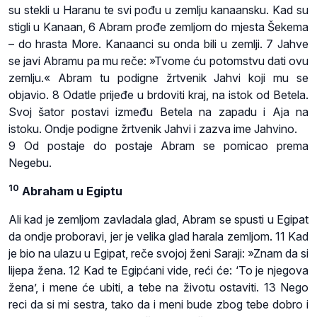
su stekli u Haranu te svi pođu u zemlju kanaansku. Kad su
stigli u Kanaan, 6 Abram prođe zemljom do mjesta Šekema
– do hrasta More. Kanaanci su onda bili u zemlji. 7 Jahve
se javi Abramu pa mu reče: »Tvome ću potomstvu dati ovu
zemlju.« Abram tu podigne žrtvenik Jahvi koji mu se
objavio. 8 Odatle prijeđe u brdoviti kraj, na istok od Betela.
Svoj šator postavi između Betela na zapadu i Aja na
istoku. Ondje podigne žrtvenik Jahvi i zazva ime Jahvino.
9 Od postaje do postaje Abram se pomicao prema
Negebu.
10
Abraham u Egiptu
Ali kad je zemljom zavladala glad, Abram se spusti u Egipat
da ondje proboravi, jer je velika glad harala zemljom. 11 Kad
je bio na ulazu u Egipat, reče svojoj ženi Saraji: »Znam da si
lijepa žena. 12 Kad te Egipćani vide, reći će: ‘To je njegova
žena’, i mene će ubiti, a tebe na životu ostaviti. 13 Nego
reci da si mi sestra, tako da i meni bude zbog tebe dobro i