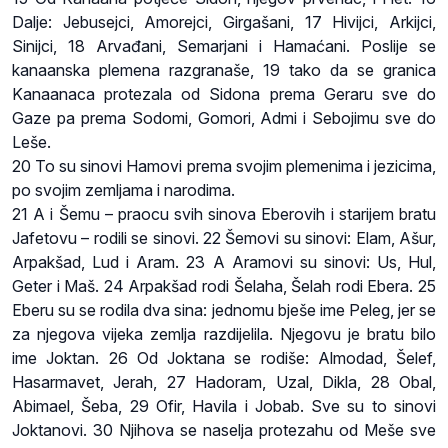
Dalje: Jebusejci, Amorejci, Girgašani, 17 Hivijci, Arkijci,
Sinijci, 18 Arvađani, Semarjani i Hamaćani. Poslije se
kanaanska plemena razgranaše, 19 tako da se granica
Kanaanaca protezala od Sidona prema Geraru sve do
Gaze pa prema Sodomi, Gomori, Admi i Sebojimu sve do
Leše.
20 To su sinovi Hamovi prema svojim plemenima i jezicima,
po svojim zemljama i narodima.
21 A i Šemu – praocu svih sinova Eberovih i starijem bratu
Jafetovu – rodili se sinovi. 22 Šemovi su sinovi: Elam, Ašur,
Arpakšad, Lud i Aram. 23 A Aramovi su sinovi: Us, Hul,
Geter i Maš. 24 Arpakšad rodi Šelaha, Šelah rodi Ebera. 25
Eberu su se rodila dva sina: jednomu bješe ime Peleg, jer se
za njegova vijeka zemlja razdijelila. Njegovu je bratu bilo
ime Joktan. 26 Od Joktana se rodiše: Almodad, Šelef,
Hasarmavet, Jerah, 27 Hadoram, Uzal, Dikla, 28 Obal,
Abimael, Šeba, 29 Ofir, Havila i Jobab. Sve su to sinovi
Joktanovi. 30 Njihova se naselja protezahu od Meše sve