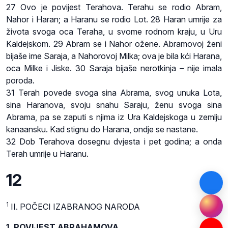
27 Ovo je povijest Terahova. Terahu se rodio Abram,
Nahor i Haran; a Haranu se rodio Lot. 28 Haran umrije za
života svoga oca Teraha, u svome rodnom kraju, u Uru
Kaldejskom. 29 Abram se i Nahor ožene. Abramovoj ženi
bijaše ime Saraja, a Nahorovoj Milka; ova je bila kći Harana,
oca Milke i Jiske. 30 Saraja bijaše nerotkinja – nije imala
poroda.
31 Terah povede svoga sina Abrama, svog unuka Lota,
sina Haranova, svoju snahu Saraju, ženu svoga sina
Abrama, pa se zaputi s njima iz Ura Kaldejskoga u zemlju
kanaansku. Kad stignu do Harana, ondje se nastane.
32 Dob Terahova dosegnu dvjesta i pet godina; a onda
Terah umrije u Haranu.
12
1
II. POČECI IZABRANOG NARODA
1. POVIJEST ABRAHAMOVA