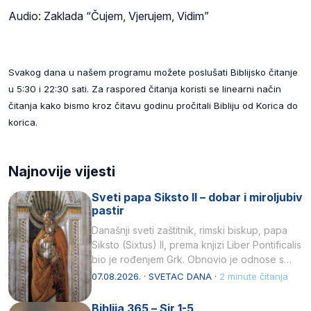
Audio: Zaklada “Čujem, Vjerujem, Vidim”
Svakog dana u našem programu možete poslušati Biblijsko čitanje
u 5:30 i 22:30 sati. Za raspored čitanja koristi se linearni način
čitanja kako bismo kroz čitavu godinu pročitali Bibliju od Korica do
korica.
Najnovije vijesti
Sveti papa Siksto II – dobar i miroljubiv
pastir
Današnji sveti zaštitnik, rimski biskup, papa
Siksto (Sixtus) II, prema knjizi Liber Pontificalis
bio je rođenjem Grk. Obnovio je odnose s
afričkim…
07.08.2026. · SVETAC DANA ·
2 minute čitanja
Biblija 365 – Sir 1-5