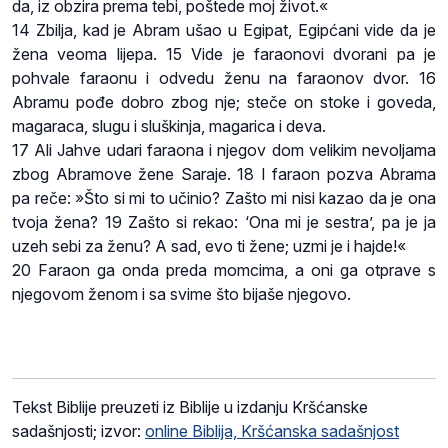
da, iz obzira prema tebi, poštede moj život.«
14 Zbilja, kad je Abram ušao u Egipat, Egipćani vide da je
žena veoma lijepa. 15 Vide je faraonovi dvorani pa je
pohvale faraonu i odvedu ženu na faraonov dvor. 16
Abramu pođe dobro zbog nje; steče on stoke i goveda,
magaraca, slugu i sluškinja, magarica i deva.
17 Ali Jahve udari faraona i njegov dom velikim nevoljama
zbog Abramove žene Saraje. 18 I faraon pozva Abrama
pa reče: »Što si mi to učinio? Zašto mi nisi kazao da je ona
tvoja žena? 19 Zašto si rekao: ‘Ona mi je sestra’, pa je ja
uzeh sebi za ženu? A sad, evo ti žene; uzmi je i hajde!«
20 Faraon ga onda preda momcima, a oni ga otprave s
njegovom ženom i sa svime što bijaše njegovo.
Tekst Biblije preuzeti iz Biblije u izdanju Kršćanske
sadašnjosti; izvor:
online Biblija, Kršćanska sadašnjost