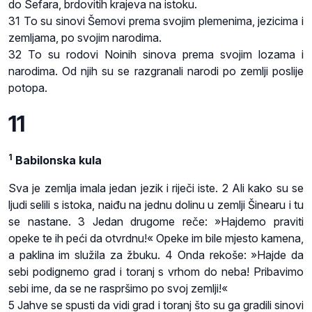
do Sefara, brdovitih krajeva na istoku.
31 To su sinovi Šemovi prema svojim plemenima, jezicima i
zemljama, po svojim narodima.
32 To su rodovi Noinih sinova prema svojim lozama i
narodima. Od njih su se razgranali narodi po zemlji poslije
potopa.
11
1
Babilonska kula
Sva je zemlja imala jedan jezik i riječi iste. 2 Ali kako su se
ljudi selili s istoka, naiđu na jednu dolinu u zemlji Šinearu i tu
se nastane. 3 Jedan drugome reče: »Hajdemo praviti
opeke te ih peći da otvrdnu!« Opeke im bile mjesto kamena,
a paklina im služila za žbuku. 4 Onda rekoše: »Hajde da
sebi podignemo grad i toranj s vrhom do neba! Pribavimo
sebi ime, da se ne raspršimo po svoj zemlji!«
5 Jahve se spusti da vidi grad i toranj što su ga gradili sinovi