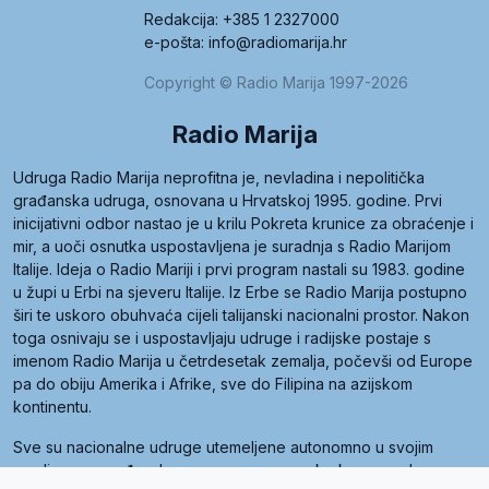
Redakcija: +385 1 2327000
e-pošta: info@radiomarija.hr
Copyright © Radio Marija 1997-2026
Radio Marija
Udruga Radio Marija neprofitna je, nevladina i nepolitička
građanska udruga, osnovana u Hrvatskoj 1995. godine. Prvi
inicijativni odbor nastao je u krilu Pokreta krunice za obraćenje i
mir, a uoči osnutka uspostavljena je suradnja s Radio Marijom
Italije. Ideja o Radio Mariji i prvi program nastali su 1983. godine
u župi u Erbi na sjeveru Italije. Iz Erbe se Radio Marija postupno
širi te uskoro obuhvaća cijeli talijanski nacionalni prostor. Nakon
toga osnivaju se i uspostavljaju udruge i radijske postaje s
imenom Radio Marija u četrdesetak zemalja, počevši od Europe
pa do obiju Amerika i Afrike, sve do Filipina na azijskom
kontinentu.
Sve su nacionalne udruge utemeljene autonomno u svojim
zemljama, a međusobna su povezane preko krovne udruge