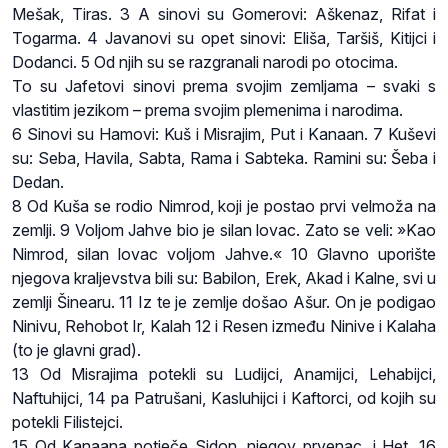
Mešak, Tiras. 3 A sinovi su Gomerovi: Aškenaz, Rifat i
Togarma. 4 Javanovi su opet sinovi: Eliša, Taršiš, Kitijci i
Dodanci. 5 Od njih su se razgranali narodi po otocima.
To su Jafetovi sinovi prema svojim zemljama – svaki s
vlastitim jezikom – prema svojim plemenima i narodima.
6 Sinovi su Hamovi: Kuš i Misrajim, Put i Kanaan. 7 Kuševi
su: Seba, Havila, Sabta, Rama i Sabteka. Ramini su: Šeba i
Dedan.
8 Od Kuša se rodio Nimrod, koji je postao prvi velmoža na
zemlji. 9 Voljom Jahve bio je silan lovac. Zato se veli: »Kao
Nimrod, silan lovac voljom Jahve.« 10 Glavno uporište
njegova kraljevstva bili su: Babilon, Erek, Akad i Kalne, svi u
zemlji Šinearu. 11 Iz te je zemlje došao Ašur. On je podigao
Ninivu, Rehobot Ir, Kalah 12 i Resen između Ninive i Kalaha
(to je glavni grad).
13 Od Misrajima potekli su Ludijci, Anamijci, Lehabijci,
Naftuhijci, 14 pa Patrušani, Kasluhijci i Kaftorci, od kojih su
potekli Filistejci.
15 Od Kanaana potječe Sidon, njegov prvenac, i Het. 16