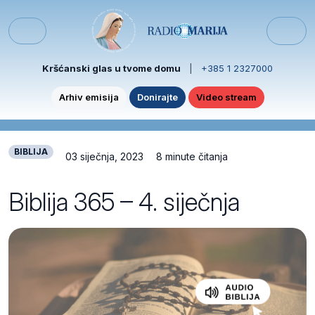
Skip to content
Skip to footer
Menu
Kršćanski glas u tvome domu
|
+385 1 2327000
Arhiv emisija
Donirajte
Video stream
BIBLIJA
03 siječnja, 2023
8 minute čitanja
Biblija 365 – 4. siječnja