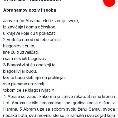
Abrahamov poziv i seoba
Jahve reče Abramu: »Idi iz zemlje svoje,
iz zavičaja i doma očinskog,
u krajeve koje ću ti pokazati.
2 Velik ću narod od tebe učiniti,
blagoslovit ću te,
ime ću ti uzveličati,
i sam ćeš biti blagoslov.
3 Blagoslivljat ću one koji te
blagoslivljali budu,
koji te budu kleli, njih ću proklinjati;
sva plemena na zemlji
tobom će se blagoslivljati.«
4 Abram se zaputi kako mu je Jahve rekao. S njime krenu i
Lot. Abramu je bilo sedamdeset i pet godina kad je otišao iz
Harana. 5 Abram uze sa sobom svoju ženu Saraju, svoga
nećaka Lota, svu imovinu što su je namakli i svu čeljad koju