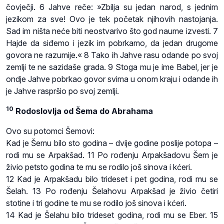
čovječji. 6 Jahve reče: »Zbilja su jedan narod, s jednim
jezikom za sve! Ovo je tek početak njihovih nastojanja.
Sad im ništa neće biti neostvarivo što god naume izvesti. 7
Hajde da siđemo i jezik im pobrkamo, da jedan drugome
govora ne razumije.« 8 Tako ih Jahve rasu odande po svoj
zemlji te ne sazidaše grada. 9 Stoga mu je ime Babel, jer je
ondje Jahve pobrkao govor svima u onom kraju i odande ih
je Jahve raspršio po svoj zemlji.
10
Rodoslovlja od Šema do Abrahama
Ovo su potomci Šemovi:
Kad je Šemu bilo sto godina – dvije godine poslije potopa –
rodi mu se Arpakšad. 11 Po rođenju Arpakšadovu Šem je
živio petsto godina te mu se rodilo još sinova i kćeri.
12 Kad je Arpakšadu bilo trideset i pet godina, rodi mu se
Šelah. 13 Po rođenju Šelahovu Arpakšad je živio četiri
stotine i tri godine te mu se rodilo još sinova i kćeri.
14 Kad je Šelahu bilo trideset godina, rodi mu se Eber. 15