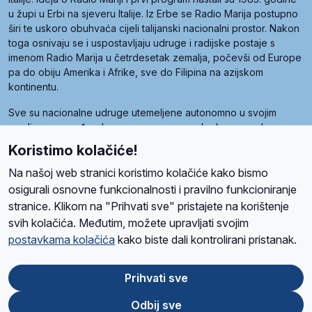
u župi u Erbi na sjeveru Italije. Iz Erbe se Radio Marija postupno
širi te uskoro obuhvaća cijeli talijanski nacionalni prostor. Nakon
toga osnivaju se i uspostavljaju udruge i radijske postaje s
imenom Radio Marija u četrdesetak zemalja, počevši od Europe
pa do obiju Amerika i Afrike, sve do Filipina na azijskom
kontinentu.
Sve su nacionalne udruge utemeljene autonomno u svojim
zemljama, a međusobna su povezane preko krovne udruge
pod nazivom Svjetska obitelj Radio Marije (World Family of
Koristimo kolačiće!
Radio Maria). Svjetsku obitelj utemeljilo je sedam članica, među
kojima je i hrvatska Udruga Radio Marija.
Na našoj web stranici koristimo kolačiće kako bismo
osigurali osnovne funkcionalnosti i pravilno funkcioniranje
stranice. Klikom na "Prihvati sve" pristajete na korištenje
svih kolačića. Međutim, možete upravljati svojim
O nama
Radio
Program
Volonteri
Prijatelji
Kontakt
Pravila privatnosti
postavkama kolačića
kako biste dali kontrolirani pristanak.
Kolačići
Uvjeti korištenja
Ova stranica je zaštićena Google reCAPTCHA sustavom
Prihvati sve
Odbij sve
App
Google