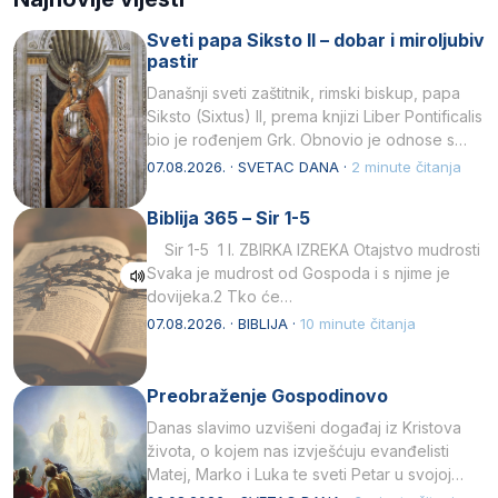
Sveti papa Siksto II – dobar i miroljubiv
pastir
Današnji sveti zaštitnik, rimski biskup, papa
Siksto (Sixtus) II, prema knjizi Liber Pontificalis
bio je rođenjem Grk. Obnovio je odnose s
afričkim…
07.08.2026. · SVETAC DANA ·
2 minute čitanja
Biblija 365 – Sir 1-5
Sir 1-5 1 I. ZBIRKA IZREKA Otajstvo mudrosti
Svaka je mudrost od Gospoda i s njime je
dovijeka.2 Tko će…
07.08.2026. · BIBLIJA ·
10 minute čitanja
Preobraženje Gospodinovo
Danas slavimo uzvišeni događaj iz Kristova
života, o kojem nas izvješćuju evanđelisti
Matej, Marko i Luka te sveti Petar u svojoj
drugoj…