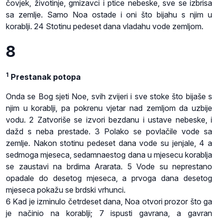
čovjek, životinje, gmizavci i ptice nebeske, sve se izbrisa
sa zemlje. Samo Noa ostade i oni što bijahu s njim u
korablji. 24 Stotinu pedeset dana vladahu vode zemljom.
8
1
Prestanak potopa
Onda se Bog sjeti Noe, svih zvijeri i sve stoke što bijaše s
njim u korablji, pa pokrenu vjetar nad zemljom da uzbije
vodu. 2 Zatvoriše se izvori bezdanu i ustave nebeske, i
dažd s neba prestade. 3 Polako se povlačile vode sa
zemlje. Nakon stotinu pedeset dana vode su jenjale, 4 a
sedmoga mjeseca, sedamnaestog dana u mjesecu korablja
se zaustavi na brdima Ararata. 5 Vode su neprestano
opadale do desetog mjeseca, a prvoga dana desetog
mjeseca pokažu se brdski vrhunci.
6 Kad je izminulo četrdeset dana, Noa otvori prozor što ga
je načinio na korablji; 7 ispusti gavrana, a gavran