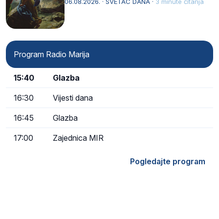
06.08.2026. · SVETAC DANA ·
3 minute čitanja
Program Radio Marija
15:40
Glazba
16:30
Vijesti dana
16:45
Glazba
17:00
Zajednica MIR
Pogledajte program