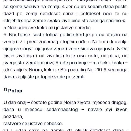
se sjeme sačuva na zemlji. 4 Jer ću do sedam dana pustiti
dažd po zemlji četrdeset dana i četrdeset noći te ću
istrijebiti s lica zemlje svako živo biće što sam ga načinio.«
5 Noa učini sve kako mu je Jahve naredio.
6 Noi bijaše šest stotina godina kad je potop došao na
zemlju. 7 I pred vodama potopnim uđu s Noom u korablju
njegovi sinovi, njegova žena i žene sinova njegovih. 8 Od
čistih životinja i od životinja koje nisu čiste, od ptica, od
svega što zemljom puzi, 9 uđe po dvoje – mužjak i ženka –
u korablju s Noom, kako je Bog naredio Noi. 10 A sedmoga
dana zapljušte potopne vode po zemlji.
11
Potop
U dan onaj – šestote godine Noina života, mjeseca drugog,
dana u mjesecu sedamnaestog – navale svi izvori
bezdana,
rastvore se ustave nebeske.
12 I udari dažd na zemlju da pljušti četrdeset dana i