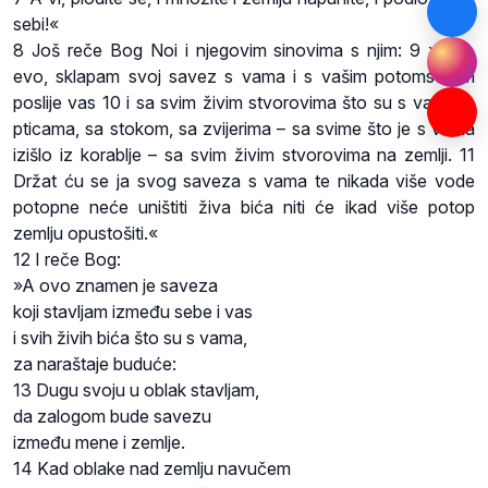
sebi!«
8 Još reče Bog Noi i njegovim sinovima s njim: 9 »A ja,
evo, sklapam svoj savez s vama i s vašim potomstvom
poslije vas 10 i sa svim živim stvorovima što su s vama: s
pticama, sa stokom, sa zvijerima – sa svime što je s vama
izišlo iz korablje – sa svim živim stvorovima na zemlji. 11
Držat ću se ja svog saveza s vama te nikada više vode
potopne neće uništiti živa bića niti će ikad više potop
zemlju opustošiti.«
12 I reče Bog:
»A ovo znamen je saveza
koji stavljam između sebe i vas
i svih živih bića što su s vama,
za naraštaje buduće:
13 Dugu svoju u oblak stavljam,
da zalogom bude savezu
između mene i zemlje.
14 Kad oblake nad zemlju navučem