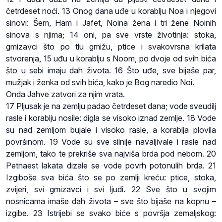
četrdeset noći. 13 Onog dana uđe u korablju Noa i njegovi
sinovi: Šem, Ham i Jafet, Noina žena i tri žene Noinih
sinova s njima; 14 oni, pa sve vrste životinja: stoka,
gmizavci što po tlu gmižu, ptice i svakovrsna krilata
stvorenja, 15 uđu u korablju s Noom, po dvoje od svih bića
što u sebi imaju dah života. 16 Što uđe, sve bijaše par,
mužjak i ženka od svih bića, kako je Bog naredio Noi.
Onda Jahve zatvori za njim vrata.
17 Pljusak je na zemlju padao četrdeset dana; vode sveudilj
rasle i korablju nosile: digla se visoko iznad zemlje. 18 Vode
su nad zemljom bujale i visoko rasle, a korablja plovila
površinom. 19 Vode su sve silnije navaljivale i rasle nad
zemljom, tako te prekriše sva najviša brda pod nebom. 20
Petnaest lakata dizale se vode povrh potonulih brda. 21
Izgiboše sva bića što se po zemlji kreću: ptice, stoka,
zvijeri, svi gmizavci i svi ljudi. 22 Sve što u svojim
nosnicama imaše dah života – sve što bijaše na kopnu –
izgibe. 23 Istrijebi se svako biće s površja zemaljskog: