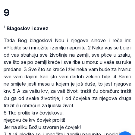
9
1
Blagoslov i savez
Tada Bog blagoslovi Nou i njegove sinove i reče im:
»Plodite se i množite i zemlju napunite. 2 Neka vas se boje i
od vas strahuju sve životinje na zemlji, sve ptice u zraku,
sve što se po zemlji kreće i sve ribe u moru: u vaše su ruke
predane. 3 Sve što se kreće i živi neka vam bude za hranu:
sve vam dajem, kao što vam dadoh zeleno bilje. 4 Samo
ne smijete jesti mesa u kojem je još duša, to jest njegova
krv. 5 A za vašu krv, za vaš život, tražit ću obračun: tražit
ću ga od svake životinje; i od čovjeka za njegova druga
tražit ću obračun za ljudski život.
6 Tko prolije krv čovjekovu,
njegovu će krv čovjek proliti!
Jer na sliku Božju stvoren je čovjek!
7 A vi, plodite se, i množite i zemlju napunite, i podložite je