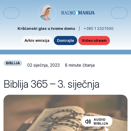
Skip to content
Skip to footer
Menu
Kršćanski glas u tvome domu
|
+385 1 2327000
Arhiv emisija
Donirajte
Video stream
BIBLIJA
02 siječnja, 2023
8 minute čitanja
Biblija 365 – 3. siječnja