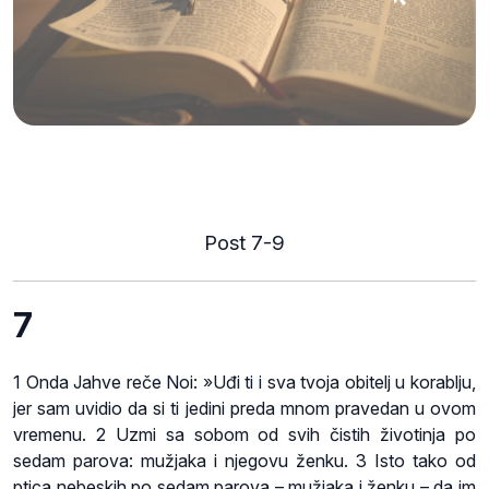
Post 7-9
7
1 Onda Jahve reče Noi: »Uđi ti i sva tvoja obitelj u korablju,
jer sam uvidio da si ti jedini preda mnom pravedan u ovom
vremenu. 2 Uzmi sa sobom od svih čistih životinja po
sedam parova: mužjaka i njegovu ženku. 3 Isto tako od
ptica nebeskih po sedam parova – mužjaka i ženku – da im