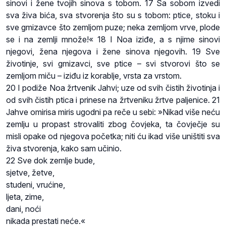
sinovi i žene tvojih sinova s tobom. 17 Sa sobom izvedi
sva živa bića, sva stvorenja što su s tobom: ptice, stoku i
sve gmizavce što zemljom puze; neka zemljom vrve, plode
se i na zemlji množe!« 18 I Noa iziđe, a s njime sinovi
njegovi, žena njegova i žene sinova njegovih. 19 Sve
životinje, svi gmizavci, sve ptice – svi stvorovi što se
zemljom miču – iziđu iz korablje, vrsta za vrstom.
20 I podiže Noa žrtvenik Jahvi; uze od svih čistih životinja i
od svih čistih ptica i prinese na žrtveniku žrtve paljenice. 21
Jahve omirisa miris ugodni pa reče u sebi: »Nikad više neću
zemlju u propast strovaliti zbog čovjeka, ta čovječje su
misli opake od njegova početka; niti ću ikad više uništiti sva
živa stvorenja, kako sam učinio.
22 Sve dok zemlje bude,
sjetve, žetve,
studeni, vrućine,
ljeta, zime,
dani, noći
nikada prestati neće.«