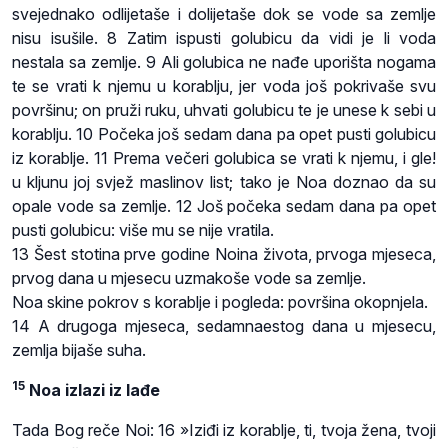
svejednako odlijetaše i dolijetaše dok se vode sa zemlje
nisu isušile. 8 Zatim ispusti golubicu da vidi je li voda
nestala sa zemlje. 9 Ali golubica ne nađe uporišta nogama
te se vrati k njemu u korablju, jer voda još pokrivaše svu
površinu; on pruži ruku, uhvati golubicu te je unese k sebi u
korablju. 10 Počeka još sedam dana pa opet pusti golubicu
iz korablje. 11 Prema večeri golubica se vrati k njemu, i gle!
u kljunu joj svjež maslinov list; tako je Noa doznao da su
opale vode sa zemlje. 12 Još počeka sedam dana pa opet
pusti golubicu: više mu se nije vratila.
13 Šest stotina prve godine Noina života, prvoga mjeseca,
prvog dana u mjesecu uzmakoše vode sa zemlje.
Noa skine pokrov s korablje i pogleda: površina okopnjela.
14 A drugoga mjeseca, sedamnaestog dana u mjesecu,
zemlja bijaše suha.
15
Noa izlazi iz lađe
Tada Bog reče Noi: 16 »Iziđi iz korablje, ti, tvoja žena, tvoji