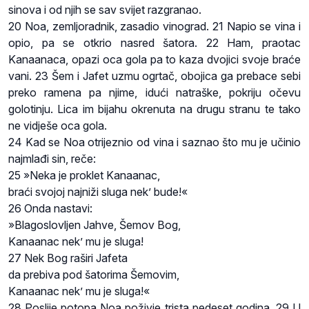
sinova i od njih se sav svijet razgranao.
20 Noa, zemljoradnik, zasadio vinograd. 21 Napio se vina i
opio, pa se otkrio nasred šatora. 22 Ham, praotac
Kanaanaca, opazi oca gola pa to kaza dvojici svoje braće
vani. 23 Šem i Jafet uzmu ogrtač, obojica ga prebace sebi
preko ramena pa njime, idući natraške, pokriju očevu
golotinju. Lica im bijahu okrenuta na drugu stranu te tako
ne vidješe oca gola.
24 Kad se Noa otrijeznio od vina i saznao što mu je učinio
najmlađi sin, reče:
25 »Neka je proklet Kanaanac,
braći svojoj najniži sluga nek’ bude!«
26 Onda nastavi:
»Blagoslovljen Jahve, Šemov Bog,
Kanaanac nek’ mu je sluga!
27 Nek Bog raširi Jafeta
da prebiva pod šatorima Šemovim,
Kanaanac nek’ mu je sluga!«
28 Poslije potopa Noa poživje trista pedeset godina. 29 U