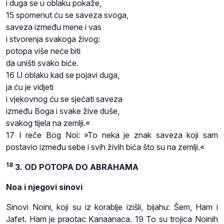
i duga se u oblaku pokaže,
15 spomenut ću se saveza svoga,
saveza između mene i vas
i stvorenja svakoga živog:
potopa više neće biti
da uništi svako biće.
16 U oblaku kad se pojavi duga,
ja ću je vidjeti
i vjekovnog ću se sjećati saveza
između Boga i svake žive duše,
svakog tijela na zemlji.«
17 I reče Bog Noi: »To neka je znak saveza koji sam
postavio između sebe i svih živih bića što su na zemlji.«
18
3. OD POTOPA DO ABRAHAMA
Noa i njegovi sinovi
Sinovi Noini, koji su iz korablje izišli, bijahu: Šem, Ham i
Jafet. Ham je praotac Kanaanaca. 19 To su trojica Noinih