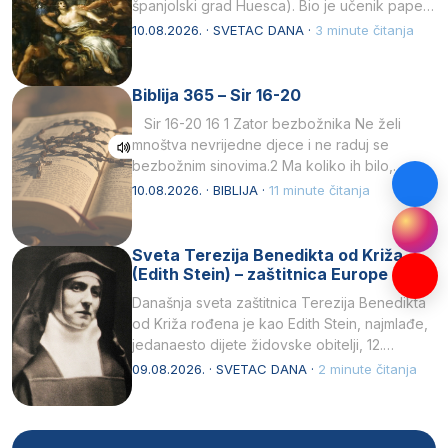
španjolski grad Huesca). Bio je učenik pape…
10.08.2026. · SVETAC DANA ·
3 minute čitanja
Biblija 365 – Sir 16-20
Sir 16-20 16 1 Zator bezbožnika Ne želi
mnoštva nevrijedne djece i ne raduj se
bezbožnim sinovima.2 Ma koliko ih bilo,…
10.08.2026. · BIBLIJA ·
11 minute čitanja
Sveta Terezija Benedikta od Križa
(Edith Stein) – zaštitnica Europe
Današnja sveta zaštitnica Terezija Benedikta
od Križa rođena je kao Edith Stein, najmlađe,
jedanaesto dijete židovske obitelji, 12.
listopada 1891, u Wrocławu…
09.08.2026. · SVETAC DANA ·
2 minute čitanja