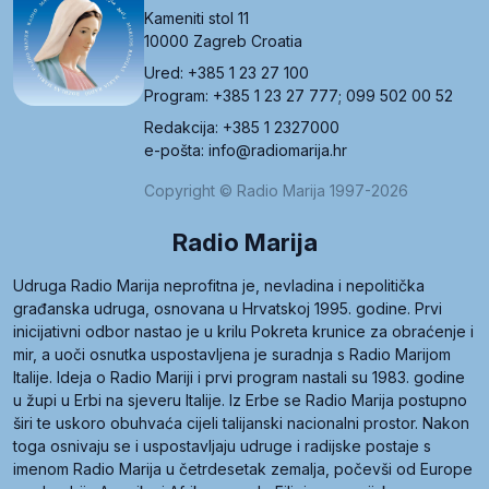
Kameniti stol 11
10000 Zagreb Croatia
Ured: +385 1 23 27 100
Program: +385 1 23 27 777; 099 502 00 52
Redakcija: +385 1 2327000
e-pošta: info@radiomarija.hr
Copyright © Radio Marija 1997-2026
Radio Marija
Udruga Radio Marija neprofitna je, nevladina i nepolitička
građanska udruga, osnovana u Hrvatskoj 1995. godine. Prvi
inicijativni odbor nastao je u krilu Pokreta krunice za obraćenje i
mir, a uoči osnutka uspostavljena je suradnja s Radio Marijom
Italije. Ideja o Radio Mariji i prvi program nastali su 1983. godine
u župi u Erbi na sjeveru Italije. Iz Erbe se Radio Marija postupno
širi te uskoro obuhvaća cijeli talijanski nacionalni prostor. Nakon
toga osnivaju se i uspostavljaju udruge i radijske postaje s
imenom Radio Marija u četrdesetak zemalja, počevši od Europe