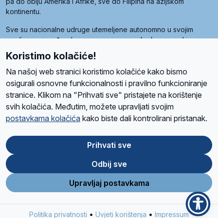
pa do obiju Amerika i Afrike, sve do Filipina na azijskom
kontinentu.
Sve su nacionalne udruge utemeljene autonomno u svojim
zemljama, a međusobna su povezane preko krovne udruge
pod nazivom Svjetska obitelj Radio Marije (World Family of
Koristimo kolačiće!
Radio Maria). Svjetsku obitelj utemeljilo je sedam članica, među
kojima je i hrvatska Udruga Radio Marija.
Na našoj web stranici koristimo kolačiće kako bismo
osigurali osnovne funkcionalnosti i pravilno funkcioniranje
stranice. Klikom na "Prihvati sve" pristajete na korištenje
svih kolačića. Međutim, možete upravljati svojim
O nama
Radio
Program
Volonteri
Prijatelji
Kontakt
Pravila privatnosti
postavkama kolačića
kako biste dali kontrolirani pristanak.
Kolačići
Uvjeti korištenja
Ova stranica je zaštićena Google reCAPTCHA sustavom
Prihvati sve
Odbij sve
App
Google
Store
Play
Upravljaj postavkama
Design and development
SIK
&
C-Tel
•
•
Politika privatnosti
Uvjeti korištenja
Impressum