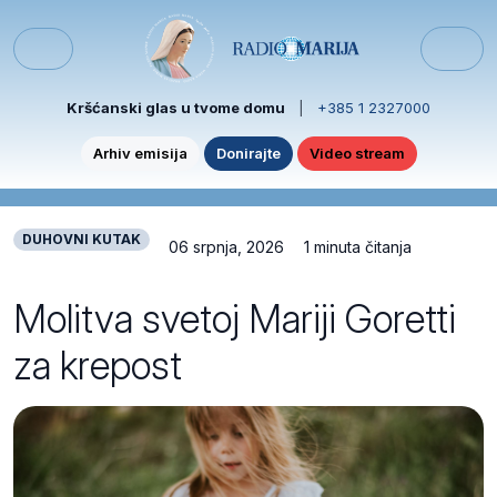
Skip to content
Skip to footer
Menu
Kršćanski glas u tvome domu
|
+385 1 2327000
Arhiv emisija
Donirajte
Video stream
DUHOVNI KUTAK
06 srpnja, 2026
1 minuta čitanja
Molitva svetoj Mariji Goretti
za krepost