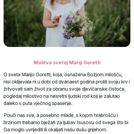
Molitva svetoj Mariji Goretti
O sveta Marijo Goretti, koja, osnažena Božjom milošću,
nisi oklijevala ni u dobi od dvanaest godina proliti svoju krv i
žrtvovati sam život za obranu svoje djevičanske čistoće,
pogledaj milostivo na nesretni ljudski rod koji je zalutao
daleko s puta vječnog spasenje.
Pouči nas sve, a posebno mlade, s kojom hrabrošću i
brzinom trebamo bježati za ljubav Isusovu od svega što bi
Ga moglo uvrijediti ili okaljati našu dušu grijehom.