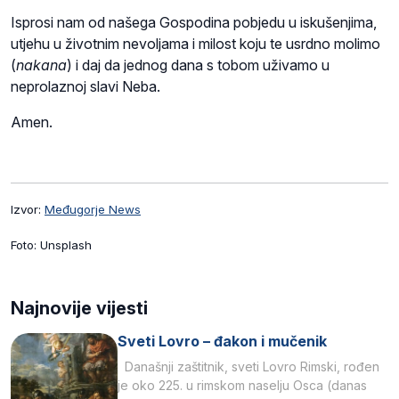
Isprosi nam od našega Gospodina pobjedu u iskušenjima,
utjehu u životnim nevoljama i milost koju te usrdno molimo
(
nakana
) i daj da jednog dana s tobom uživamo u
neprolaznoj slavi Neba.
Amen.
Izvor:
Međugorje News
Foto: Unsplash
Najnovije vijesti
Sveti Lovro – đakon i mučenik
Današnji zaštitnik, sveti Lovro Rimski, rođen
je oko 225. u rimskom naselju Osca (danas