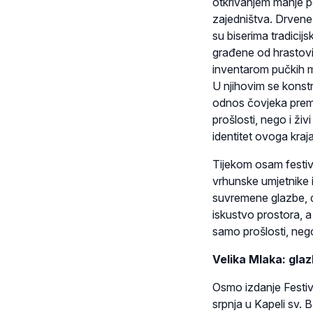
otkrivanjem manje po
zajedništva. Drvene
su biserima tradicij
građene od hrastovi
inventarom pučkih ma
U njihovim se konstr
odnos čovjeka prema
prošlosti, nego i živ
identitet ovoga kraja
Tijekom osam festiva
vrhunske umjetnike i
suvremene glazbe, 
iskustvo prostora, a 
samo prošlosti, nego 
Velika Mlaka: gla
Osmo izdanje Festiv
srpnja u Kapeli sv. 