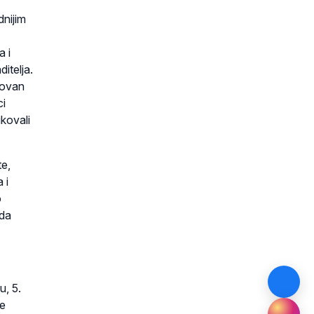
dnijim
a i
itelja.
kovan
ci
ikovali
te,
 i
o
ada
u, 5.
ne