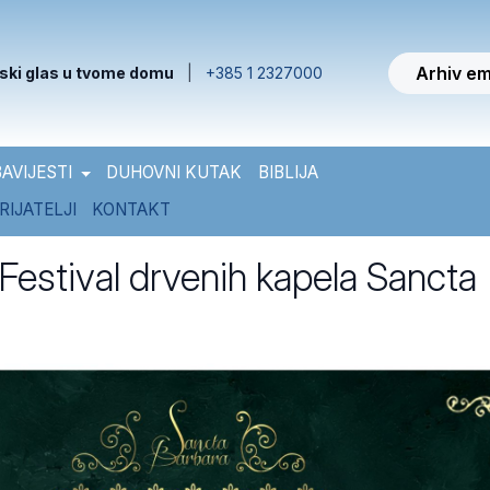
Arhiv em
ski glas u tvome domu
|
+385 1 2327000
AVIJESTI
DUHOVNI KUTAK
BIBLIJA
RIJATELJI
KONTAKT
. Festival drvenih kapela Sancta