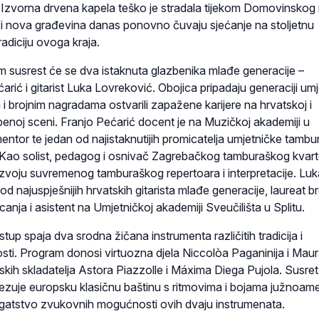
zvorna drvena kapela teško je stradala tijekom Domovinskog 
ri i nova građevina danas ponovno čuvaju sjećanje na stoljetnu
radiciju ovoga kraja.
susrest će se dva istaknuta glazbenika mlađe generacije –
rić i gitarist Luka Lovreković. Obojica pripadaju generaciji umj
 i brojnim nagradama ostvarili zapažene karijere na hrvatskoj i
noj sceni. Franjo Pećarić docent je na Muzičkoj akademiji u
entor te jedan od najistaknutijih promicatelja umjetničke tambu
 Kao solist, pedagog i osnivač Zagrebačkog tamburaškog kvart
razvoju suvremenog tamburaškog repertoara i interpretacije. Luk
od najuspješnijih hrvatskih gitarista mlađe generacije, laureat br
nja i asistent na Umjetničkoj akademiji Sveučilišta u Splitu.
tup spaja dva srodna žičana instrumenta različitih tradicija i
i. Program donosi virtuozna djela Niccolòa Paganinija i Mau
inskih skladatelja Astora Piazzolle i Máxima Diega Pujola. Susret
vezuje europsku klasičnu baštinu s ritmovima i bojama južnoam
ogatstvo zvukovnih mogućnosti ovih dvaju instrumenata.