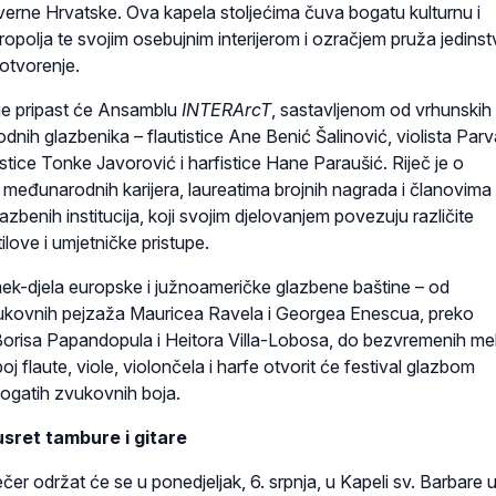
everne Hrvatske. Ova kapela stoljećima čuva bogatu kulturnu i
opolja te svojim osebujnim interijerom i ozračjem pruža jedins
 otvorenje.
je pripast će Ansamblu
INTERArcT
, sastavljenom od vrhunskih
dnih glazbenika – flautistice Ane Benić Šalinović, violista Par
stice Tonke Javorović i harfistice Hane Paraušić. Riječ je o
 međunarodnih karijera, laureatima brojnih nagrada i članovima
azbenih institucija, koji svojim djelovanjem povezuju različite
tilove i umjetničke pristupe.
k-djela europske i južnoameričke glazbene baštine – od
vukovnih pejzaža Mauricea Ravela i Georgea Enescua, preko
 Borisa Papandopula i Heitora Villa-Lobosa, do bezvremenih mel
j flaute, viole, violončela i harfe otvorit će festival glazbom
 bogatih zvukovnih boja.
usret tambure i gitare
čer održat će se u ponedjeljak, 6. srpnja, u Kapeli sv. Barbare 