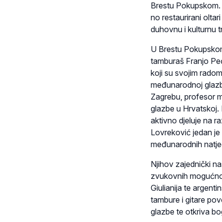
Brestu Pokupskom. I
no restaurirani olta
duhovnu i kulturnu t
U Brestu Pokupskom 
tamburaš Franjo Peća
koji su svojim radom
međunarodnoj glazbe
Zagrebu, profesor m
glazbe u Hrvatskoj.
aktivno djeluje na 
Lovreković jedan je 
međunarodnih natjeca
Njihov zajednički nas
zvukovnih mogućnost
Giulianija te argent
tambure i gitare po
glazbe te otkriva b