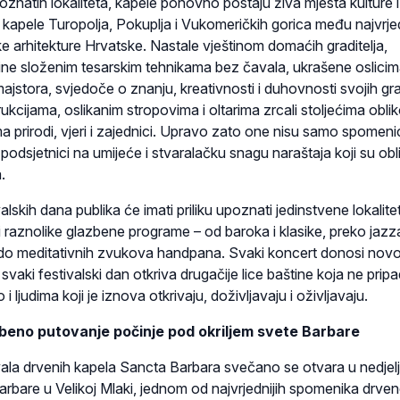
znatih lokaliteta, kapele ponovno postaju živa mjesta kulture i
 kapele Turopolja, Pokuplja i Vukomeričkih gorica među najvrje
ske arhitekture Hrvatske. Nastale vještinom domaćih graditelja,
ne složenim tesarskim tehnikama bez čavala, ukrašene oslicim
jstora, svjedoče o znanju, kreativnosti i duhovnosti svojih grad
ukcijama, oslikanim stropovima i oltarima zrcali stoljećima obli
 prirodi, vjeri i zajednici. Upravo zato one nisu samo spomeni
i podsjetnici na umijeće i stvaralačku snagu naraštaja koji su obl
.
lskih dana publika će imati priliku upoznati jedinstvene lokalite
 raznolike glazbene programe – od baroka i klasike, preko jazza
do meditativnih zvukova handpana. Svaki koncert donosi nov
svaki festivalski dan otkriva drugačije lice baštine koja ne prip
i ljudima koji je iznova otkrivaju, doživljavaju i oživljavaju.
zbeno putovanje počinje pod okriljem svete Barbare
ala drvenih kapela Sancta Barbara svečano se otvara u nedjelj
Barbare u Velikoj Mlaki, jednom od najvrjednijih spomenika drve