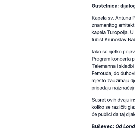
Gustelnica: dijalog
Kapela sv. Antuna 
znamenitog arhitekta
kapela Turopolja. U u
tubist Krunoslav Ba
Iako se rijetko pojav
Program koncerta pov
Telemanna i skladbi
Ferrouda, do duhovit
mjesto zauzimaju dje
pripadaju najznačajn
Susret ovih dvaju i
koliko se različiti 
će publici da taj dij
Buševec:
Od Lond