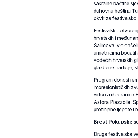
sakralne baštine sj
duhovnu baštinu Tur
okvir za festivalsko
Festivalsko otvoren
hrvatskih i međunaro
Salimova, violončeli
umjetnicima bogatih
vodećih hrvatskih gl
glazbene tradicije, s
Program donosi reme
impresionističkih z
virtuoznih stranica
Astora Piazzolle. Spo
profinjene ljepote i
Brest Pokupski: s
Druga festivalska ve