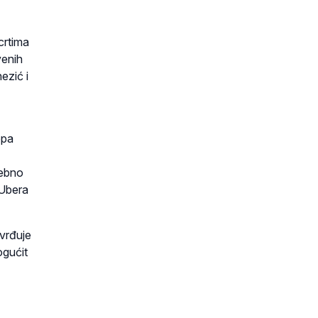
crtima
venih
ezić i
ppa
sebno
 Ubera
tvrđuje
ogućit