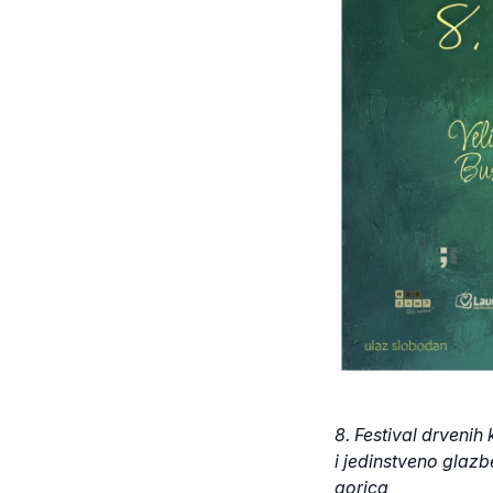
8. Festival drveni
i jedinstveno glaz
gorica