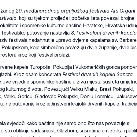
držanog
20. međunarodnog orguljaškog festivala
Ars Organi
estivala
, koji su tijekom proljeća i početka ljeta povezali brojne
lokalitete i spomenike kulturne baštine Hrvatske, Hrvatska udr
e festivalsko putovanje nastavlja
8. Festivalom drvenih kapela
aziv festivala nadahnut je upravo dvjema kapelama sv. Barbare
tu Pokupskom, koje simbolično povezuju dvije županije, dvije bisk
ostora kroz koji festival prolazi.
 drvene kapele Turopolja, Pokuplja i Vukomeričkih gorica ponov
a glazbi. Kroz osam koncerata
Festival drvenih kapela Sancta
e ove vrijedne spomenike baštine u živa mjesta susreta umjetno
og kulturnog života. Povezujući Veliku Mlaku, Brest Pokupski,
, Veliku Goricu, Gladovec Pokupski, Donju Lomnicu i Jakušev
ku na putovanje kroz jedinstveni krajolik drvenih kapela, tradicije
pela svjedoči kako baština nije samo ono što nas povezuje s
o što oblikuje sadašnjost. Glazbom, susretima umjetnika i publi