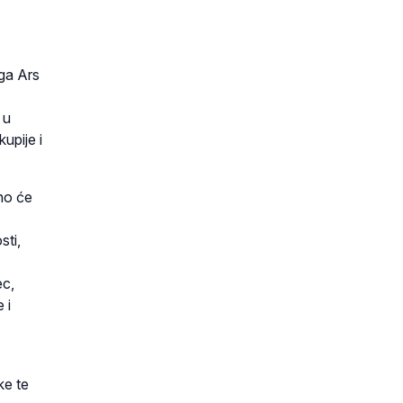
uga Ars
 u
upije i
no će
sti,
ec,
 i
ke te