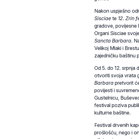
Nakon uspješno o
Sisciae
te
12. Zrin f
gradove, povijesne 
Organi Sisciae svoj
Sancta Barbara
. N
Velikoj Mlaki i Bres
zajedničku baštinu pr
Od 5. do 12. srpnja
otvoriti svoja vrat
Barbara
pretvorit ć
povijesti i suvremen
Gustelnicu, Buševec
festival poziva publi
kulturne baštine.
Festival drvenih ka
prošlošću, nego i on