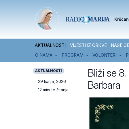
Skip to content
Skip to footer
Kršćan
AKTUALNOSTI
VIJESTI IZ CRKVE
NAŠE OB
O NAMA
PROGRAM
VOLONTERI
P
Bliži se 8
AKTUALNOSTI
Barbara
29 lipnja, 2026
12 minute čitanja