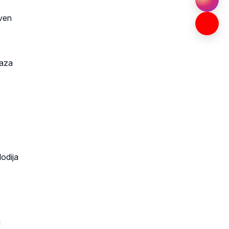
tven
vaza
odija
u