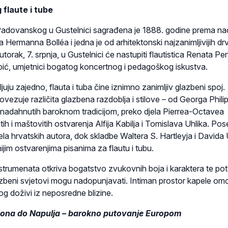
 flaute i tube
Padovanskog u Gustelnici sagrađena je 1888. godine prema na
 Hermanna Bolléa i jedna je od arhitektonski najzanimljivijih dr
torak, 7. srpnja, u Gustelnici će nastupiti flautistica Renata Pen
bić, umjetnici bogatog koncertnog i pedagoškog iskustva.
ljuju zajedno, flauta i tuba čine iznimno zanimljiv glazbeni spoj.
ezuje različita glazbena razdoblja i stilove – od Georga Phili
 nadahnutih baroknom tradicijom, preko djela Pierrea-Octavea
ih i maštovitih ostvarenja Alfija Kabilja i Tomislava Uhlika. Po
la hrvatskih autora, dok skladbe Waltera S. Hartleyja i Davida
ijim ostvarenjima pisanima za flautu i tubu.
nstrumenata otkriva bogatstvo zvukovnih boja i karaktera te po
glazbeni svjetovi mogu nadopunjavati. Intiman prostor kapele om
alog doživi iz neposredne blizine.
ona do Napulja – barokno putovanje Europom