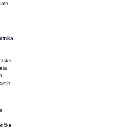
rata,
etnika
raške
eta
a
ojnih
ra
eričke