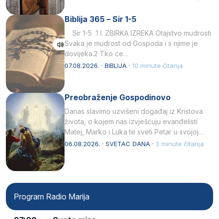
Biblija 365 – Sir 1-5
Sir 1-5 1 I. ZBIRKA IZREKA Otajstvo mudrosti
Svaka je mudrost od Gospoda i s njime je
dovijeka.2 Tko će…
07.08.2026. · BIBLIJA ·
10 minute čitanja
Preobraženje Gospodinovo
Danas slavimo uzvišeni događaj iz Kristova
života, o kojem nas izvješćuju evanđelisti
Matej, Marko i Luka te sveti Petar u svojoj
drugoj…
06.08.2026. · SVETAC DANA ·
3 minute čitanja
Program Radio Marija