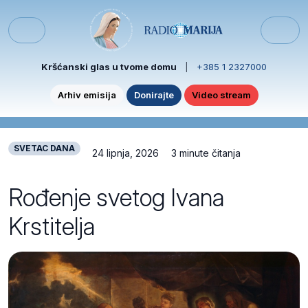
Skip to content
Skip to footer
Menu
Kršćanski glas u tvome domu
|
+385 1 2327000
Arhiv emisija
Donirajte
Video stream
SVETAC DANA
24 lipnja, 2026
3 minute čitanja
Rođenje svetog Ivana
Krstitelja