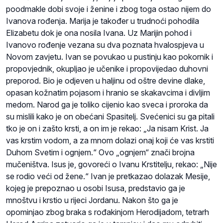
poodmakle dobi svoje i ženine i zbog toga ostao nijem do
Ivanova rođenja. Marija je također u trudnoći pohodila
Elizabetu dok je ona nosila Ivana. Uz Marijin pohod i
Ivanovo rođenje vezana su dva poznata hvalospjeva u
Novom zavjetu. Ivan se povukao u pustinju kao pokornik i
propovjednik, okupljao je učenike i propovijedao duhovni
preporod. Bio je odjeven u haljinu od oštre devine dlake,
opasan kožnatim pojasom i hranio se skakavcima i divljim
medom. Narod ga je toliko cijenio kao sveca i proroka da
su mislili kako je on obećani Spasitelj. Svećenici su ga pitali
tko je on i zašto krsti, a on im je rekao: „Ja nisam Krist. Ja
vas krstim vodom, a za mnom dolazi onaj koji će vas krstiti
Duhom Svetim i ognjem.“ Ovo „ognjem“ znači brojna
mučeništva. Isus je, govoreći o Ivanu Krstitelju, rekao: „Nije
se rodio veći od žene.“ Ivan je pretkazao dolazak Mesije,
kojeg je prepoznao u osobi Isusa, predstavio ga je
mnoštvu i krstio u rijeci Jordanu. Nakon što ga je
opominjao zbog braka s rođakinjom Herodijadom, tetrarh