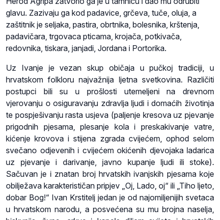
Herod Agripa zatvorio ga je u tamnicu i dao mu odrubiti
glavu. Zazivaju ga kod padavice, grčeva, tuče, oluja, a
zaštitnik je seljaka, pastira, obrtnika, bolesnika, krštenja,
padavičara, trgovaca pticama, krojača, potkivača,
redovnika, tiskara, janjadi, Jordana i Portorika.
Uz Ivanje je vezan skup običaja u pučkoj tradiciji, u
hrvatskom folkloru najvažnija ljetna svetkovina. Različiti
postupci bili su u prošlosti utemeljeni na drevnom
vjerovanju o osiguravanju zdravlja ljudi i domaćih životinja
te pospješivanju rasta usjeva (paljenje kresova uz pjevanje
prigodnih pjesama, plesanje kola i preskakivanje vatre,
kićenje krovova i stijena zgrada cvijećem, ophod selom
svečano odjevenih i cvijećem okićenih djevojaka ladarica
uz pjevanje i darivanje, javno kupanje ljudi ili stoke).
Sačuvan je i znatan broj hrvatskih ivanjskih pjesama koje
obilježava karakterističan pripjev „Oj, Lado, oj“ ili „Tiho ljeto,
dobar Bog!“ Ivan Krstitelj jedan je od najomiljenijih svetaca
u hrvatskom narodu, a posvećena su mu brojna naselja,