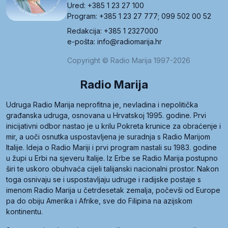
Ured: +385 1 23 27 100
Program: +385 1 23 27 777; 099 502 00 52
Redakcija: +385 1 2327000
e-pošta: info@radiomarija.hr
Copyright © Radio Marija 1997-2026
Radio Marija
Udruga Radio Marija neprofitna je, nevladina i nepolitička
građanska udruga, osnovana u Hrvatskoj 1995. godine. Prvi
inicijativni odbor nastao je u krilu Pokreta krunice za obraćenje i
mir, a uoči osnutka uspostavljena je suradnja s Radio Marijom
Italije. Ideja o Radio Mariji i prvi program nastali su 1983. godine
u župi u Erbi na sjeveru Italije. Iz Erbe se Radio Marija postupno
širi te uskoro obuhvaća cijeli talijanski nacionalni prostor. Nakon
toga osnivaju se i uspostavljaju udruge i radijske postaje s
imenom Radio Marija u četrdesetak zemalja, počevši od Europe
pa do obiju Amerika i Afrike, sve do Filipina na azijskom
kontinentu.