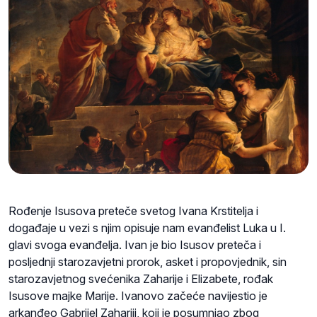
Rođenje Isusova preteče svetog Ivana Krstitelja i
događaje u vezi s njim opisuje nam evanđelist Luka u I.
glavi svoga evanđelja. Ivan je bio Isusov preteča i
posljednji starozavjetni prorok, asket i propovjednik, sin
starozavjetnog svećenika Zaharije i Elizabete, rođak
Isusove majke Marije. Ivanovo začeće navijestio je
arkanđeo Gabrijel Zahariji, koji je posumnjao zbog