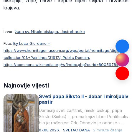
biskupije, župe, crkve i kapele diljem svijeta i hrvatskih
krajeva.
Izvor:
župa sv. Nikole biskupa, Jastrebarsko
Foto:
By Luca Giordano –
https://www.hermitagemuseum.org/wps/portal/hermitage/digital-
collection/01.+Paintings/31917/, Public Domain,
https://commons.wikimedia.org/w/index.php?curid=89059784
Najnovije vijesti
Sveti papa Siksto II – dobar i miroljubiv
pastir
Današnji sveti zaštitnik, rimski biskup, papa
Siksto (Sixtus) II, prema knjizi Liber Pontificalis
bio je rođenjem Grk. Obnovio je odnose s
afričkim…
07.08.2026. · SVETAC DANA ·
2 minute čitanja