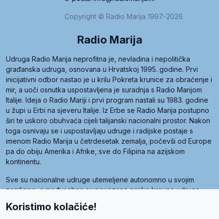
Copyright © Radio Marija 1997-2026
Radio Marija
Udruga Radio Marija neprofitna je, nevladina i nepolitička
građanska udruga, osnovana u Hrvatskoj 1995. godine. Prvi
inicijativni odbor nastao je u krilu Pokreta krunice za obraćenje i
mir, a uoči osnutka uspostavljena je suradnja s Radio Marijom
Italije. Ideja o Radio Mariji i prvi program nastali su 1983. godine
u župi u Erbi na sjeveru Italije. Iz Erbe se Radio Marija postupno
širi te uskoro obuhvaća cijeli talijanski nacionalni prostor. Nakon
toga osnivaju se i uspostavljaju udruge i radijske postaje s
imenom Radio Marija u četrdesetak zemalja, počevši od Europe
pa do obiju Amerika i Afrike, sve do Filipina na azijskom
kontinentu.
Sve su nacionalne udruge utemeljene autonomno u svojim
zemljama, a međusobna su povezane preko krovne udruge
pod nazivom Svjetska obitelj Radio Marije (World Family of
Koristimo kolačiće!
Radio Maria). Svjetsku obitelj utemeljilo je sedam članica, među