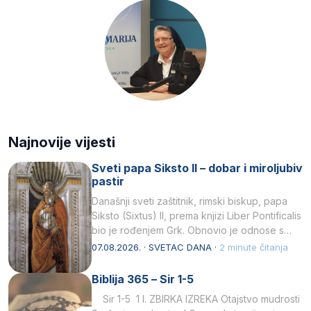
Najnovije vijesti
Sveti papa Siksto II – dobar i miroljubiv
pastir
Današnji sveti zaštitnik, rimski biskup, papa
Siksto (Sixtus) II, prema knjizi Liber Pontificalis
bio je rođenjem Grk. Obnovio je odnose s
afričkim…
07.08.2026. · SVETAC DANA ·
2 minute čitanja
Biblija 365 – Sir 1-5
Sir 1-5 1 I. ZBIRKA IZREKA Otajstvo mudrosti