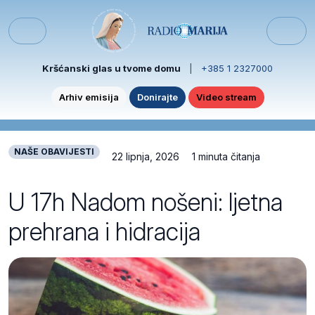
Skip to content
Skip to footer
Menu
Kršćanski glas u tvome domu
|
+385 1 2327000
Arhiv emisija
Donirajte
Video stream
NAŠE OBAVIJESTI
22 lipnja, 2026
1 minuta čitanja
U 17h Nadom nošeni: ljetna
prehrana i hidracija