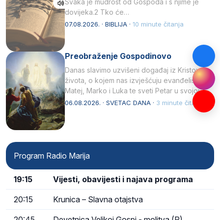
Svaka je mudrost od Gospoda i s njime je
dovijeka.2 Tko će…
07.08.2026. · BIBLIJA ·
10 minute čitanja
Preobraženje Gospodinovo
Danas slavimo uzvišeni događaj iz Kristova
života, o kojem nas izvješćuju evanđelisti
Matej, Marko i Luka te sveti Petar u svojoj
drugoj…
06.08.2026. · SVETAC DANA ·
3 minute čitanja
Program Radio Marija
19:15
Vijesti, obavijesti i najava programa
20:15
Krunica – Slavna otajstva
20:45
Devetnica Velikoj Gospi - molitva (R)