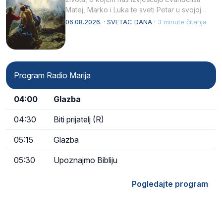
Matej, Marko i Luka te sveti Petar u svojoj
drugoj…
06.08.2026. · SVETAC DANA ·
3 minute čitanja
Program Radio Marija
04:00
Glazba
04:30
Biti prijatelj (R)
05:15
Glazba
05:30
Upoznajmo Bibliju
Pogledajte program