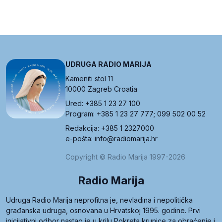
UDRUGA RADIO MARIJA
Kameniti stol 11
10000 Zagreb Croatia
Ured: +385 1 23 27 100
Program: +385 1 23 27 777; 099 502 00 52
Redakcija: +385 1 2327000
e-pošta: info@radiomarija.hr
Copyright © Radio Marija 1997-2026
Radio Marija
Udruga Radio Marija neprofitna je, nevladina i nepolitička
građanska udruga, osnovana u Hrvatskoj 1995. godine. Prvi
inicijativni odbor nastao je u krilu Pokreta krunice za obraćenje i