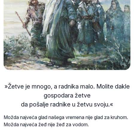
»Žetve je mnogo, a radnika malo. Molite dakle
gospodara žetve
da pošalje radnike u žetvu svoju.«
Možda najveća glad našega vremena nije glad za kruhom.
Možda najveća žeđ nije žeđ za vodom.