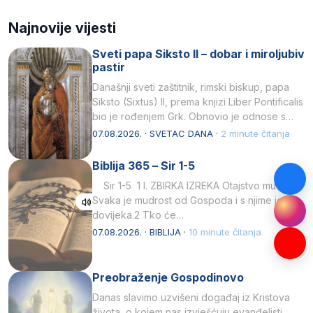
Najnovije vijesti
Sveti papa Siksto II – dobar i miroljubiv
pastir
Današnji sveti zaštitnik, rimski biskup, papa
Siksto (Sixtus) II, prema knjizi Liber Pontificalis
bio je rođenjem Grk. Obnovio je odnose s
afričkim…
07.08.2026. · SVETAC DANA ·
2 minute čitanja
Biblija 365 – Sir 1-5
Sir 1-5 1 I. ZBIRKA IZREKA Otajstvo mudrosti
Svaka je mudrost od Gospoda i s njime je
dovijeka.2 Tko će…
07.08.2026. · BIBLIJA ·
10 minute čitanja
Preobraženje Gospodinovo
Danas slavimo uzvišeni događaj iz Kristova
života, o kojem nas izvješćuju evanđelisti