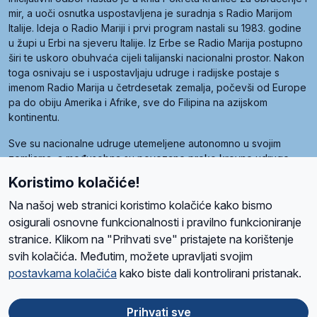
mir, a uoči osnutka uspostavljena je suradnja s Radio Marijom
Italije. Ideja o Radio Mariji i prvi program nastali su 1983. godine
u župi u Erbi na sjeveru Italije. Iz Erbe se Radio Marija postupno
širi te uskoro obuhvaća cijeli talijanski nacionalni prostor. Nakon
toga osnivaju se i uspostavljaju udruge i radijske postaje s
imenom Radio Marija u četrdesetak zemalja, počevši od Europe
pa do obiju Amerika i Afrike, sve do Filipina na azijskom
kontinentu.
Sve su nacionalne udruge utemeljene autonomno u svojim
zemljama, a međusobna su povezane preko krovne udruge
pod nazivom Svjetska obitelj Radio Marije (World Family of
Koristimo kolačiće!
Radio Maria). Svjetsku obitelj utemeljilo je sedam članica, među
kojima je i hrvatska Udruga Radio Marija.
Na našoj web stranici koristimo kolačiće kako bismo
osigurali osnovne funkcionalnosti i pravilno funkcioniranje
stranice. Klikom na "Prihvati sve" pristajete na korištenje
svih kolačića. Međutim, možete upravljati svojim
O nama
Radio
Program
Volonteri
Prijatelji
Kontakt
Pravila privatnosti
postavkama kolačića
kako biste dali kontrolirani pristanak.
Kolačići
Uvjeti korištenja
Ova stranica je zaštićena Google reCAPTCHA sustavom
Prihvati sve