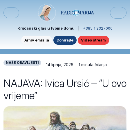
Skip to content
Skip to footer
Menu
Kršćanski glas u tvome domu
|
+385 1 2327000
Arhiv emisija
Donirajte
Video stream
NAŠE OBAVIJESTI
14 lipnja, 2026
1 minuta čitanja
NAJAVA: Ivica Ursić – “U ovo
vrijeme”