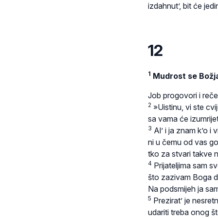
izdahnut’, bit će jed
12
1
Mudrost se Božja
Job progovori i reče
2
»Uistinu, vi ste cvi
sa vama će izumrijet
3
Al’ i ja znam k’o i vi
ni u čemu od vas go
tko za stvari takve 
4
Prijateljima sam sv
što zazivam Boga d
Na podsmijeh ja sa
5
Prezirat’ je nesretn
udariti treba onog š