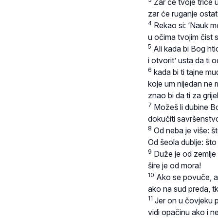
Zar će tvoje trice u
zar će ruganje osta
4
Rekao si: ‘Nauk mo
u očima tvojim čist s
5
Ali kada bi Bog hti
i otvorit’ usta da ti 
6
kada bi ti tajne mud
koje um nijedan ne 
znao bi da ti za grij
7
Možeš li dubine Bo
dokučiti savršenstv
8
Od neba je više: št
Od šeola dublje: što
9
Duže je od zemlje
šire je od mora!
10
Ako se povuče, ak
ako na sud preda, tk
11
Jer on u čovjeku pr
vidi opačinu ako i n