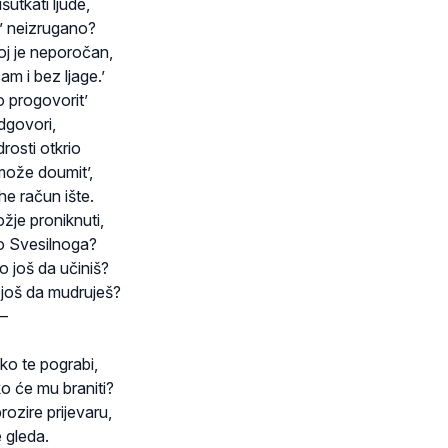
šutkati ljude,
t’ neizrugano?
j je neporočan,
am i bez ljage.’
o progovorit’
odgovori,
rosti otkrio
može doumit’,
ehe račun ište.
žje proniknuti,
o Svesilnoga?
o još da učiniš?
 još da mudruješ?
 –
o te pograbi,
o će mu braniti?
ozire prijevaru,
e gleda.