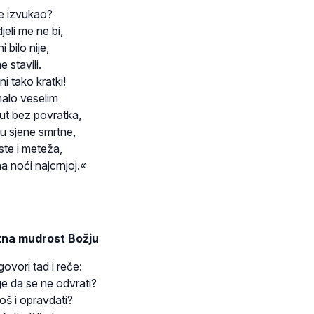
me izvukao?
jeli me ne bi,
 bilo nije,
e stavili.
i tako kratki!
malo veselim
ut bez povratka,
u sjene smrtne,
ste i meteža,
na noći najcrnjoj.«
zna mudrost Božju
ovori tad i reče:
ge da se ne odvrati?
još i opravdati?