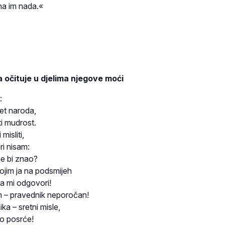
ina im nada.«
 očituje u djelima njegove moći
:
jet naroda,
i mudrost.
 misliti,
ri nisam:
ne bi znao?
ojim ja na podsmijeh
a mi odgovori!
m – pravednik neporočan!
ika – sretni misle,
to posrće!