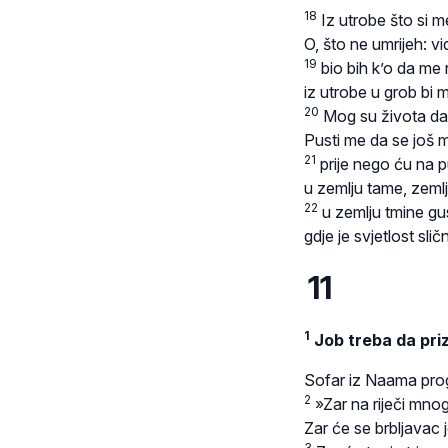
18
Iz utrobe što si 
O, što ne umrijeh: vid
19
bio bih k’o da me ni
iz utrobe u grob bi m
20
Mog su života dan
Pusti me da se još 
21
prije nego ću na p
u zemlju tame, zemlj
22
u zemlju tmine gu
gdje je svjetlost slič
11
1
Job treba da pri
Sofar iz Naama prog
2
»Zar na riječi mno
Zar će se brbljavac 
3