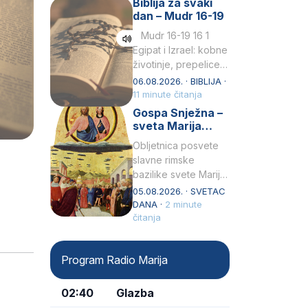
Biblija za svaki
Petar u svojoj
dan – Mudr 16-19
drugoj…
Mudr 16-19 16 1
Egipat i Izrael: kobne
životinje, prepelice
Zato bijahu
06.08.2026. · BIBLIJA ·
primjereno kažnjeni
11 minute čitanja
sličnim životinjamai
Gospa Snježna –
mučeni mnoštvom
sveta Marija
kukaca.2 A narod…
Velika, zaštitnica
Obljetnica posvete
rimske bazilike
slavne rimske
bazilike svete Marije
Velike (Santa Maria
05.08.2026. · SVETAC
Maggiore) u narodu
DANA ·
2 minute
se slavi kao Gospa
čitanja
Snježna. Ovaj naziv,
Sancta Maria…
Program Radio Marija
02:40
Glazba