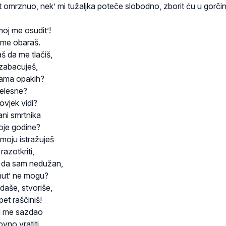
t omrznuo, nek’ mi tužaljka poteče slobodno, zborit ću u gorči
oj me osudit’!
 me obaraš.
š da me tlačiš,
 zabacuješ,
ama opakih?
jelesne?
čovjek vidi?
ani smrtnika
voje godine?
moju istražuješ
razotkriti,
 da sam nedužan,
knut’ ne mogu?
aše, stvoriše,
et raščiniš!
 si me sazdao
vno vratiti.