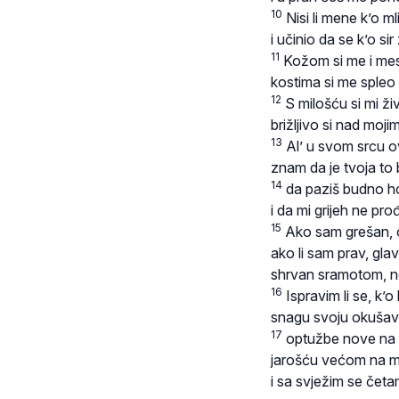
10
Nisi li mene k’o ml
i učinio da se k’o si
11
Kožom si me i me
kostima si me spleo 
12
S milošću si mi ži
brižljivo si nad moj
13
Al’ u svom srcu ov
znam da je tvoja to 
14
da paziš budno hoću
i da mi grijeh ne pr
15
Ako sam grešan, 
ako li sam prav, gla
shrvan sramotom, n
16
Ispravim li se, k’o
snagu svoju okušav
17
optužbe nove na 
jarošću većom na m
i sa svježim se čet