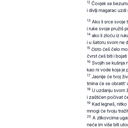
12
Čovjek se bezuma
i divlji magarac uzdi
13
Ako li srce svoje t
i ruke svoje pružiš 
14
ako li zloću iz ru
i u šatoru svom ne d
15
čisto ćeš čelo moć
čvrst ćeš biti i bojat
16
Svojih se kušnja n
kao ni vode koja je 
17
Jasnije će tvoj ži
tmina će se obratit’
18
U uzdanju svom ži
i zaštićen počivat ć
19
Kad legneš, nitko 
mnogi će tvoju traži
20
A zlikovcima ugas
neće im više biti uto