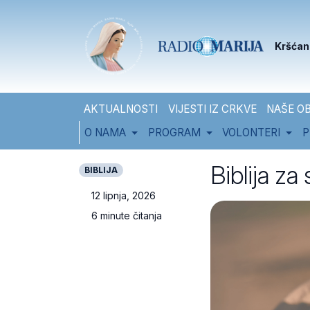
Skip to content
Skip to footer
Kršćan
AKTUALNOSTI
VIJESTI IZ CRKVE
NAŠE OB
O NAMA
PROGRAM
VOLONTERI
P
Biblija za
BIBLIJA
12 lipnja, 2026
6 minute čitanja