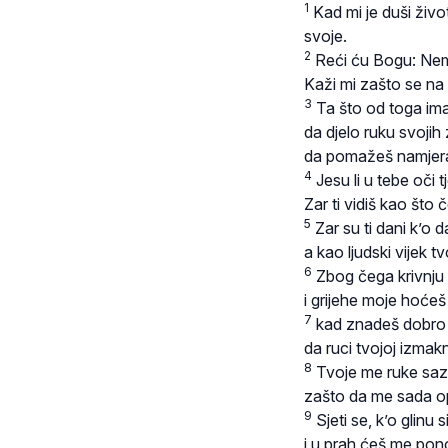
1
Kad mi je duši živo
svoje.
2
Reći ću Bogu: Nem
Kaži mi zašto se na
3
Ta što od toga ima
da djelo ruku svojih
da pomažeš namjer
4
Jesu li u tebe oči t
Zar ti vidiš kao što 
5
Zar su ti dani k’o d
a kao ljudski vijek t
6
Zbog čega krivnju 
i grijehe moje hoćeš 
7
kad znadeš dobro
da ruci tvojoj izma
8
Tvoje me ruke sazd
zašto da me sada op
9
Sjeti se, k’o glinu
i u prah ćeš me pono