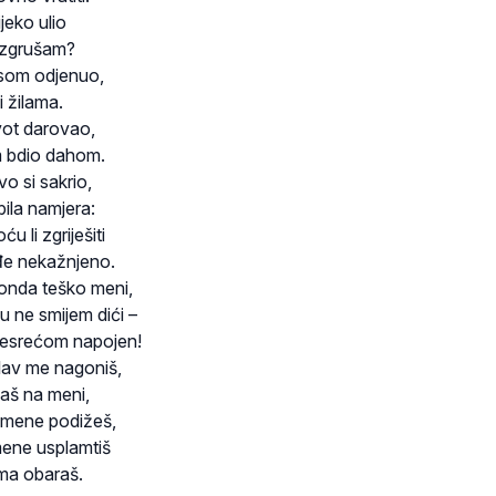
ijeko ulio
r zgrušam?
som odjenuo,
i žilama.
vot darovao,
im bdio dahom.
o si sakrio,
bila namjera:
 li zgriješiti
ođe nekažnjeno.
onda teško meni,
vu ne smijem dići –
esrećom napojen!
 lav me nagoniš,
aš na meni,
mene podižeš,
ene usplamtiš
ama obaraš.