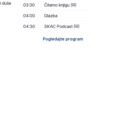
ni duše
03:30
Čitamo knjigu (R)
04:00
Glazba
04:30
SKAC Podcast (R)
Pogledajte program