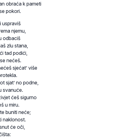
n obraća k pameti
 se pokori.
i uspraviš
prema njemu,
ku odbaciš
aš zlu stana,
i tad podići,
i se nećeš.
ećeš sjećat’ više
protekla.
vot sjat’ no podne,
 u svanuće.
vjet ćeš sigurno
eš u miru.
te buniti neće;
ti naklonost.
nut će oči,
čišta: