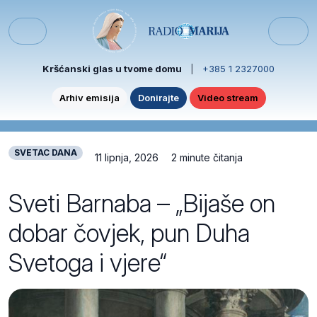
Skip to content
Skip to footer
Menu
Kršćanski glas u tvome domu
|
+385 1 2327000
Arhiv emisija
Donirajte
Video stream
SVETAC DANA
11 lipnja, 2026
2 minute čitanja
Sveti Barnaba – „Bijaše on
dobar čovjek, pun Duha
Svetoga i vjere“