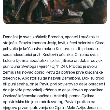
Današnji je sveti zaštitnik Barnaba, apostol i mučenik iz I.
stoljeća. Pravim imenom Josip, levit, učeni helenist s Cipra,
prihvatio je kršćanstvo nakon Kristove smrti i pripadao
sedamdesetorici prvih Kristovih učenika. O njemu sveti
Luka u Djelima apostolskim piše: „Bijaše on dobar čovjek,
pun Duha Svetoga i vjere“ (Dj 11,24). Prodao je svoju
zemlju i taj novac donio Petru za potrebe prve kršćanske
zajednice. Apostoli su ga nazvali Barnabom. Dok su drugi
bili puni straha, on je Pavlu prvi povjerovao da je obraćen i
da nije više progonitelj kršćana te ga je doveo apostolima.
Osnivač kršćanske općine u Antiohiji, prema Djelima
apostolskim bio je suradnik svetog Pavla i pratilac na
njegovu prvom putovanju do Cipra i Male Azije. Jedan je