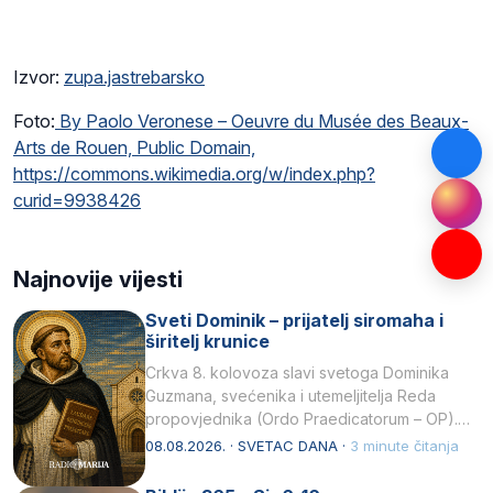
Izvor:
zupa.jastrebarsko
Foto:
By Paolo Veronese – Oeuvre du Musée des Beaux-
Arts de Rouen, Public Domain,
https://commons.wikimedia.org/w/index.php?
curid=9938426
Najnovije vijesti
Sveti Dominik – prijatelj siromaha i
širitelj krunice
Crkva 8. kolovoza slavi svetoga Dominika
Guzmana, svećenika i utemeljitelja Reda
propovjednika (Ordo Praedicatorum – OP).
Svojim životom, dubokom ljubavlju prema
08.08.2026. · SVETAC DANA ·
3 minute čitanja
Kristu…