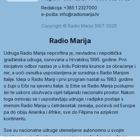
Redakcija: +385 1 2327000
e-pošta: info@radiomarija.hr
Copyright © Radio Marija 1997-2026
Radio Marija
Udruga Radio Marija neprofitna je, nevladina i nepolitička
građanska udruga, osnovana u Hrvatskoj 1995. godine. Prvi
inicijativni odbor nastao je u krilu Pokreta krunice za obraćenje i
mir, a uoči osnutka uspostavljena je suradnja s Radio Marijom
Italije. Ideja o Radio Mariji i prvi program nastali su 1983. godine
u župi u Erbi na sjeveru Italije. Iz Erbe se Radio Marija postupno
širi te uskoro obuhvaća cijeli talijanski nacionalni prostor. Nakon
toga osnivaju se i uspostavljaju udruge i radijske postaje s
imenom Radio Marija u četrdesetak zemalja, počevši od Europe
pa do obiju Amerika i Afrike, sve do Filipina na azijskom
kontinentu.
Sve su nacionalne udruge utemeljene autonomno u svojim
zemljama, a međusobna su povezane preko krovne udruge