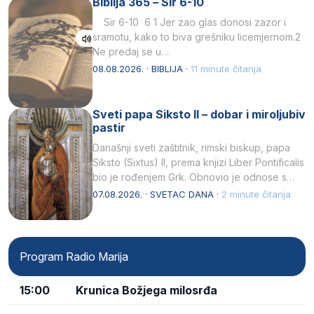
Biblija 365 – Sir 6-10
Sir 6-10 6 1 Jer zao glas donosi zazor i
sramotu, kako to biva grešniku licemjernom.2
Ne predaj se u…
08.08.2026. · BIBLIJA ·
11 minute čitanja
Sveti papa Siksto II – dobar i miroljubiv
pastir
Današnji sveti zaštitnik, rimski biskup, papa
Siksto (Sixtus) II, prema knjizi Liber Pontificalis
bio je rođenjem Grk. Obnovio je odnose s
afričkim…
07.08.2026. · SVETAC DANA ·
2 minute čitanja
Program Radio Marija
15:00
Krunica Božjega milosrđa