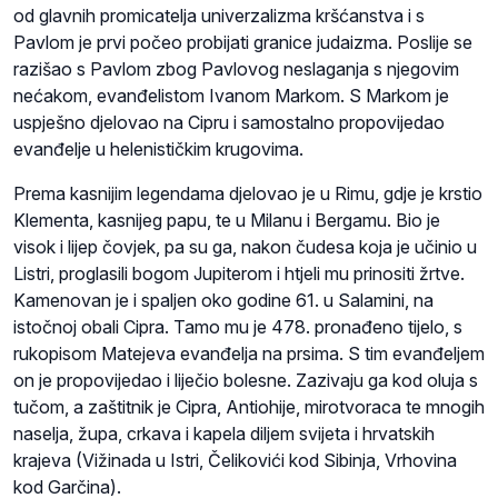
od glavnih promicatelja univerzalizma kršćanstva i s
Pavlom je prvi počeo probijati granice judaizma. Poslije se
razišao s Pavlom zbog Pavlovog neslaganja s njegovim
nećakom, evanđelistom Ivanom Markom. S Markom je
uspješno djelovao na Cipru i samostalno propovijedao
evanđelje u helenističkim krugovima.
Prema kasnijim legendama djelovao je u Rimu, gdje je krstio
Klementa, kasnijeg papu, te u Milanu i Bergamu. Bio je
visok i lijep čovjek, pa su ga, nakon čudesa koja je učinio u
Listri, proglasili bogom Jupiterom i htjeli mu prinositi žrtve.
Kamenovan je i spaljen oko godine 61. u Salamini, na
istočnoj obali Cipra. Tamo mu je 478. pronađeno tijelo, s
rukopisom Matejeva evanđelja na prsima. S tim evanđeljem
on je propovijedao i liječio bolesne. Zazivaju ga kod oluja s
tučom, a zaštitnik je Cipra, Antiohije, mirotvoraca te mnogih
naselja, župa, crkava i kapela diljem svijeta i hrvatskih
krajeva (Vižinada u Istri, Čelikovići kod Sibinja, Vrhovina
kod Garčina).