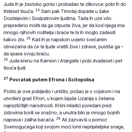
Juda ih je žestoko gonio i probadao te zlikovce: pobi ih do
24
trideset tisuća.
Sam pak Timotej dopade u šake
Dositejevim i Sosipatrovim ljudima. Tada ih uze vrlo
prepredeno moliti da ga otpuste živa, jer da kod njega ima
mnogo njihovih roditelja i braće te bi ih moglo zadesiti
25
kakvo zlo.
Kad ih je napokon uvjerio svečanim
obvezama da će te ljude vratiti žive i zdrave, pustiše ga –
da spase svoju braću.
26
Juda krenu na Karnion i Atargatis i pobi dvadeset i pet
tisuća ljudi.
27
Povratak putem Efrona i Scitopolisa
Pošto je ove pobijedio i uništio, pošao je s vojskom i na
utvrđeni grad Efron, u kojem bijaše Lizanija s četama
najrazličitijih narodnosti. Kršni mladići poredani pred
zidovima borili se snažno, a unutra bilo je mnogo bojnih
28
naprava i zaliha bacača.
Ali zazvavši u pomoć
Svemogućega koji svojom moći lomi neprijateljske snage,