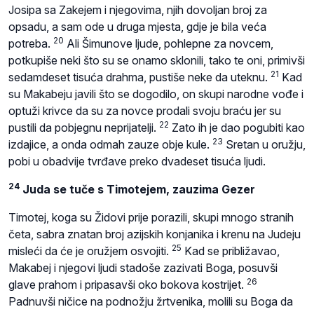
Josipa sa Zakejem i njegovima, njih dovoljan broj za
opsadu, a sam ode u druga mjesta, gdje je bila veća
20
potreba.
Ali Šimunove ljude, pohlepne za novcem,
potkupiše neki što su se onamo sklonili, tako te oni, primivši
21
sedamdeset tisuća drahma, pustiše neke da uteknu.
Kad
su Makabeju javili što se dogodilo, on skupi narodne vođe i
optuži krivce da su za novce prodali svoju braću jer su
22
pustili da pobjegnu neprijatelji.
Zato ih je dao pogubiti kao
23
izdajice, a onda odmah zauze obje kule.
Sretan u oružju,
pobi u obadvije tvrđave preko dvadeset tisuća ljudi.
24
Juda se tuče s Timotejem, zauzima Gezer
Timotej, koga su Židovi prije porazili, skupi mnogo stranih
četa, sabra znatan broj azijskih konjanika i krenu na Judeju
25
misleći da će je oružjem osvojiti.
Kad se približavao,
Makabej i njegovi ljudi stadoše zazivati Boga, posuvši
26
glave prahom i pripasavši oko bokova kostrijet.
Padnuvši ničice na podnožju žrtvenika, molili su Boga da