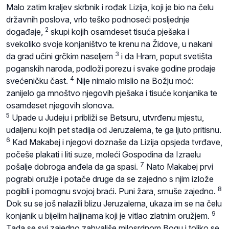
Malo zatim kraljev skrbnik i rođak Lizija, koji je bio na čelu
državnih poslova, vrlo teško podnoseći posljednje
2
događaje,
skupi kojih osamdeset tisuća pješaka i
svekoliko svoje konjaništvo te krenu na Židove, u nakani
3
da grad učini grčkim naseljem
i da Hram, poput svetišta
poganskih naroda, podloži porezu i svake godine prodaje
4
svećeničku čast.
Nije nimalo mislio na Božju moć:
zanijelo ga mnoštvo njegovih pješaka i tisuće konjanika te
osamdeset njegovih slonova.
5
Upade u Judeju i približi se Betsuru, utvrđenu mjestu,
udaljenu kojih pet stadija od Jeruzalema, te ga ljuto pritisnu.
6
Kad Makabej i njegovi doznaše da Lizija opsjeda tvrđave,
počeše plakati i liti suze, moleći Gospodina da Izraelu
7
pošalje dobroga anđela da ga spasi.
Nato Makabej prvi
pograbi oružje i potače druge da se zajedno s njim izlože
8
pogibli i pomognu svojoj braći. Puni žara, srnuše zajedno.
Dok su se još nalazili blizu Jeruzalema, ukaza im se na čelu
9
konjanik u bijelim haljinama koji je vitlao zlatnim oružjem.
Tada se svi zajedno zahvališe milosrdnom Bogu i toliko se