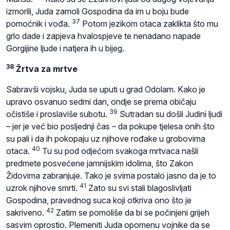
izmorili, Juda zamoli Gospodina da im u boju bude
37
pomoćnik i vođa.
Potom jezikom otaca zaklikta što mu
grlo dade i zapjeva hvalospjeve te nenadano napade
Gorgijine ljude i natjera ih u bijeg.
38
Žrtva za mrtve
Sabravši vojsku, Juda se uputi u grad Odolam. Kako je
upravo osvanuo sedmi dan, ondje se prema običaju
39
očistiše i proslaviše subotu.
Sutradan su došli Judini ljudi
– jer je već bio posljednji čas – da pokupe tjelesa onih što
su pali i da ih pokopaju uz njihove rođake u grobovima
40
otaca.
Tu su pod odjećom svakoga mrtvaca našli
predmete posvećene jamnijskim idolima, što Zakon
Židovima zabranjuje. Tako je svima postalo jasno da je to
41
uzrok njihove smrti.
Zato su svi stali blagoslivljati
Gospodina, pravednog suca koji otkriva ono što je
42
sakriveno.
Zatim se pomoliše da bi se počinjeni grijeh
sasvim oprostio. Plemeniti Juda opomenu vojnike da se