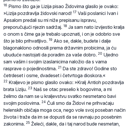
16
Pismo što ga je Lizija pisao Židovima glasilo je ovako:
17
»Lizija pozdravlja židovski narod!
Vaši poslanici Ivan i
Apsalom predali su mi niže prepisanu ispravu,
18
preporučujući njezin sadržaj.
Ja sam nato izvijestio kralja
o onom s čime ga je trebalo upoznati, i on je odobrio sve
19
što je bilo prihvatljivo.
Ako se, dakle, budete i dalje
blagonaklono odnosili prema državnim probicima, ja ću
20
ubuduće nastojati da poradim za vaše dobro.
Ujedno
sam vašim i svojim izaslanicima naložio da s vama
21
rasprave o pojedinostima.
Da ste zdravo! Godine sto
četrdeset i osme, dvadeset i četvrtoga dioskora.«
22
Kraljevo je pismo glasilo ovako: »Kralj Antioh pozdravlja
23
brata Liziju.
Naš se otac preselio k bogovima, a mi
želimo da nam se u kraljevstvu svatko nesmetano bavi
24
svojim poslovima.
Čuli smo da Židovi ne prihvaćaju
helenskih običaja moga oca, nego vole svoj poseban način
života i traže da im se dopusti da se ravnaju po posebnim
25
zakonima.
Želeći, dakle, da i taj narod bude nesmetan,