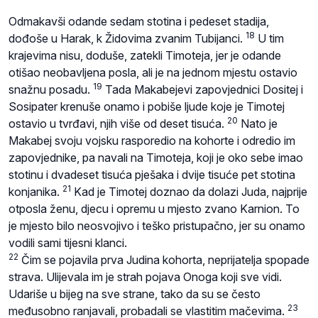
Odmakavši odande sedam stotina i pedeset stadija,
18
dođoše u Harak, k Židovima zvanim Tubijanci.
U tim
krajevima nisu, doduše, zatekli Timoteja, jer je odande
otišao neobavljena posla, ali je na jednom mjestu ostavio
19
snažnu posadu.
Tada Makabejevi zapovjednici Dositej i
Sosipater krenuše onamo i pobiše ljude koje je Timotej
20
ostavio u tvrđavi, njih više od deset tisuća.
Nato je
Makabej svoju vojsku rasporedio na kohorte i odredio im
zapovjednike, pa navali na Timoteja, koji je oko sebe imao
stotinu i dvadeset tisuća pješaka i dvije tisuće pet stotina
21
konjanika.
Kad je Timotej doznao da dolazi Juda, najprije
otposla ženu, djecu i opremu u mjesto zvano Karnion. To
je mjesto bilo neosvojivo i teško pristupačno, jer su onamo
vodili sami tijesni klanci.
22
Čim se pojavila prva Judina kohorta, neprijatelja spopade
strava. Ulijevala im je strah pojava Onoga koji sve vidi.
Udariše u bijeg na sve strane, tako da su se često
23
međusobno ranjavali, probadali se vlastitim mačevima.