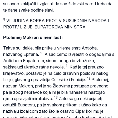
su javno zaključili i izglasali da sav židovski narod treba da
te dane svake godine slavi.
9
VI. JUDINA BORBA PROTIV SUSJEDNIH NARODA I
PROTIV LIZIJE, EUPATOROVA MINISTRA
Ptolemej Makron u nemilosti
Takve su, dakle, bile prilike u vrijeme smrti Antioha,
10
nazvanog Epifana.
A sad ćemo izvijestiti o događajima s
Antiohom Eupatorom, sinom onoga bezbožnika,
11
sažimajući ukratko ratne nevolje.
Kad je taj preuzeo
kraljevstvo, postavio je na čelo državnih poslova nekog
12
Liziju, glavnog upravitelja Celesirije i Fenicije.
Ptolemej,
nazvan Makron, prvi je sa Židovima postupao pravedno,
pa je zbog nepravde koja im je bila nanesena nastojao
13
njima upravljati miroljubivo.
Zato su ga neki prijatelji
optužili Eupatoru, pa je svakom prilikom slušao kako ga
nazivaju izdajicom zato što je ostavio Cipar koji mu je
povjerio Filometor i što je prešao Antiohu Epifanu. Pa kad