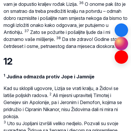
36
vam je dopustio kraljev rođak Lizija.
O onome pak što je
on smatrao da treba predložiti kralju na potvrdu – odmah
dobro razmislite i pošaljite nam smjesta nekoga da bismo to
mogli izložiti onako kako odgovara, jer putujemo u
37
Antiohiju.
Zato se požurite i pošaljite ljude da i mi
38
doznamo vaše mišljenje.
Da ste zdravo! Godine sto
četrdeset i osme, petnaestog dana mjeseca dioskora.«
12
1
Judina odmazda protiv Jope i Jamnije
Kad su sklopili ugovore, Lizija se vrati kralju, a Židovi se
2
latiše poljskih radova.
Ali mjesni upravitelj Timotej i
Genejev sin Apolonije, pa i Jeronim i Demofon, kojima se
pridružio i Cipranin Nikanor, nisu Židovima dali ni mira ni
pokoja.
3
Uto su Jopljani izvršili veliko nedjelo. Pozvali su svoje
sugrađane Židove sa ženama i djecom na pripremljene