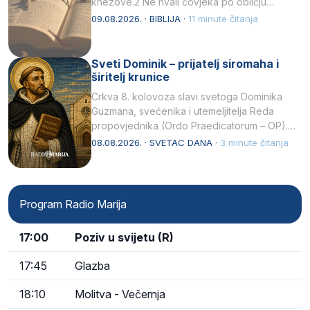
knezove.2 Ne hvali čovjeka po obličju
njegovui…
09.08.2026. · BIBLIJA ·
11 minute čitanja
Sveti Dominik – prijatelj siromaha i
širitelj krunice
Crkva 8. kolovoza slavi svetoga Dominika
Guzmana, svećenika i utemeljitelja Reda
propovjednika (Ordo Praedicatorum – OP).
Svojim životom, dubokom ljubavlju prema
08.08.2026. · SVETAC DANA ·
3 minute čitanja
Kristu…
Program Radio Marija
17:00
Poziv u svijetu (R)
17:45
Glazba
18:10
Molitva - Večernja