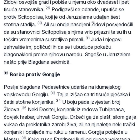
Židovi osvojiše grad i pobiše u njemu oko dvadeset i pet
29
tisuća stanovnika.
Podigavši se odande, uputiše se
protiv Scitopolisa, koji je od Jeruzalema udaljen šest
30
stotina stadija.
Ali su ondje naseljeni Židovi posvjedočili
da su stanovnici Scitopolisa s njima vrlo prijazni te su ih u
31
teškim vremenima susretljivo primali.
Juda i njegovi
zahvališe im, potičući ih da se i ubuduće pokažu
blagonakloni prema njihovu narodu. Stigoše u Jeruzalem
nešto prije Blagdana sedmicâ.
32
Borba protiv Gorgije
Poslije blagdana Pedesetnice udariše na idumejskog
33
vojskovođu Gorgiju.
Taj je izišao sa tri tisuće pješaka i
34
četiri stotine konjanika.
U boju pade izvjestan broj
35
Židova.
Neki Dositej, konjanik iz redova Tubijanaca,
čovjek hrabar, uhvati Gorgiju. Držeći ga za plašt, silom ga je
vukao da prokletnika zarobi živa; ali na nj naletje neki trački
konjanik i odsiječe mu ruku u ramenu. Gorgija pobježe u
36
Marisu.
Kako su se Ezdrinovi ljudi od dugog vojevanja