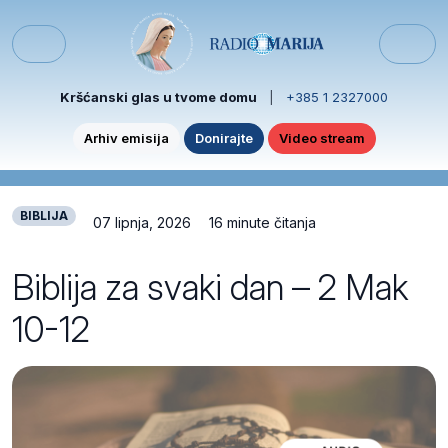
Skip to content
Skip to footer
Menu
Kršćanski glas u tvome domu
|
+385 1 2327000
Arhiv emisija
Donirajte
Video stream
BIBLIJA
07 lipnja, 2026
16 minute čitanja
Biblija za svaki dan – 2 Mak
10-12