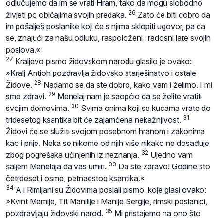
odlučujemo da im se vrati Hram, tako da mogu slobodno
26
živjeti po običajima svojih predaka.
Zato će biti dobro da
im pošalješ poslanike koji će s njima sklopiti ugovor, pa da
se, znajući za našu odluku, raspoloženi i radosni late svojih
poslova.«
27
Kraljevo pismo židovskom narodu glasilo je ovako:
»Kralj Antioh pozdravlja židovsko starješinstvo i ostale
28
Židove.
Nadamo se da ste dobro, kako vam i želimo. I mi
29
smo zdravi.
Menelaj nam je saopćio da se želite vratiti
30
svojim domovima.
Svima onima koji se kućama vrate do
31
tridesetog ksantika bit će zajamčena nekažnjivost.
Židovi će se služiti svojom posebnom hranom i zakonima
kao i prije. Neka se nikome od njih više nikako ne dosađuje
32
zbog pogrešaka učinjenih iz neznanja.
Ujedno vam
33
šaljem Menelaja da vas umiri.
Da ste zdravo! Godine sto
četrdeset i osme, petnaestog ksantika.«
34
A i Rimljani su Židovima poslali pismo, koje glasi ovako:
»Kvint Memije, Tit Manilije i Manije Sergije, rimski poslanici,
35
pozdravljaju židovski narod.
Mi pristajemo na ono što