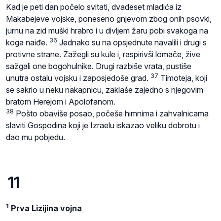
Kad je peti dan počelo svitati, dvadeset mladića iz
Makabejeve vojske, poneseno gnjevom zbog onih psovki,
jurnu na zid muški hrabro i u divljem žaru pobi svakoga na
36
koga naiđe.
Jednako su na opsjednute navalili i drugi s
protivne strane. Zažegli su kule i, raspirivši lomače, žive
sažgali one bogohulnike. Drugi razbiše vrata, pustiše
37
unutra ostalu vojsku i zaposjedoše grad.
Timoteja, koji
se sakrio u neku nakapnicu, zaklaše zajedno s njegovim
bratom Herejom i Apolofanom.
38
Pošto obaviše posao, počeše himnima i zahvalnicama
slaviti Gospodina koji je Izraelu iskazao veliku dobrotu i
dao mu pobjedu.
11
1
Prva Lizijina vojna