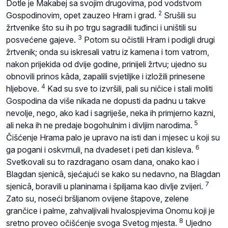
Dotle je Makabej sa svojim drugovima, pod vodstvom
2
Gospodinovim, opet zauzeo Hram i grad.
Srušili su
žrtvenike što su ih po trgu sagradili tuđinci i uništili su
3
posvećene gajeve.
Potom su očistili Hram i podigli drugi
žrtvenik; onda su iskresali vatru iz kamena i tom vatrom,
nakon prijekida od dvije godine, prinijeli žrtvu; ujedno su
obnovili prinos kâda, zapalili svjetiljke i izložili prinesene
4
hljebove.
Kad su sve to izvršili, pali su ničice i stali moliti
Gospodina da više nikada ne dopusti da padnu u takve
nevolje, nego, ako kad i sagriješe, neka ih primjerno kazni,
5
ali neka ih ne predaje bogohulnim i divljim narodima.
Čišćenje Hrama palo je upravo na isti dan i mjesec u koji su
6
ga pogani i oskvrnuli, na dvadeset i peti dan kisleva.
Svetkovali su to razdragano osam dana, onako kao i
Blagdan sjenicâ, sjećajući se kako su nedavno, na Blagdan
7
sjenicâ, boravili u planinama i špiljama kao divlje zvijeri.
Zato su, noseći bršljanom ovijene štapove, zelene
grančice i palme, zahvaljivali hvalospjevima Onomu koji je
8
sretno proveo očišćenje svoga Svetog mjesta.
Ujedno