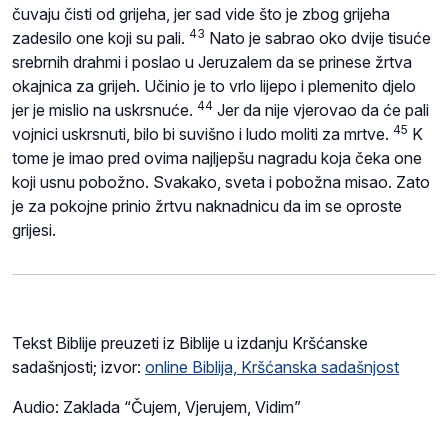
čuvaju čisti od grijeha, jer sad vide što je zbog grijeha
43
zadesilo one koji su pali.
Nato je sabrao oko dvije tisuće
srebrnih drahmi i poslao u Jeruzalem da se prinese žrtva
okajnica za grijeh. Učinio je to vrlo lijepo i plemenito djelo
44
jer je mislio na uskrsnuće.
Jer da nije vjerovao da će pali
45
vojnici uskrsnuti, bilo bi suvišno i ludo moliti za mrtve.
K
tome je imao pred ovima najljepšu nagradu koja čeka one
koji usnu pobožno. Svakako, sveta i pobožna misao. Zato
je za pokojne prinio žrtvu naknadnicu da im se oproste
grijesi.
Tekst Biblije preuzeti iz Biblije u izdanju Kršćanske
sadašnjosti; izvor:
online Biblija, Kršćanska sadašnjost
Audio: Zaklada “Čujem, Vjerujem, Vidim”