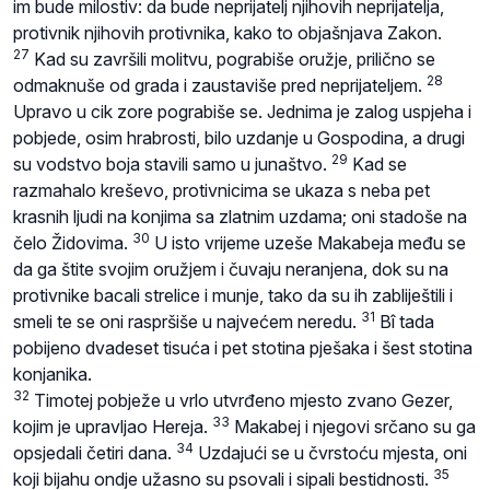
im bude milostiv: da bude neprijatelj njihovih neprijatelja,
protivnik njihovih protivnika, kako to objašnjava Zakon.
27
Kad su završili molitvu, pograbiše oružje, prilično se
28
odmaknuše od grada i zaustaviše pred neprijateljem.
Upravo u cik zore pograbiše se. Jednima je zalog uspjeha i
pobjede, osim hrabrosti, bilo uzdanje u Gospodina, a drugi
29
su vodstvo boja stavili samo u junaštvo.
Kad se
razmahalo kreševo, protivnicima se ukaza s neba pet
krasnih ljudi na konjima sa zlatnim uzdama; oni stadoše na
30
čelo Židovima.
U isto vrijeme uzeše Makabeja među se
da ga štite svojim oružjem i čuvaju neranjena, dok su na
protivnike bacali strelice i munje, tako da su ih zabliještili i
31
smeli te se oni raspršiše u najvećem neredu.
Bî tada
pobijeno dvadeset tisuća i pet stotina pješaka i šest stotina
konjanika.
32
Timotej pobježe u vrlo utvrđeno mjesto zvano Gezer,
33
kojim je upravljao Hereja.
Makabej i njegovi srčano su ga
34
opsjedali četiri dana.
Uzdajući se u čvrstoću mjesta, oni
35
koji bijahu ondje užasno su psovali i sipali bestidnosti.