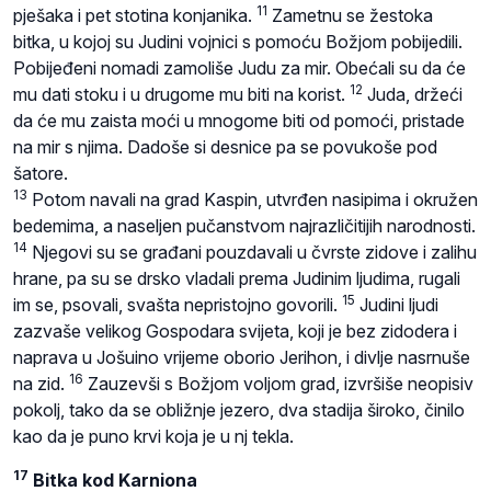
11
pješaka i pet stotina konjanika.
Zametnu se žestoka
bitka, u kojoj su Judini vojnici s pomoću Božjom pobijedili.
Pobijeđeni nomadi zamoliše Judu za mir. Obećali su da će
12
mu dati stoku i u drugome mu biti na korist.
Juda, držeći
da će mu zaista moći u mnogome biti od pomoći, pristade
na mir s njima. Dadoše si desnice pa se povukoše pod
šatore.
13
Potom navali na grad Kaspin, utvrđen nasipima i okružen
bedemima, a naseljen pučanstvom najrazličitijih narodnosti.
14
Njegovi su se građani pouzdavali u čvrste zidove i zalihu
hrane, pa su se drsko vladali prema Judinim ljudima, rugali
15
im se, psovali, svašta nepristojno govorili.
Judini ljudi
zazvaše velikog Gospodara svijeta, koji je bez zidodera i
naprava u Jošuino vrijeme oborio Jerihon, i divlje nasrnuše
16
na zid.
Zauzevši s Božjom voljom grad, izvršiše neopisiv
pokolj, tako da se obližnje jezero, dva stadija široko, činilo
kao da je puno krvi koja je u nj tekla.
17
Bitka kod Karniona