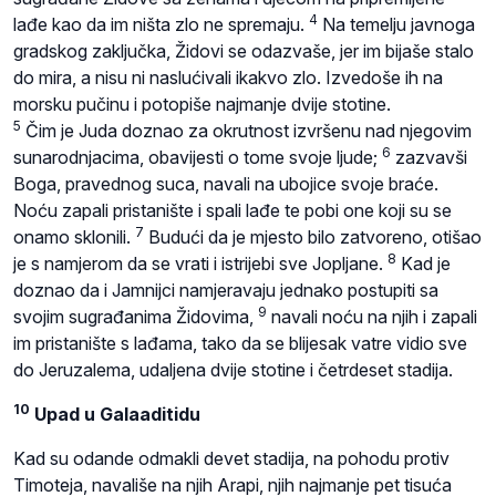
4
lađe kao da im ništa zlo ne spremaju.
Na temelju javnoga
gradskog zaključka, Židovi se odazvaše, jer im bijaše stalo
do mira, a nisu ni naslućivali ikakvo zlo. Izvedoše ih na
morsku pučinu i potopiše najmanje dvije stotine.
5
Čim je Juda doznao za okrutnost izvršenu nad njegovim
6
sunarodnjacima, obavijesti o tome svoje ljude;
zazvavši
Boga, pravednog suca, navali na ubojice svoje braće.
Noću zapali pristanište i spali lađe te pobi one koji su se
7
onamo sklonili.
Budući da je mjesto bilo zatvoreno, otišao
8
je s namjerom da se vrati i istrijebi sve Jopljane.
Kad je
doznao da i Jamnijci namjeravaju jednako postupiti sa
9
svojim sugrađanima Židovima,
navali noću na njih i zapali
im pristanište s lađama, tako da se blijesak vatre vidio sve
do Jeruzalema, udaljena dvije stotine i četrdeset stadija.
10
Upad u Galaaditidu
Kad su odande odmakli devet stadija, na pohodu protiv
Timoteja, navališe na njih Arapi, njih najmanje pet tisuća