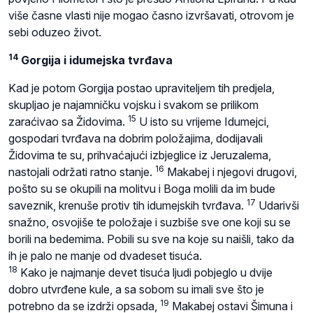
više časne vlasti nije mogao časno izvršavati, otrovom je
sebi oduzeo život.
14
Gorgija i idumejska tvrđava
Kad je potom Gorgija postao upraviteljem tih predjela,
skupljao je najamničku vojsku i svakom se prilikom
15
zaraćivao sa Židovima.
U isto su vrijeme Idumejci,
gospodari tvrđava na dobrim položajima, dodijavali
Židovima te su, prihvaćajući izbjeglice iz Jeruzalema,
16
nastojali održati ratno stanje.
Makabej i njegovi drugovi,
pošto su se okupili na molitvu i Boga molili da im bude
17
saveznik, krenuše protiv tih idumejskih tvrđava.
Udarivši
snažno, osvojiše te položaje i suzbiše sve one koji su se
borili na bedemima. Pobili su sve na koje su naišli, tako da
ih je palo ne manje od dvadeset tisuća.
18
Kako je najmanje devet tisuća ljudi pobjeglo u dvije
dobro utvrđene kule, a sa sobom su imali sve što je
19
potrebno da se izdrži opsada,
Makabej ostavi Šimuna i