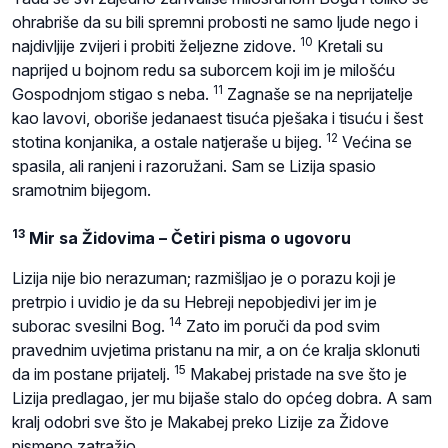
ohrabriše da su bili spremni probosti ne samo ljude nego i
10
najdivljije zvijeri i probiti željezne zidove.
Kretali su
naprijed u bojnom redu sa suborcem koji im je milošću
11
Gospodnjom stigao s neba.
Zagnaše se na neprijatelje
kao lavovi, oboriše jedanaest tisuća pješaka i tisuću i šest
12
stotina konjanika, a ostale natjeraše u bijeg.
Većina se
spasila, ali ranjeni i razoružani. Sam se Lizija spasio
sramotnim bijegom.
13
Mir sa Židovima – Četiri pisma o ugovoru
Lizija nije bio nerazuman; razmišljao je o porazu koji je
pretrpio i uvidio je da su Hebreji nepobjedivi jer im je
14
suborac svesilni Bog.
Zato im poruči da pod svim
pravednim uvjetima pristanu na mir, a on će kralja sklonuti
15
da im postane prijatelj.
Makabej pristade na sve što je
Lizija predlagao, jer mu bijaše stalo do općeg dobra. A sam
kralj odobri sve što je Makabej preko Lizije za Židove
pismeno zatražio.