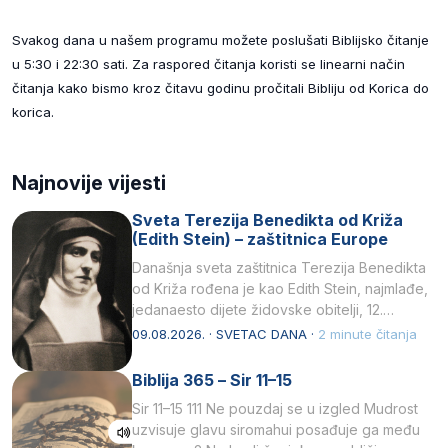
Svakog dana u našem programu možete poslušati Biblijsko čitanje
u 5:30 i 22:30 sati. Za raspored čitanja koristi se linearni način
čitanja kako bismo kroz čitavu godinu pročitali Bibliju od Korica do
korica.
Najnovije vijesti
Sveta Terezija Benedikta od Križa
(Edith Stein) – zaštitnica Europe
Današnja sveta zaštitnica Terezija Benedikta
od Križa rođena je kao Edith Stein, najmlađe,
jedanaesto dijete židovske obitelji, 12.
listopada 1891, u Wrocławu…
09.08.2026. · SVETAC DANA ·
2 minute čitanja
Biblija 365 – Sir 11–15
Sir 11–15 111 Ne pouzdaj se u izgled Mudrost
uzvisuje glavu siromahui posađuje ga među