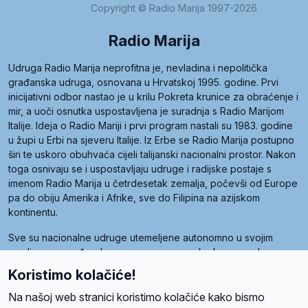
Copyright © Radio Marija 1997-2026
Radio Marija
Udruga Radio Marija neprofitna je, nevladina i nepolitička
građanska udruga, osnovana u Hrvatskoj 1995. godine. Prvi
inicijativni odbor nastao je u krilu Pokreta krunice za obraćenje i
mir, a uoči osnutka uspostavljena je suradnja s Radio Marijom
Italije. Ideja o Radio Mariji i prvi program nastali su 1983. godine
u župi u Erbi na sjeveru Italije. Iz Erbe se Radio Marija postupno
širi te uskoro obuhvaća cijeli talijanski nacionalni prostor. Nakon
toga osnivaju se i uspostavljaju udruge i radijske postaje s
imenom Radio Marija u četrdesetak zemalja, počevši od Europe
pa do obiju Amerika i Afrike, sve do Filipina na azijskom
kontinentu.
Sve su nacionalne udruge utemeljene autonomno u svojim
zemljama, a međusobna su povezane preko krovne udruge
pod nazivom Svjetska obitelj Radio Marije (World Family of
Koristimo kolačiće!
Radio Maria). Svjetsku obitelj utemeljilo je sedam članica, među
kojima je i hrvatska Udruga Radio Marija.
Na našoj web stranici koristimo kolačiće kako bismo