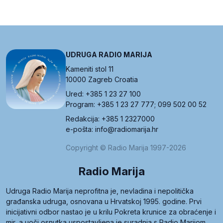
UDRUGA RADIO MARIJA
Kameniti stol 11
10000 Zagreb Croatia
Ured: +385 1 23 27 100
Program: +385 1 23 27 777; 099 502 00 52
Redakcija: +385 1 2327000
e-pošta: info@radiomarija.hr
Copyright © Radio Marija 1997-2026
Radio Marija
Udruga Radio Marija neprofitna je, nevladina i nepolitička
građanska udruga, osnovana u Hrvatskoj 1995. godine. Prvi
inicijativni odbor nastao je u krilu Pokreta krunice za obraćenje i
mir, a uoči osnutka uspostavljena je suradnja s Radio Marijom