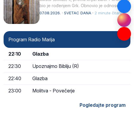
bio je rođenjem Grk. Obnovio je odnose s
afričkim…
07.08.2026. · SVETAC DANA ·
2 minute čitanja
Program Radio Marija
22:10
Glazba
22:30
Upoznajmo Bibliju (R)
22:40
Glazba
23:00
Molitva - Povečerje
Pogledajte program