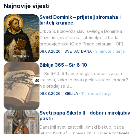
Najnovije vijesti
Sveti Dominik – prijatelj siromaha i
širitelj krunice
Crkva 8. kolovoza slavi svetoga Dominika
Guzmana, svećenika i utemeljitelja Reda
propovjednika (Ordo Praedicatorum – OP).
Svojim životom, dubokom ljubavlju prema
08.08.2026. · SVETAC DANA ·
3 minute čitanja
Kristu…
Biblija 365 – Sir 6-10
Sir 6-10 6 1 Jer zao glas donosi zazor i
sramotu, kako to biva grešniku licemjernom.2
Ne predaj se u…
08.08.2026. · BIBLIJA ·
11 minute čitanja
Sveti papa Siksto II – dobar i miroljubiv
pastir
Današnji sveti zaštitnik, rimski biskup, papa
Siksto (Sixtus) II, prema knjizi Liber Pontificalis