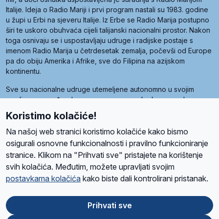
Italije. Ideja o Radio Mariji i prvi program nastali su 1983. godine
u župi u Erbi na sjeveru Italije. Iz Erbe se Radio Marija postupno
širi te uskoro obuhvaća cijeli talijanski nacionalni prostor. Nakon
toga osnivaju se i uspostavljaju udruge i radijske postaje s
imenom Radio Marija u četrdesetak zemalja, počevši od Europe
pa do obiju Amerika i Afrike, sve do Filipina na azijskom
kontinentu.
Sve su nacionalne udruge utemeljene autonomno u svojim
zemljama, a međusobna su povezane preko krovne udruge
pod nazivom Svjetska obitelj Radio Marije (World Family of
Koristimo kolačiće!
Radio Maria). Svjetsku obitelj utemeljilo je sedam članica, među
kojima je i hrvatska Udruga Radio Marija.
Na našoj web stranici koristimo kolačiće kako bismo
osigurali osnovne funkcionalnosti i pravilno funkcioniranje
stranice. Klikom na "Prihvati sve" pristajete na korištenje
svih kolačića. Međutim, možete upravljati svojim
O nama
Radio
Program
Volonteri
Prijatelji
Kontakt
Pravila privatnosti
postavkama kolačića
kako biste dali kontrolirani pristanak.
Kolačići
Uvjeti korištenja
Ova stranica je zaštićena Google reCAPTCHA sustavom
Prihvati sve