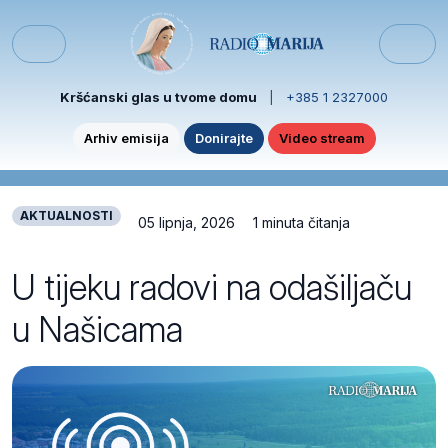
Skip to content
Skip to footer
Menu
Kršćanski glas u tvome domu
|
+385 1 2327000
Arhiv emisija
Donirajte
Video stream
AKTUALNOSTI
05 lipnja, 2026
1 minuta čitanja
U tijeku radovi na odašiljaču
u Našicama