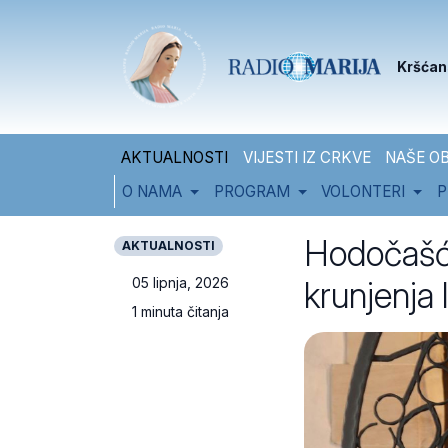
Skip to content
Skip to footer
Kršćan
AKTUALNOSTI
VIJESTI IZ CRKVE
NAŠE OB
O NAMA
PROGRAM
VOLONTERI
P
Hodočašće
AKTUALNOSTI
krunjenja
05 lipnja, 2026
1 minuta čitanja