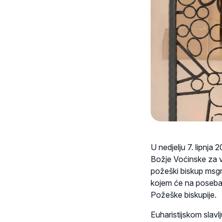
U nedjelju 7. lipnja 
Božje Voćinske za v
požeški biskup msgr.
kojem će na poseban 
Požeške biskupije.
Euharistijskom slavl