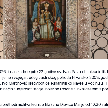
2026., i dan kada je prije 23 godine sv. Ivan Pavao II. okrunio lik
rijeme svojega trećeg pastirskog pohoda Hrvatskoj 2003. god
 Ivo Martinović predvodit će euharistijsko slavlje u Voćinu u 11 
način sudjelovati starije, bolesne i osobe s invaliditetom s po
ju prethodi molitva krunice Blažene Djevice Marije od 10.30 sati