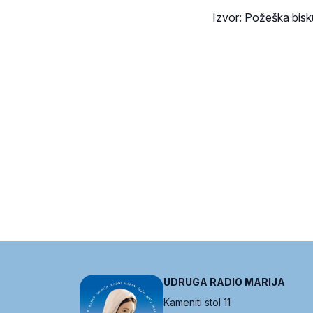
Izvor: Požeška bisk
UDRUGA RADIO MARIJA
Kameniti stol 11