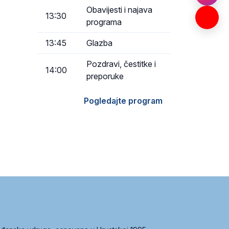
Obavijesti i najava
13:30
programa
13:45
Glazba
Pozdravi, čestitke i
14:00
preporuke
Pogledajte program