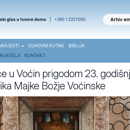
Arhiv em
ski glas u tvome domu
|
+385 1 2327000
AVIJESTI
DUHOVNI KUTAK
BIBLIJA
RIJATELJI
KONTAKT
 u Voćin prigodom 23. godišnj
 lika Majke Božje Voćinske