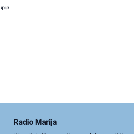
upija
Radio Marija