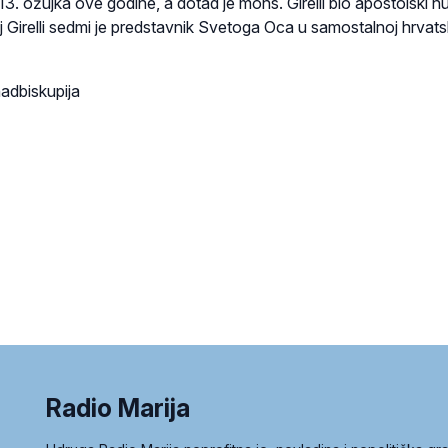
13. ožujka ove godine, a dotad je mons. Girelli bio apostolski nu
cij Girelli sedmi je predstavnik Svetoga Oca u samostalnoj hrvats
adbiskupija
Radio Marija