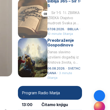
Biblija 365 – Sir 1-
rođenjem Grk.
5
Obnovio je odnose s
afričkim…
Sir 1-5 1 I. ZBIRKA
IZREKA Otajstvo
mudrosti Svaka je
mudrost od Gospoda
07.08.2026. · BIBLIJA ·
i s njime je dovijeka.2
10 minute čitanja
Tko će…
Preobraženje
Gospodinovo
Danas slavimo
uzvišeni događaj iz
Kristova života, o
kojem nas izvješćuju
06.08.2026. · SVETAC
evanđelisti Matej,
DANA ·
3 minute
Marko i Luka te sveti
čitanja
Petar u svojoj
drugoj…
Program Radio Marija
13:00
Čitamo knjigu