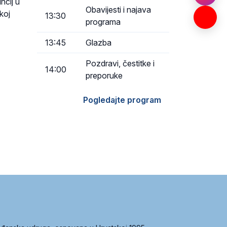
ncij u
Obavijesti i najava
koj
13:30
programa
13:45
Glazba
Pozdravi, čestitke i
14:00
preporuke
Pogledajte program