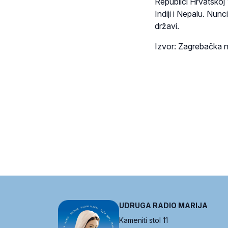
Republici Hrvatskoj 
Indiji i Nepalu. Nun
državi.
Izvor: Zagrebačka n
UDRUGA RADIO MARIJA
Kameniti stol 11