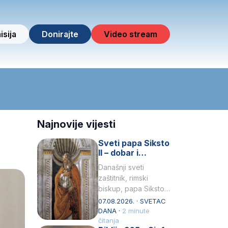
isija
Donirajte
Video stream
Najnovije vijesti
Sveti papa Siksto
II – dobar i
miroljubiv pastir
Današnji sveti
zaštitnik, rimski
biskup, papa Siksto
(Sixtus) II, prema
07.08.2026. · SVETAC
knjizi Liber
DANA ·
2 minute
Pontificalis bio je
čitanja