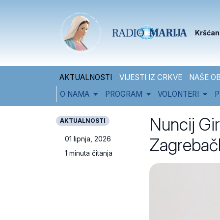
Skip to content
Skip to footer
Kršćan
AKTUALNOSTI
VIJESTI IZ CRKVE
NAŠE OB
O NAMA
PROGRAM
VOLONTERI
P
Nuncij Gir
AKTUALNOSTI
Zagrebačk
01 lipnja, 2026
1 minuta čitanja