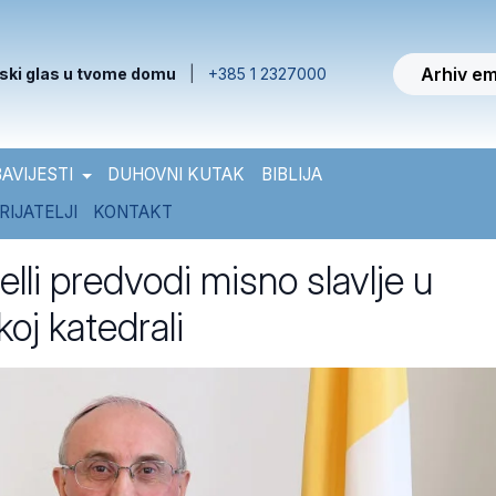
Arhiv em
ski glas u tvome domu
|
+385 1 2327000
AVIJESTI
DUHOVNI KUTAK
BIBLIJA
RIJATELJI
KONTAKT
elli predvodi misno slavlje u
oj katedrali