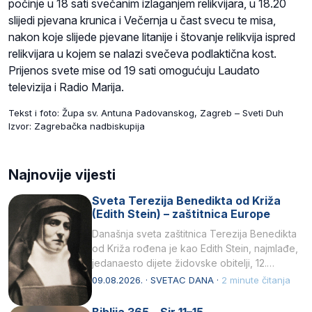
počinje u 18 sati svečanim izlaganjem relikvijara, u 18.20
slijedi pjevana krunica i Večernja u čast svecu te misa,
nakon koje slijede pjevane litanije i štovanje relikvija ispred
relikvijara u kojem se nalazi svečeva podlaktična kost.
Prijenos svete mise od 19 sati omogućuju Laudato
televizija i Radio Marija.
Tekst i foto: Župa sv. Antuna Padovanskog, Zagreb – Sveti Duh
Izvor: Zagrebačka nadbiskupija
Najnovije vijesti
Sveta Terezija Benedikta od Križa
(Edith Stein) – zaštitnica Europe
Današnja sveta zaštitnica Terezija Benedikta
od Križa rođena je kao Edith Stein, najmlađe,
jedanaesto dijete židovske obitelji, 12.
listopada 1891, u Wrocławu…
09.08.2026. · SVETAC DANA ·
2 minute čitanja
Biblija 365 – Sir 11–15