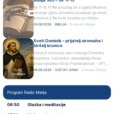
Sir 11–15 111 Ne pouzdaj se u izgled Mudrost
uzvisuje glavu siromahui posađuje ga među
knezove.2 Ne hvali čovjeka po obličju
njegovui…
09.08.2026. · BIBLIJA ·
11 minute čitanja
Sveti Dominik – prijatelj siromaha i
širitelj krunice
Crkva 8. kolovoza slavi svetoga Dominika
Guzmana, svećenika i utemeljitelja Reda
propovjednika (Ordo Praedicatorum – OP).
Svojim životom, dubokom ljubavlju prema
08.08.2026. · SVETAC DANA ·
3 minute čitanja
Kristu…
Program Radio Marija
06:50
Glazba i meditacije