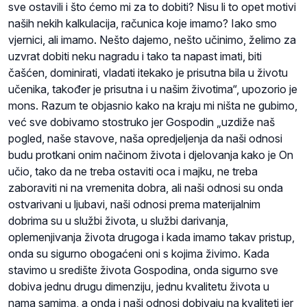
sve ostavili i što ćemo mi za to dobiti? Nisu li to opet motivi
naših nekih kalkulacija, računica koje imamo? Iako smo
vjernici, ali imamo. Nešto dajemo, nešto učinimo, želimo za
uzvrat dobiti neku nagradu i tako ta napast imati, biti
čašćen, dominirati, vladati itekako je prisutna bila u životu
učenika, također je prisutna i u našim životima“, upozorio je
mons. Razum te objasnio kako na kraju mi ništa ne gubimo,
već sve dobivamo stostruko jer Gospodin „uzdiže naš
pogled, naše stavove, naša opredjeljenja da naši odnosi
budu protkani onim načinom života i djelovanja kako je On
učio, tako da ne treba ostaviti oca i majku, ne treba
zaboraviti ni na vremenita dobra, ali naši odnosi su onda
ostvarivani u ljubavi, naši odnosi prema materijalnim
dobrima su u službi života, u službi darivanja,
oplemenjivanja života drugoga i kada imamo takav pristup,
onda su sigurno obogaćeni oni s kojima živimo. Kada
stavimo u središte života Gospodina, onda sigurno sve
dobiva jednu drugu dimenziju, jednu kvalitetu života u
nama samima, a onda i naši odnosi dobivaju na kvaliteti jer