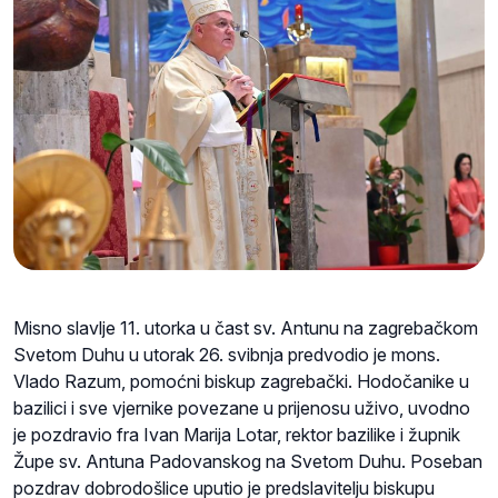
Misno slavlje 11. utorka u čast sv. Antunu na zagrebačkom
Svetom Duhu u utorak 26. svibnja predvodio je mons.
Vlado Razum, pomoćni biskup zagrebački. Hodočanike u
bazilici i sve vjernike povezane u prijenosu uživo, uvodno
je pozdravio fra Ivan Marija Lotar, rektor bazilike i župnik
Župe sv. Antuna Padovanskog na Svetom Duhu. Poseban
pozdrav dobrodošlice uputio je predslavitelju biskupu