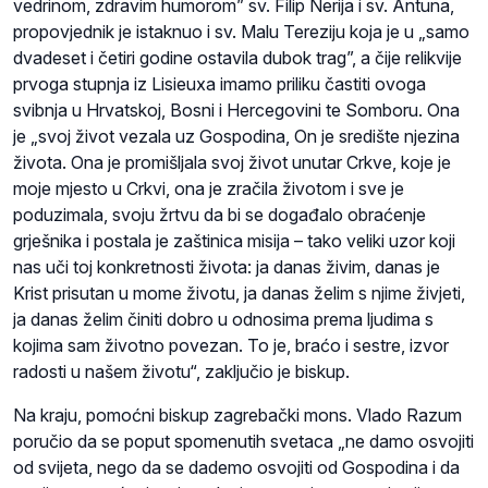
vedrinom, zdravim humorom” sv. Filip Nerija i sv. Antuna,
propovjednik je istaknuo i sv. Malu Tereziju koja je u „samo
dvadeset i četiri godine ostavila dubok trag”, a čije relikvije
prvoga stupnja iz Lisieuxa imamo priliku častiti ovoga
svibnja u Hrvatskoj, Bosni i Hercegovini te Somboru. Ona
je „svoj život vezala uz Gospodina, On je središte njezina
života. Ona je promišljala svoj život unutar Crkve, koje je
moje mjesto u Crkvi, ona je zračila životom i sve je
poduzimala, svoju žrtvu da bi se događalo obraćenje
grješnika i postala je zaštinica misija – tako veliki uzor koji
nas uči toj konkretnosti života: ja danas živim, danas je
Krist prisutan u mome životu, ja danas želim s njime živjeti,
ja danas želim činiti dobro u odnosima prema ljudima s
kojima sam životno povezan. To je, braćo i sestre, izvor
radosti u našem životu“, zaključio je biskup.
Na kraju, pomoćni biskup zagrebački mons. Vlado Razum
poručio da se poput spomenutih svetaca „ne damo osvojiti
od svijeta, nego da se dademo osvojiti od Gospodina i da