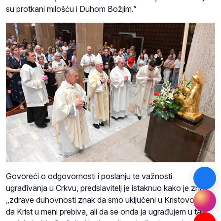
su protkani milošću i Duhom Božjim.”
Govoreći o odgovornosti i poslanju te važnosti
ugrađivanja u Crkvu, predslavitelj je istaknuo kako je znak
„zdrave duhovnosti znak da smo uključeni u Kristovo djelo,
da Krist u meni prebiva, ali da se onda ja ugrađujem u taj