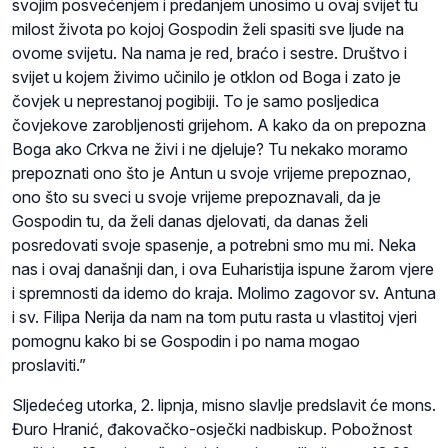
svojim posvećenjem i predanjem unosimo u ovaj svijet tu
milost života po kojoj Gospodin želi spasiti sve ljude na
ovome svijetu. Na nama je red, braćo i sestre. Društvo i
svijet u kojem živimo učinilo je otklon od Boga i zato je
čovjek u neprestanoj pogibiji. To je samo posljedica
čovjekove zarobljenosti grijehom. A kako da on prepozna
Boga ako Crkva ne živi i ne djeluje? Tu nekako moramo
prepoznati ono što je Antun u svoje vrijeme prepoznao,
ono što su sveci u svoje vrijeme prepoznavali, da je
Gospodin tu, da želi danas djelovati, da danas želi
posredovati svoje spasenje, a potrebni smo mu mi. Neka
nas i ovaj današnji dan, i ova Euharistija ispune žarom vjere
i spremnosti da idemo do kraja. Molimo zagovor sv. Antuna
i sv. Filipa Nerija da nam na tom putu rasta u vlastitoj vjeri
pomognu kako bi se Gospodin i po nama mogao
proslaviti.”
Sljedećeg utorka, 2. lipnja, misno slavlje predslavit će mons.
Đuro Hranić, đakovačko-osječki nadbiskup. Pobožnost