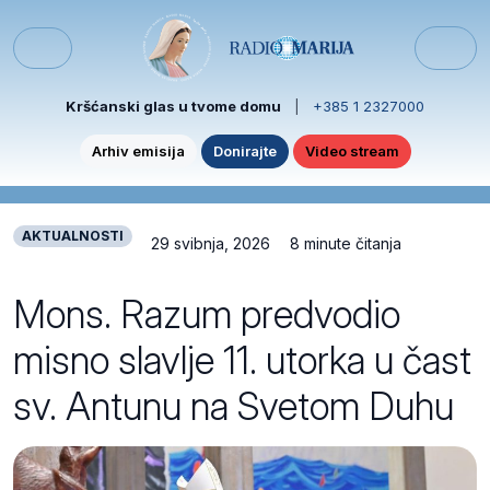
Skip to content
Skip to footer
Menu
Kršćanski glas u tvome domu
|
+385 1 2327000
Arhiv emisija
Donirajte
Video stream
AKTUALNOSTI
29 svibnja, 2026
8 minute čitanja
Mons. Razum predvodio
misno slavlje 11. utorka u čast
sv. Antunu na Svetom Duhu