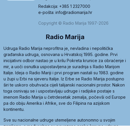
Redakcija: +385 1 2327000
e-pošta: info@radiomarija.hr
Copyright © Radio Marija 1997-2026
Radio Marija
Udruga Radio Marija neprofitna je, nevladina i nepolitička
građanska udruga, osnovana u Hrvatskoj 1995. godine. Prvi
inicijativni odbor nastao je u krilu Pokreta krunice za obraćenje i
mir, a uoči osnutka uspostavljena je suradnja s Radio Marijom
Italije. Ideja o Radio Mariji i prvi program nastali su 1983. godine
u župi u Erbi na sjeveru Italije. Iz Erbe se Radio Marija postupno
širi te uskoro obuhvaća cijeli talijanski nacionalni prostor. Nakon
toga osnivaju se i uspostavljaju udruge i radijske postaje s
imenom Radio Marija u četrdesetak zemalja, počevši od Europe
pa do obiju Amerika i Afrike, sve do Filipina na azijskom
kontinentu.
Sve su nacionalne udruge utemeljene autonomno u svojim
zemljama, a međusobna su povezane preko krovne udruge