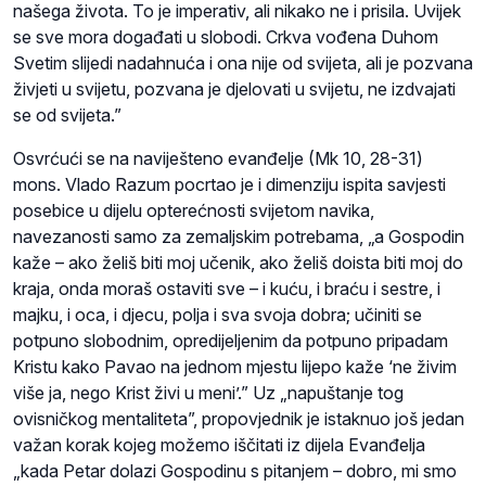
našega života. To je imperativ, ali nikako ne i prisila. Uvijek
se sve mora događati u slobodi. Crkva vođena Duhom
Svetim slijedi nadahnuća i ona nije od svijeta, ali je pozvana
živjeti u svijetu, pozvana je djelovati u svijetu, ne izdvajati
se od svijeta.”
Osvrćući se na naviješteno evanđelje (Mk 10, 28-31)
mons. Vlado Razum pocrtao je i dimenziju ispita savjesti
posebice u dijelu opterećnosti svijetom navika,
navezanosti samo za zemaljskim potrebama, „a Gospodin
kaže – ako želiš biti moj učenik, ako želiš doista biti moj do
kraja, onda moraš ostaviti sve – i kuću, i braću i sestre, i
majku, i oca, i djecu, polja i sva svoja dobra; učiniti se
potpuno slobodnim, opredijeljenim da potpuno pripadam
Kristu kako Pavao na jednom mjestu lijepo kaže ‘ne živim
više ja, nego Krist živi u meni’.” Uz „napuštanje tog
ovisničkog mentaliteta”, propovjednik je istaknuo još jedan
važan korak kojeg možemo iščitati iz dijela Evanđelja
„kada Petar dolazi Gospodinu s pitanjem – dobro, mi smo