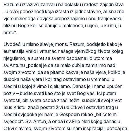
Razumu izrazivši zahvalu na dolasku i radosti zajedništva
„u ovoj pobožnosti koja izrasta iz jednostavne, ali snažne
vjere malenoga čovjeka prepoznajemo i onu franjevačku
blizinu Boga koji se daruje u malenosti, u riječi, u kruhu, u
bratu“.
Uvodeći u misno slavlje, mons. Razum, podsjetio kako je
euharistija vrelo i vrhunac našega vjerničkog života kojeg
njegujemo, a susret sa svetim osobama i o utorcima
sv.Antunu „poticaj je da se malo dublje zamislimo nad
svojim životom, da se pitamo kakva je naša vjera, koliko je
duboka naša vjera i koji trag ostavljamo u vremenu, u
sredini u kojoj živimo i djelujemo. Danas je i nama upućen
poziv – budite sveti kao što je svet Bog vaš. Ići putem
svetosti, biti sveta osoba znači težiti, suobličiti svoj život
Isus Kristu, znači postati živi ud Crkve i ostavljati trag u
sredini svjedoka jer nam je Gospodin rekao „bit ćete mi
svjedoci“. Sv. Antun, a onda i sv.Filip Neri kojeg danas u
Crkvi slavimo, svojim životom su nam inspiracija i poticaj da