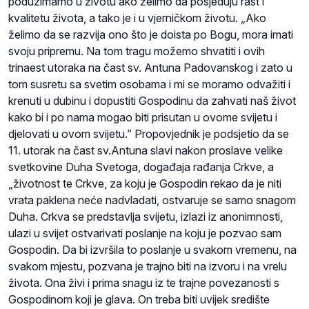
poduzimamo u životu ako želimo da posjeduju rast i
kvalitetu života, a tako je i u vjerničkom životu. „Ako
želimo da se razvija ono što je doista po Bogu, mora imati
svoju pripremu. Na tom tragu možemo shvatiti i ovih
trinaest utoraka na čast sv. Antuna Padovanskog i zato u
tom susretu sa svetim osobama i mi se moramo odvažiti i
krenuti u dubinu i dopustiti Gospodinu da zahvati naš život
kako bi i po nama mogao biti prisutan u ovome svijetu i
djelovati u ovom svijetu.” Propovjednik je podsjetio da se
11. utorak na čast sv.Antuna slavi nakon proslave velike
svetkovine Duha Svetoga, događaja rađanja Crkve, a
„životnost te Crkve, za koju je Gospodin rekao da je niti
vrata paklena neće nadvladati, ostvaruje se samo snagom
Duha. Crkva se predstavlja svijetu, izlazi iz anonimnosti,
ulazi u svijet ostvarivati poslanje na koju je pozvao sam
Gospodin. Da bi izvršila to poslanje u svakom vremenu, na
svakom mjestu, pozvana je trajno biti na izvoru i na vrelu
života. Ona živi i prima snagu iz te trajne povezanosti s
Gospodinom koji je glava. On treba biti uvijek središte