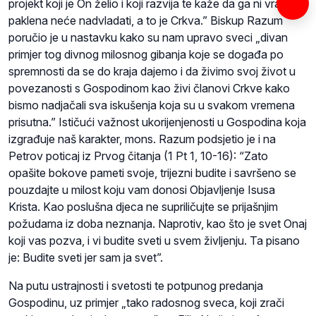
projekt koji je On želio i koji razvija te kaže da ga ni vrata
paklena neće nadvladati, a to je Crkva.” Biskup Razum
poručio je u nastavku kako su nam upravo sveci „divan
primjer tog divnog milosnog gibanja koje se događa po
spremnosti da se do kraja dajemo i da živimo svoj život u
povezanosti s Gospodinom kao živi članovi Crkve kako
bismo nadjačali sva iskušenja koja su u svakom vremena
prisutna.” Ističući važnost ukorijenjenosti u Gospodina koja
izgrađuje naš karakter, mons. Razum podsjetio je i na
Petrov poticaj iz Prvog čitanja (1 Pt 1, 10-16): “Zato
opašite bokove pameti svoje, trijezni budite i savršeno se
pouzdajte u milost koju vam donosi Objavljenje Isusa
Krista. Kao poslušna djeca ne supriličujte se prijašnjim
požudama iz doba neznanja. Naprotiv, kao što je svet Onaj
koji vas pozva, i vi budite sveti u svem življenju. Ta pisano
je: Budite sveti jer sam ja svet”.
Na putu ustrajnosti i svetosti te potpunog predanja
Gospodinu, uz primjer „tako radosnog sveca, koji zrači