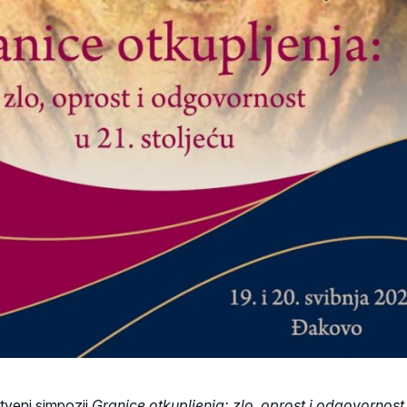
veni simpozij
Granice otkupljenja: zlo, oprost i odgovornost 