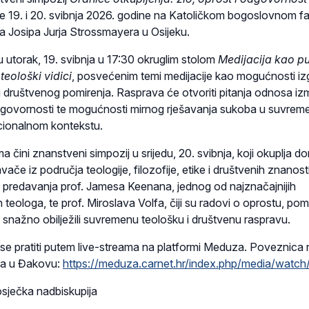
e 19. i 20. svibnja 2026. godine na Katoličkom bogoslovnom fa
a Josipa Jurja Strossmayera u Osijeku.
 utorak, 19. svibnja u 17:30 okruglim stolom
Medijacija kao pu
teološki vidici
, posvećenim temi medijacije kao mogućnosti iz
 i društvenog pomirenja. Rasprava će otvoriti pitanja odnosa i
odgovornosti te mogućnosti mirnog rješavanja sukoba u suvre
ucionalnom kontekstu.
a čini znanstveni simpozij u srijedu, 20. svibnja, koji okuplja d
e iz područja teologije, filozofije, etike i društvenih znanosti
predavanja prof. Jamesa Keenana, jednog od najznačajnijih
teologa, te prof. Miroslava Volfa, čiji su radovi o oprostu, pomi
 snažno obilježili suvremenu teološku i društvenu raspravu.
e se pratiti putem live-streama na platformi Meduza. Poveznica 
a u Đakovu:
https://meduza.carnet.hr/index.php/media/watch
sječka nadbiskupija