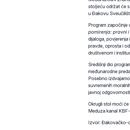
stoljeću
održat će s
u Đakovu Sveučilišt
Program započinje u
pomirenja: pravni i 
dijaloga, povjerenja
pravde, oprosta i 
društvenom i instit
Središnji dio program
međunarodne predavač
Posebno izdvajamo 
suvremenih moralnih 
javnoj odgovornosti
Okrugli stol moći ć
Meduza kanal KBF-
Izvor: Đakovačko-o