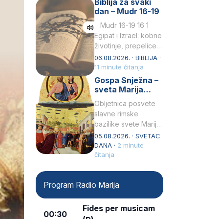
Biblija za svaki
Petar u svojoj
dan – Mudr 16-19
drugoj…
Mudr 16-19 16 1
Egipat i Izrael: kobne
životinje, prepelice
Zato bijahu
06.08.2026. · BIBLIJA ·
primjereno kažnjeni
11 minute čitanja
sličnim životinjamai
Gospa Snježna –
mučeni mnoštvom
sveta Marija
kukaca.2 A narod…
Velika, zaštitnica
Obljetnica posvete
rimske bazilike
slavne rimske
bazilike svete Marije
Velike (Santa Maria
05.08.2026. · SVETAC
Maggiore) u narodu
DANA ·
2 minute
se slavi kao Gospa
čitanja
Snježna. Ovaj naziv,
Sancta Maria…
Program Radio Marija
Fides per musicam
00:30