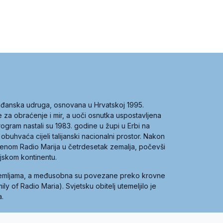
građanska udruga, osnovana u Hrvatskoj 1995.
ce za obraćenje i mir, a uoči osnutka uspostavljena
 program nastali su 1983. godine u župi u Erbi na
 obuhvaća cijeli talijanski nacionalni prostor. Nakon
 imenom Radio Marija u četrdesetak zemalja, počevši
ijskom kontinentu.
zemljama, a međusobna su povezane preko krovne
y of Radio Maria). Svjetsku obitelj utemeljilo je
a.