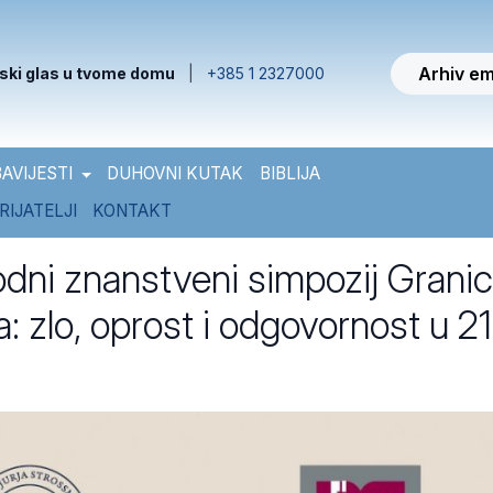
Arhiv em
ski glas u tvome domu
|
+385 1 2327000
AVIJESTI
DUHOVNI KUTAK
BIBLIJA
RIJATELJI
KONTAKT
ni znanstveni simpozij Grani
a: zlo, oprost i odgovornost u 21