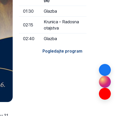
(R)
01:30
Glazba
Krunica – Radosna
02:15
otajstva
02:40
Glazba
Pogledajte program
u 21.