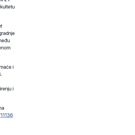
kultetu
t
gradnje
zmeđu
menom
omaće i
.
renju i
na
/11136