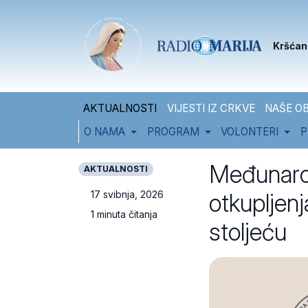
Skip to content
Skip to footer
Kršćan
AKTUALNOSTI
VIJESTI IZ CRKVE
NAŠE OB
O NAMA
PROGRAM
VOLONTERI
P
Međunarod
AKTUALNOSTI
otkupljenj
17 svibnja, 2026
1 minuta čitanja
stoljeću