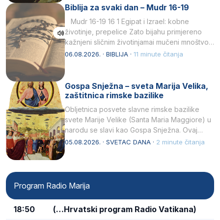
Biblija za svaki dan – Mudr 16-19
Mudr 16-19 16 1 Egipat i Izrael: kobne
životinje, prepelice Zato bijahu primjereno
kažnjeni sličnim životinjamai mučeni mnoštvom
kukaca.2 A narod…
06.08.2026. · BIBLIJA ·
11 minute čitanja
Gospa Snježna – sveta Marija Velika,
zaštitnica rimske bazilike
Obljetnica posvete slavne rimske bazilike
svete Marije Velike (Santa Maria Maggiore) u
narodu se slavi kao Gospa Snježna. Ovaj
naziv, Sancta Maria…
05.08.2026. · SVETAC DANA ·
2 minute čitanja
Program Radio Marija
18:50
(…Hrvatski program Radio Vatikana)