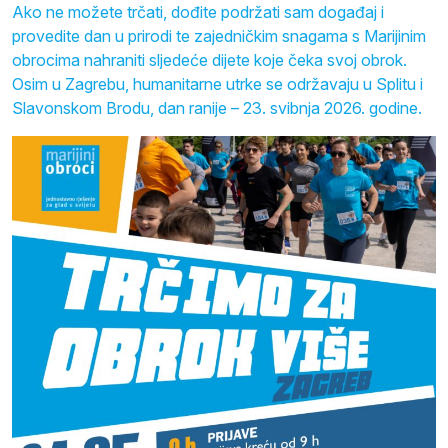
Ako ne možete trčati, dođite podržati sam događaj i
provedite dan u prirodi te zajedničkim snagama s Marijinim
obrocima nahraniti sljedeće dijete koje čeka svoj obrok.
Osim u Zagrebu, humanitarne utrke se održavaju u Splitu i
Slavonskom Brodu, dan ranije – 23. svibnja 2026. godine.