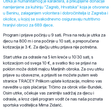
Utrka je humanitarnog je karaktera, a prikupljene donacije
namijenjene za kuhinju “Zagreb, Hrvatska” koja je otvorena
u Beninu, zalaganjem volontera i dobročinitelja iz Zagreba i
okolice, u kojoj se svakodnevno osiguravaju nutritivno
hranjivi obroci za 689 djece.
Program i prijave počinju u 9 sati. Prva na redu je utrka za
djecu na 800 m i ona počinje u 10 sati, a preporučena
kotizacija je 3 €. Za dječju utrku prijava nije potrebna.
Start utrke za odrasle na 5 km kreće u 10:30 sati, s
kotizacijom od svega 10 €, a svatko tko se prijavi na
poklon može dobiti majicu Marijinih obroka. Za ovu utrku
prijave su obavezne, a prijaviti se možete putem web
stranice TRACEY Prilikom uplate kotizacije, molimo vas
navedite u opis plaćanja: Trčimo za obrok više-Bundek.
Osim utrke, očekuje vas zanimljiv sadržaj za djecu i
odrasle, a kroz cijeli program vodit će nas naša poznata
sportska voditeljica Mirna Zidarić.