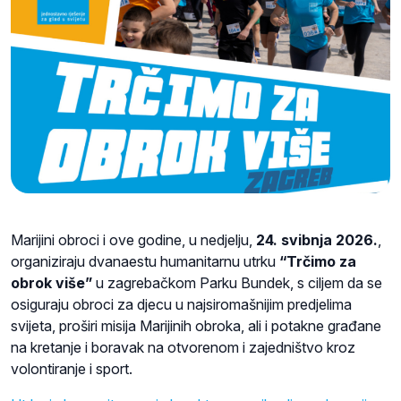
Marijini obroci i ove godine, u nedjelju,
24. svibnja 2026.
,
organiziraju dvanaestu humanitarnu utrku
“Trčimo za
obrok više”
u zagrebačkom Parku Bundek, s ciljem da se
osiguraju obroci za djecu u najsiromašnijim predjelima
svijeta, proširi misija Marijinih obroka, ali i potakne građane
na kretanje i boravak na otvorenom i zajedništvo kroz
volontiranje i sport.