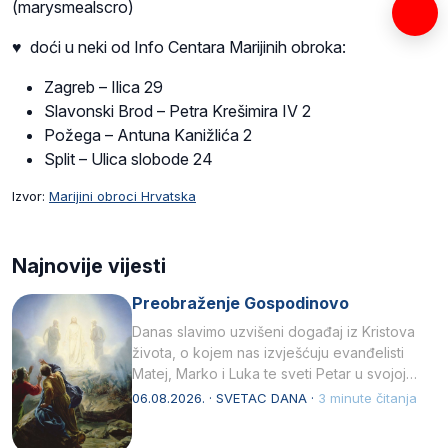
(marysmealscro)
♥ doći u neki od Info Centara Marijinih obroka:
Zagreb – Ilica 29
Slavonski Brod – Petra Krešimira IV 2
Požega – Antuna Kanižlića 2
Split – Ulica slobode 24
Izvor:
Marijini obroci Hrvatska
Najnovije vijesti
Preobraženje Gospodinovo
Danas slavimo uzvišeni događaj iz Kristova
života, o kojem nas izvješćuju evanđelisti
Matej, Marko i Luka te sveti Petar u svojoj
drugoj…
06.08.2026. · SVETAC DANA ·
3 minute čitanja