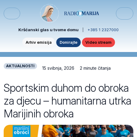
Skip to content
Skip to footer
Menu
Kršćanski glas u tvome domu
|
+385 1 2327000
Arhiv emisija
Donirajte
Video stream
AKTUALNOSTI
15 svibnja, 2026
2 minute čitanja
Sportskim duhom do obroka
za djecu – humanitarna utrka
Marijinih obroka