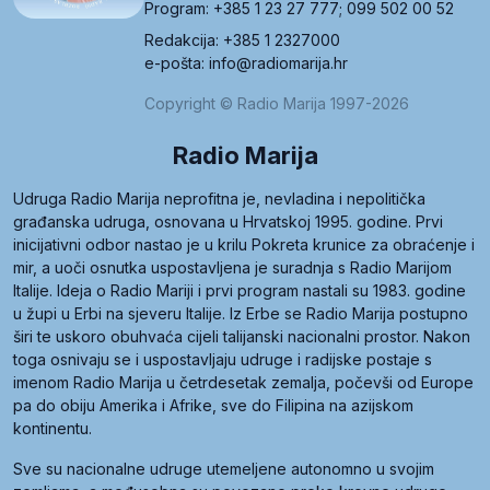
Program: +385 1 23 27 777; 099 502 00 52
Redakcija: +385 1 2327000
e-pošta: info@radiomarija.hr
Copyright © Radio Marija 1997-2026
Radio Marija
Udruga Radio Marija neprofitna je, nevladina i nepolitička
građanska udruga, osnovana u Hrvatskoj 1995. godine. Prvi
inicijativni odbor nastao je u krilu Pokreta krunice za obraćenje i
mir, a uoči osnutka uspostavljena je suradnja s Radio Marijom
Italije. Ideja o Radio Mariji i prvi program nastali su 1983. godine
u župi u Erbi na sjeveru Italije. Iz Erbe se Radio Marija postupno
širi te uskoro obuhvaća cijeli talijanski nacionalni prostor. Nakon
toga osnivaju se i uspostavljaju udruge i radijske postaje s
imenom Radio Marija u četrdesetak zemalja, počevši od Europe
pa do obiju Amerika i Afrike, sve do Filipina na azijskom
kontinentu.
Sve su nacionalne udruge utemeljene autonomno u svojim