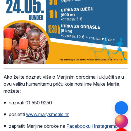
Ako želite doznati više o Marijinim obrocima i uključiti se u
ovu veliku humanitarnu priču koja nosi ime Majke Marije,
možete:
♥ nazvati 01 550 9250
♥ posjetiti
www.marysmeals.hr
♥ zapratiti Marijine obroke na
Facebooku
i
Instagramu