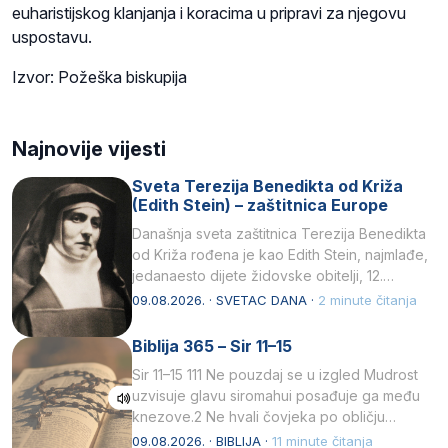
euharistijskog klanjanja i koracima u pripravi za njegovu
uspostavu.
Izvor: Požeška biskupija
Najnovije vijesti
Sveta Terezija Benedikta od Križa
(Edith Stein) – zaštitnica Europe
Današnja sveta zaštitnica Terezija Benedikta
od Križa rođena je kao Edith Stein, najmlađe,
jedanaesto dijete židovske obitelji, 12.
listopada 1891, u Wrocławu…
09.08.2026. · SVETAC DANA ·
2 minute čitanja
Biblija 365 – Sir 11–15
Sir 11–15 111 Ne pouzdaj se u izgled Mudrost
uzvisuje glavu siromahui posađuje ga među
knezove.2 Ne hvali čovjeka po obličju
njegovui…
09.08.2026. · BIBLIJA ·
11 minute čitanja