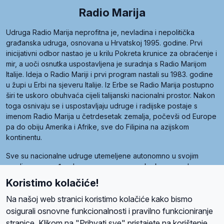
Radio Marija
Udruga Radio Marija neprofitna je, nevladina i nepolitička
građanska udruga, osnovana u Hrvatskoj 1995. godine. Prvi
inicijativni odbor nastao je u krilu Pokreta krunice za obraćenje i
mir, a uoči osnutka uspostavljena je suradnja s Radio Marijom
Italije. Ideja o Radio Mariji i prvi program nastali su 1983. godine
u župi u Erbi na sjeveru Italije. Iz Erbe se Radio Marija postupno
širi te uskoro obuhvaća cijeli talijanski nacionalni prostor. Nakon
toga osnivaju se i uspostavljaju udruge i radijske postaje s
imenom Radio Marija u četrdesetak zemalja, počevši od Europe
pa do obiju Amerika i Afrike, sve do Filipina na azijskom
kontinentu.
Sve su nacionalne udruge utemeljene autonomno u svojim
zemljama, a međusobna su povezane preko krovne udruge
pod nazivom Svjetska obitelj Radio Marije (World Family of
Koristimo kolačiće!
Radio Maria). Svjetsku obitelj utemeljilo je sedam članica, među
kojima je i hrvatska Udruga Radio Marija.
Na našoj web stranici koristimo kolačiće kako bismo
osigurali osnovne funkcionalnosti i pravilno funkcioniranje
stranice. Klikom na "Prihvati sve" pristajete na korištenje