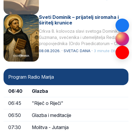
Sveti Dominik – prijatelj siromaha i
širitelj krunice
Crkva 8. kolovoza slavi svetoga Dominika
Guzmana, svećenika i utemeljitelja Reda
propovjednika (Ordo Praedicatorum – OP).
Svojim životom, dubokom ljubavlju prema
08.08.2026. · SVETAC DANA ·
3 minute čitanja
Kristu…
Program Radio Marija
06:40
Glazba
06:45
"Riječ o Riječi"
06:50
Glazba i meditacije
07:30
Molitva - Jutarnja