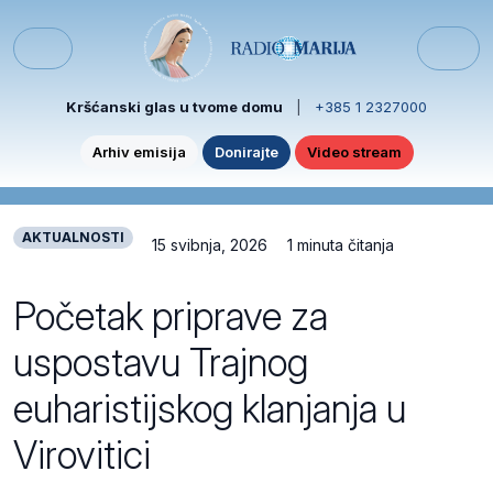
Skip to content
Skip to footer
Menu
Kršćanski glas u tvome domu
|
+385 1 2327000
Arhiv emisija
Donirajte
Video stream
AKTUALNOSTI
15 svibnja, 2026
1 minuta čitanja
Početak priprave za
uspostavu Trajnog
euharistijskog klanjanja u
Virovitici