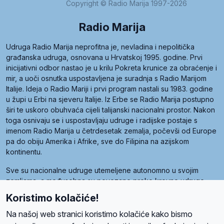
Copyright © Radio Marija 1997-2026
Radio Marija
Udruga Radio Marija neprofitna je, nevladina i nepolitička
građanska udruga, osnovana u Hrvatskoj 1995. godine. Prvi
inicijativni odbor nastao je u krilu Pokreta krunice za obraćenje i
mir, a uoči osnutka uspostavljena je suradnja s Radio Marijom
Italije. Ideja o Radio Mariji i prvi program nastali su 1983. godine
u župi u Erbi na sjeveru Italije. Iz Erbe se Radio Marija postupno
širi te uskoro obuhvaća cijeli talijanski nacionalni prostor. Nakon
toga osnivaju se i uspostavljaju udruge i radijske postaje s
imenom Radio Marija u četrdesetak zemalja, počevši od Europe
pa do obiju Amerika i Afrike, sve do Filipina na azijskom
kontinentu.
Sve su nacionalne udruge utemeljene autonomno u svojim
zemljama, a međusobna su povezane preko krovne udruge
pod nazivom Svjetska obitelj Radio Marije (World Family of
Koristimo kolačiće!
Radio Maria). Svjetsku obitelj utemeljilo je sedam članica, među
kojima je i hrvatska Udruga Radio Marija.
Na našoj web stranici koristimo kolačiće kako bismo