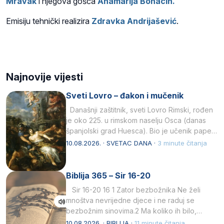
Mravak
i njegova gošća
Anamarija Bonacin.
Emisiju tehnički realizira
Zdravka Andrijašević
.
Najnovije vijesti
Sveti Lovro – đakon i mučenik
Današnji zaštitnik, sveti Lovro Rimski, rođen
je oko 225. u rimskom naselju Osca (danas
španjolski grad Huesca). Bio je učenik pape…
10.08.2026. · SVETAC DANA ·
3 minute čitanja
Biblija 365 – Sir 16-20
Sir 16-20 16 1 Zator bezbožnika Ne želi
mnoštva nevrijedne djece i ne raduj se
bezbožnim sinovima.2 Ma koliko ih bilo,…
10.08.2026. · BIBLIJA ·
11 minute čitanja