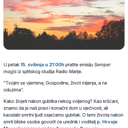
U petak
15. svibnja u 21:00h
pratite emisiju
Semper
magis
iz splitskog studija Radio Marije.
“Tvojim se vjernima, Gospodine, život mijenja, a ne
oduzima”.
Kako živjeti nakon gubitka nekog voljenog? Kao kršćani,
znamo da je naš pravi i konačni dom u vječnosti, ali
kaoslabi smrtni ljudi osjećamo gubitak. O temi života nakon
smrti bliske osobe govorit će urednik i voditelj
p. Hrvoje