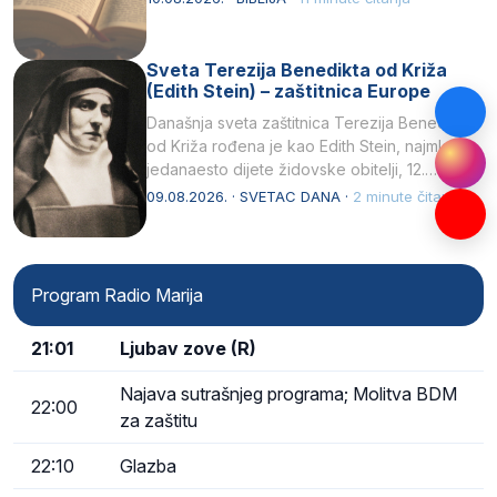
Sveta Terezija Benedikta od Križa
(Edith Stein) – zaštitnica Europe
Današnja sveta zaštitnica Terezija Benedikta
od Križa rođena je kao Edith Stein, najmlađe,
jedanaesto dijete židovske obitelji, 12.
listopada 1891, u Wrocławu…
09.08.2026. · SVETAC DANA ·
2 minute čitanja
Program Radio Marija
21:01
Ljubav zove (R)
Najava sutrašnjeg programa; Molitva BDM
22:00
za zaštitu
22:10
Glazba