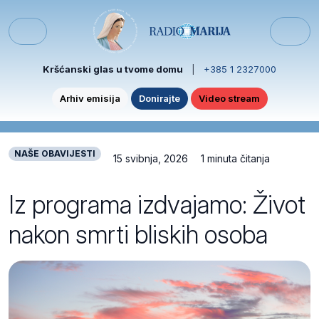
Skip to content
Skip to footer
Menu
Kršćanski glas u tvome domu
|
+385 1 2327000
Arhiv emisija
Donirajte
Video stream
NAŠE OBAVIJESTI
15 svibnja, 2026
1 minuta čitanja
Iz programa izdvajamo: Život
nakon smrti bliskih osoba