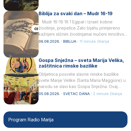
Biblija za svaki dan – Mudr 16-19
Mudr 16-19 16 1 Egipat i Izrael: kobne
životinje, prepelice Zato bijahu primjereno
kažnjeni sličnim životinjamai mučeni mnoštvom
kukaca.2 A narod…
06.08.2026. · BIBLIJA ·
11 minute čitanja
Gospa Snježna – sveta Marija Velika,
zaštitnica rimske bazilike
Obljetnica posvete slavne rimske bazilike
svete Marije Velike (Santa Maria Maggiore) u
narodu se slavi kao Gospa Snježna. Ovaj
naziv, Sancta Maria…
05.08.2026. · SVETAC DANA ·
2 minute čitanja
Program Radio Marija