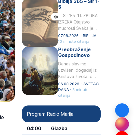
Biblija 365 – Sir 1-
rođenjem Grk.
5
Obnovio je odnose s
afričkim…
Sir 1-5 1 I. ZBIRKA
IZREKA Otajstvo
mudrosti Svaka je
mudrost od Gospoda
07.08.2026. · BIBLIJA ·
i s njime je dovijeka.2
10 minute čitanja
Tko će…
Preobraženje
Gospodinovo
Danas slavimo
uzvišeni događaj iz
Kristova života, o
kojem nas izvješćuju
06.08.2026. · SVETAC
evanđelisti Matej,
DANA ·
3 minute
Marko i Luka te sveti
čitanja
Petar u svojoj
drugoj…
Program Radio Marija
io
04:00
Glazba