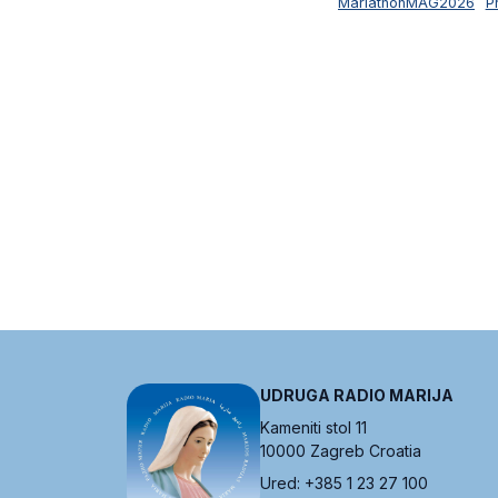
MariathonMAG2026
P
UDRUGA RADIO MARIJA
Kameniti stol 11
10000 Zagreb Croatia
Ured: +385 1 23 27 100