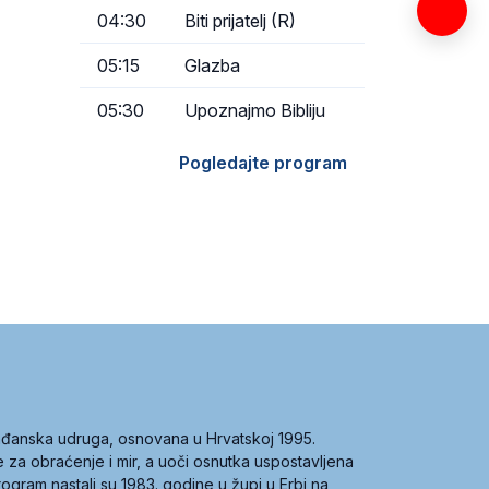
04:30
Biti prijatelj (R)
05:15
Glazba
05:30
Upoznajmo Bibliju
Pogledajte program
građanska udruga, osnovana u Hrvatskoj 1995.
ce za obraćenje i mir, a uoči osnutka uspostavljena
 program nastali su 1983. godine u župi u Erbi na