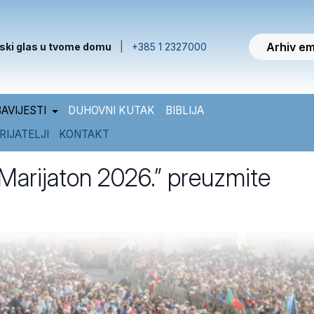
Arhiv em
ski glas u tvome domu
|
+385 1 2327000
AVIJESTI
DUHOVNI KUTAK
BIBLIJA
RIJATELJI
KONTAKT
Marijaton 2026.” preuzmite