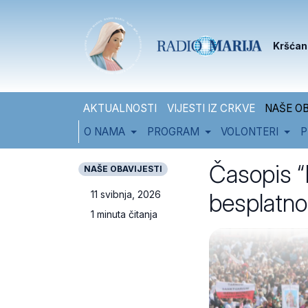
Skip to content
Skip to footer
Kršćan
AKTUALNOSTI
VIJESTI IZ CRKVE
NAŠE OB
O NAMA
PROGRAM
VOLONTERI
P
Časopis “
NAŠE OBAVIJESTI
besplatno
11 svibnja, 2026
1 minuta čitanja