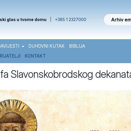
Arhiv em
ski glas u tvome domu
|
+385 1 2327000
AVIJESTI
DUHOVNI KUTAK
BIBLIJA
RIJATELJI
KONTAKT
rfa Slavonskobrodskog dekanat