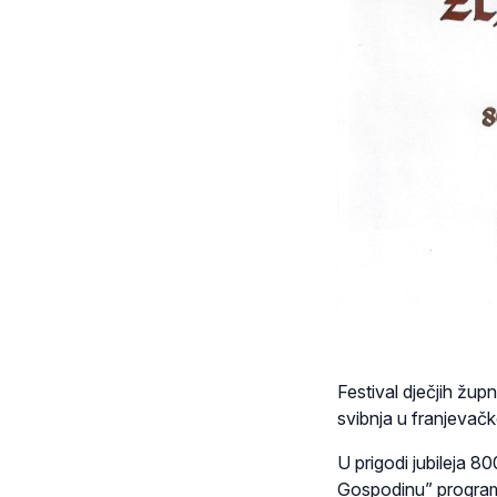
Festival dječjih žu
svibnja u franjeva
U prigodi jubileja 8
Gospodinu” program 