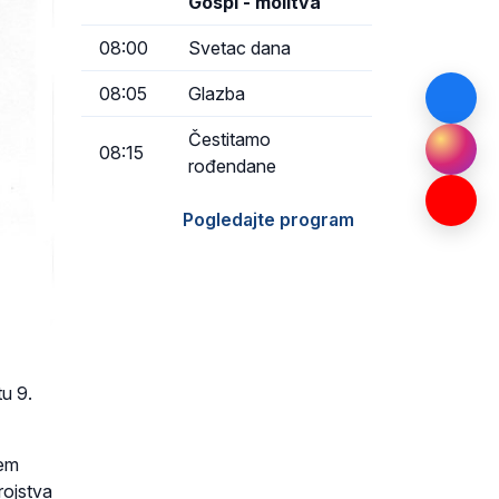
Gospi - molitva
08:00
Svetac dana
08:05
Glazba
Čestitamo
08:15
rođendane
Pogledajte program
tu 9.
jem
rojstva