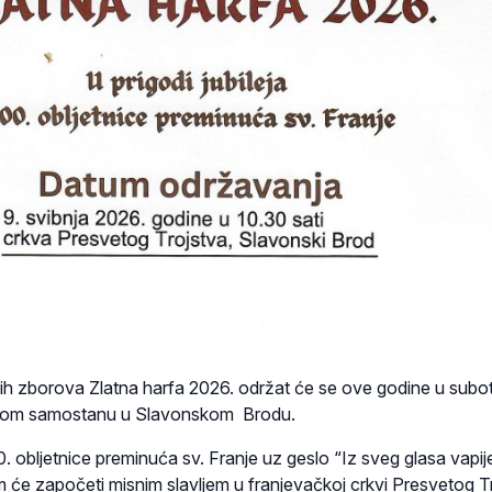
pnih zborova Zlatna harfa 2026. održat će se ove godine u subo
čkom samostanu u Slavonskom Brodu.
00. obljetnice preminuća sv. Franje uz geslo “Iz sveg glasa vapi
će započeti misnim slavljem u franjevačkoj crkvi Presvetog T