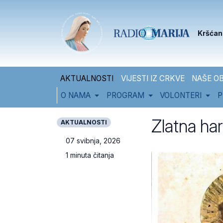
Skip to content
Skip to footer
Kršćan
AKTUALNOSTI
VIJESTI IZ CRKVE
NAŠE OB
O NAMA
PROGRAM
VOLONTERI
P
Zlatna ha
AKTUALNOSTI
07 svibnja, 2026
1 minuta čitanja