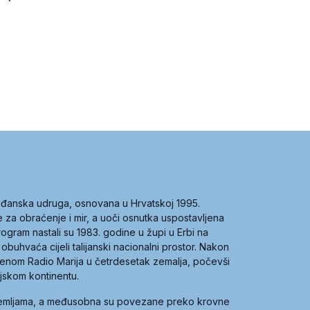
građanska udruga, osnovana u Hrvatskoj 1995.
ce za obraćenje i mir, a uoči osnutka uspostavljena
 program nastali su 1983. godine u župi u Erbi na
 obuhvaća cijeli talijanski nacionalni prostor. Nakon
 imenom Radio Marija u četrdesetak zemalja, počevši
ijskom kontinentu.
zemljama, a međusobna su povezane preko krovne