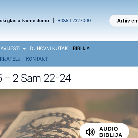
Arhiv em
ski glas u tvome domu
|
+385 1 2327000
AVIJESTI
DUHOVNI KUTAK
BIBLIJA
RIJATELJI
KONTAKT
65 – 2 Sam 22-24