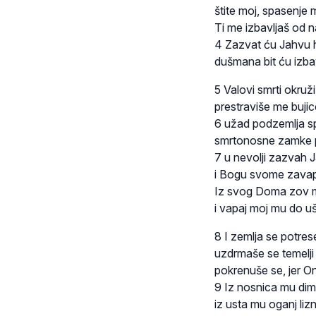
štite moj, spasenje 
Ti me izbavljaš od na
4 Zazvat ću Jahvu h
dušmana bit ću izbav
5 Valovi smrti okruž
prestraviše me buji
6 užad podzemlja s
smrtonosne zamke 
7 u nevolji zazvah 
i Bogu svome zavap
Iz svog Doma zov m
i vapaj moj mu do uši
8 I zemlja se potrese
uzdrmaše se temelji
pokrenuše se, jer O
9 Iz nosnica mu dim
iz usta mu oganj liz