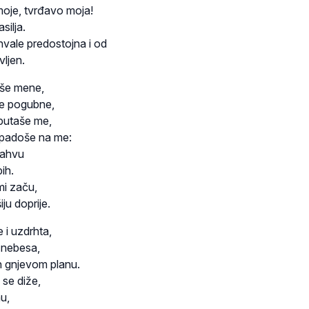
moje, tvrđavo moja!
silja.
vale predostojna i od
ljen.
iše mene,
ce pogubne,
putaše me,
padoše na me:
Jahvu
ih.
i začu,
ju doprije.
 i uzdrhta,
 nebesa,
n gnjevom planu.
 se diže,
nu,