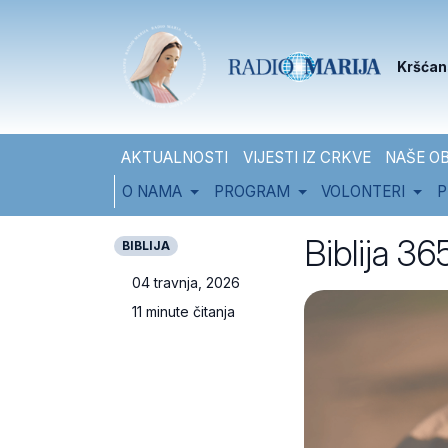
Skip to content
Skip to footer
Kršćan
AKTUALNOSTI
VIJESTI IZ CRKVE
NAŠE OB
O NAMA
PROGRAM
VOLONTERI
P
Biblija 3
BIBLIJA
04 travnja, 2026
11 minute čitanja