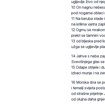
ugljevlje živo od nj
10 On nagnu nebesa 
pod nogama oblaci 
11 Na keruba stade i
na krilima vjetra zapl
12 Ogrnu se mrako
prekri se tamnim vo
13 od bljeska pred 
užga se ugljevlje p
14 Jahve s neba za
Svevišnjega glas se 
15 Odape strijele i 
izbaci munje i na zem
16 Morska dna se p
i temelji svijeta post
od strašne prijetnje
od olujna daha gnje