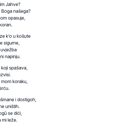
sim Jahve?
im Boga našega?
gom opasuje,
ekoran.
ze k’o u košute
ne sigurne,
 uvježba
ni napinju.
j koji spašava,
zvisi.
š mom koraku,
srću.
šmane i dostigoh,
ne uništih.
gû se dići,
 mi leže.