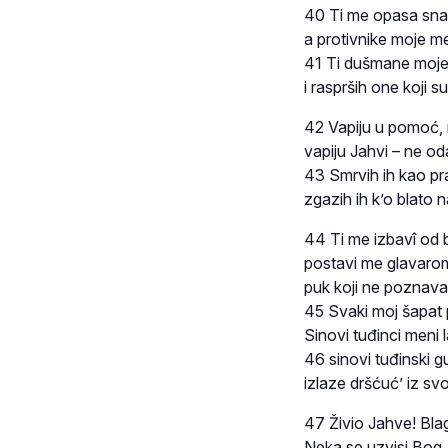
40 Ti me opasa sna
a protivnike moje me
41 Ti dušmane moje u
i rasprših one koji su
42 Vapiju u pomoć,
vapiju Jahvi – ne od
43 Smrvih ih kao pra
zgazih ih k’o blato n
44 Ti me izbavî od
postavi me glavaro
puk koji ne poznavah
45 Svaki moj šapat 
Sinovi tuđinci meni l
46 sinovi tuđinski 
izlaze dršćuć’ iz svo
47 Živio Jahve! Blag
Neka se uzvisi Bog,