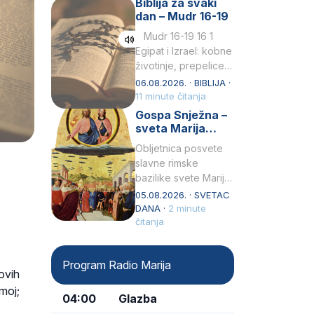
Biblija za svaki
Petar u svojoj
dan – Mudr 16-19
drugoj…
Mudr 16-19 16 1
Egipat i Izrael: kobne
životinje, prepelice
Zato bijahu
06.08.2026. · BIBLIJA ·
primjereno kažnjeni
11 minute čitanja
sličnim životinjamai
Gospa Snježna –
mučeni mnoštvom
sveta Marija
kukaca.2 A narod…
Velika, zaštitnica
Obljetnica posvete
rimske bazilike
slavne rimske
bazilike svete Marije
Velike (Santa Maria
05.08.2026. · SVETAC
Maggiore) u narodu
DANA ·
2 minute
se slavi kao Gospa
čitanja
Snježna. Ovaj naziv,
Sancta Maria…
Program Radio Marija
ovih
 moj;
04:00
Glazba