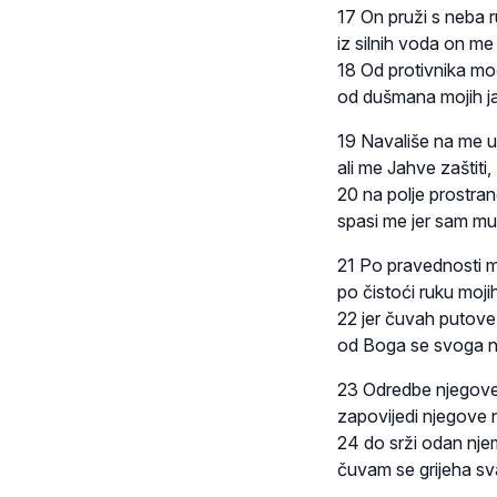
17 On pruži s neba r
iz silnih voda on me 
18 Od protivnika m
od dušmana mojih j
19 Navališe na me u 
ali me Jahve zaštiti,
20 na polje prostra
spasi me jer sam mu
21 Po pravednosti m
po čistoći ruku moji
22 jer čuvah putove
od Boga se svoga ne
23 Odredbe njegove
zapovijedi njegove 
24 do srži odan nje
čuvam se grijeha s