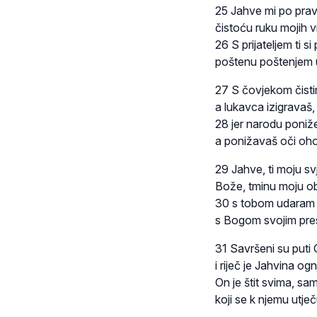
25 Jahve mi po pravd
čistoću ruku mojih vi
26 S prijateljem ti si p
poštenu poštenjem 
27 S čovjekom čistim 
a lukavca izigravaš,
28 jer narodu poniž
a ponižavaš oči oho
29 Jahve, ti moju svj
Bože, tminu moju o
30 s tobom udaram
s Bogom svojim pre
31 Savršeni su puti 
i riječ je Jahvina o
On je štit svima, sa
koji se k njemu utječ