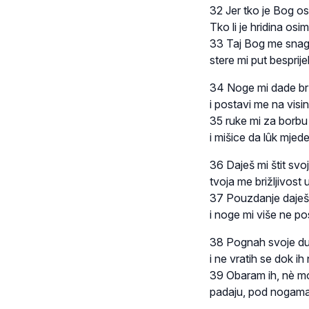
32 Jer tko je Bog o
Tko li je hridina os
33 Taj Bog me sna
stere mi put besprij
34 Noge mi dade br
i postavi me na visi
35 ruke mi za borbu
i mišice da lûk mjede
36 Daješ mi štit svo
tvoja me brižljivost u
37 Pouzdanje daje
i noge mi više ne po
38 Pognah svoje du
i ne vratih se dok ih 
39 Obaram ih, nè mo
padaju, pod nogama