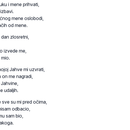
uku i mene prihvati,
izbavi.
oćnog mene oslobodi,
ačih od mene.
dan zlosretni,
no izvede me,
 mio.
ojoj Jahve mi uzvrati,
h on me nagradi,
 Jahvine,
 udaljih.
 sve su mi pred očima,
nisam odbacio,
mu sam bio,
vakoga.