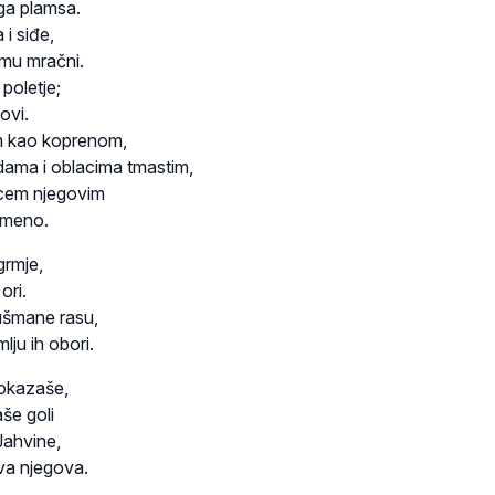
ega plamsa.
i siđe,
mu mračni.
 poletje;
ovi.
m kao koprenom,
dama i oblacima tmastim,
licem njegovim
lameno.
grmje,
ori.
dušmane rasu,
lju ih obori.
okazaše,
aše goli
 Jahvine,
va njegova.