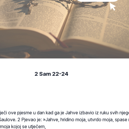
2 Sam 22-24
iječi ove pjesme u dan kad ga je Jahve izbavio iz ruku svih njeg
ke Šaulove. 2 Pjevao je: »Jahve, hridino moja, utvrdo moja, spase
moja kojoj se utječem,