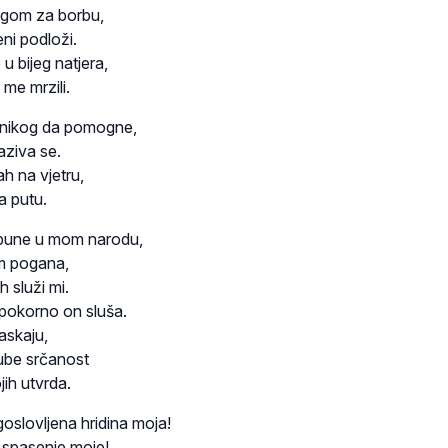
gom za borbu,
ni podloži.
 bijeg natjera,
 me mrzili.
 nikog da pomogne,
aziva se.
h na vjetru,
a putu.
 bune u mom narodu,
m pogana,
 služi mi.
pokorno on sluša.
askaju,
gube srčanost
jih utvrda.
oslovljena hridina moja!
 spasenje moje!