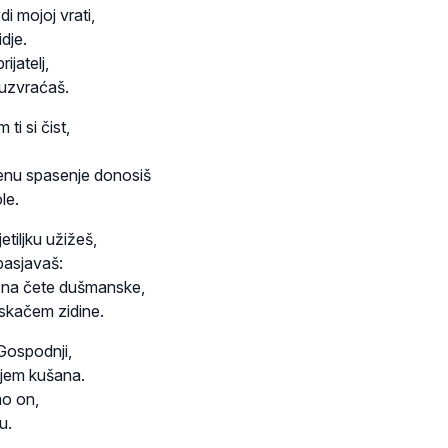
i mojoj vrati,
dje.
rijatelj,
uzvraćaš.
ti si čist,
enu spasenje donosiš
le.
etiljku užižeš,
basjavaš:
 na čete dušmanske,
skačem zidine.
Gospodnji,
gnjem kušana.
mo on,
u.