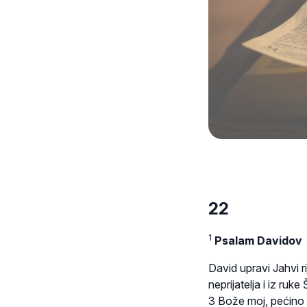
22
1
Psalam Davidov
David upravi Jahvi r
neprijatelja i iz ru
3 Bože moj, pećino 