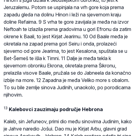
Jeruzalemu. Potom se uspinjala na vrh gore koja prema
zapadu gleda na dolinu Hinon i leži na sjevernom kraju
doline Refaima. 9 S vrha te gore zavijala je međa na izvor
Neftoah te izlazila prema gradovima u gori Efronu da zatim
okrene k Baali, to jest Kirjat Jearimu. 10 Od Baale međa je
okretala na zapad prema gori Seiru i onda, prolazeći
sjeverno od gore Jearima, to jest Kesalona, spuštala se u
Bet-Šemeš te išla k Timni. 11 Dalje je međa tekla k
sjevernom obronku Ekrona, okretala prema Šikronu,
prelazila visove Baale, pružala se do Jabneela da konačno
izbije na more. 12 Zapadna je međa Veliko more s obalom.
To su bile zemlje sinova Judinih, unaokolo, po porodicama
njihovim.
13
Kalebovci zauzimaju područje Hebrona
Kaleb, sin Jefuneov, primi dio među sinovima Judinim, kako
je Jahve naredio Jošui. Dao mu je Kirjat Arbu, glavni grad
sinova Anakovih – Hebron. 14 Kaleb protjera odatle tri sina