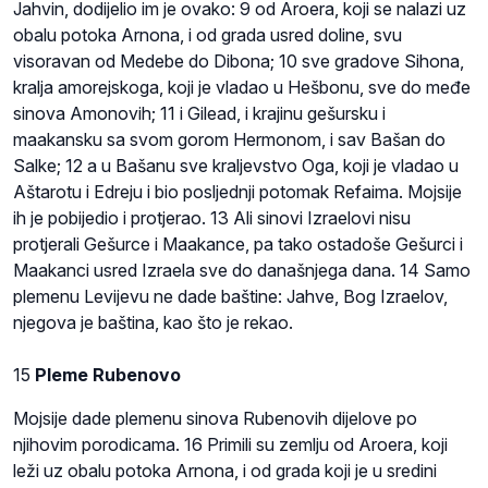
Jahvin, dodijelio im je ovako: 9 od Aroera, koji se nalazi uz
obalu potoka Arnona, i od grada usred doline, svu
visoravan od Medebe do Dibona; 10 sve gradove Sihona,
kralja amorejskoga, koji je vladao u Hešbonu, sve do međe
sinova Amonovih; 11 i Gilead, i krajinu gešursku i
maakansku sa svom gorom Hermonom, i sav Bašan do
Salke; 12 a u Bašanu sve kraljevstvo Oga, koji je vladao u
Aštarotu i Edreju i bio posljednji potomak Refaima. Mojsije
ih je pobijedio i protjerao. 13 Ali sinovi Izraelovi nisu
protjerali Gešurce i Maakance, pa tako ostadoše Gešurci i
Maakanci usred Izraela sve do današnjega dana. 14 Samo
plemenu Levijevu ne dade baštine: Jahve, Bog Izraelov,
njegova je baština, kao što je rekao.
15
Pleme Rubenovo
Mojsije dade plemenu sinova Rubenovih dijelove po
njihovim porodicama. 16 Primili su zemlju od Aroera, koji
leži uz obalu potoka Arnona, i od grada koji je u sredini