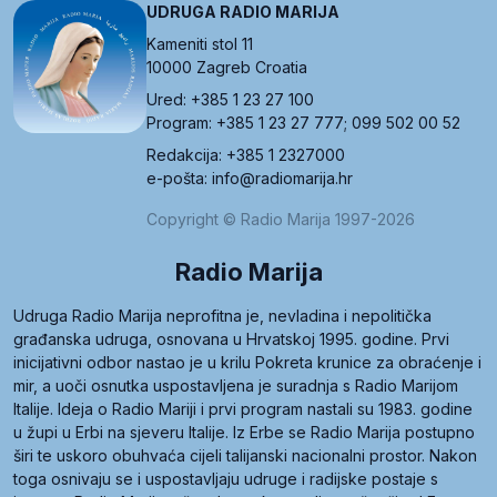
UDRUGA RADIO MARIJA
Kameniti stol 11
10000 Zagreb Croatia
Ured: +385 1 23 27 100
Program: +385 1 23 27 777; 099 502 00 52
Redakcija: +385 1 2327000
e-pošta: info@radiomarija.hr
Copyright © Radio Marija 1997-2026
Radio Marija
Udruga Radio Marija neprofitna je, nevladina i nepolitička
građanska udruga, osnovana u Hrvatskoj 1995. godine. Prvi
inicijativni odbor nastao je u krilu Pokreta krunice za obraćenje i
mir, a uoči osnutka uspostavljena je suradnja s Radio Marijom
Italije. Ideja o Radio Mariji i prvi program nastali su 1983. godine
u župi u Erbi na sjeveru Italije. Iz Erbe se Radio Marija postupno
širi te uskoro obuhvaća cijeli talijanski nacionalni prostor. Nakon
toga osnivaju se i uspostavljaju udruge i radijske postaje s