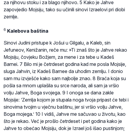
za njihovu stoku i za blago njihovo. 5 Kako je Jahve
zapovjedio Mojsiju, tako su učinili sinovi Izraelovi pri diobi
zemlje.
6
Kalebova baština
Sinovi Judini pristupe k Jošui u Gilgalu, a Kaleb, sin
Jefuneov, Kenižanin, reče mu: »Ti znaš što je Jahve rekao
Mojsiju, čovjeku Božjem, za mene i za tebe u Kadeš
Barnei. 7 Bilo mi je četrdeset godina kad me posla Mojsije,
sluga Jahvin, iz Kadeš Barnee da uhodim zemlju. I donio
sam mu izvješće kako sam najbolje znao. 8 Braća koja su
pošla sa mnom uplašila su srce naroda, ali sam ja vršio
volju Jahve, Boga svojega. 9 I onoga se dana zakle
Mojsije: ‘Zemlja kojom je stupala noga tvoja pripast će tebi i
sinovima tvojim u vječnu baštinu, jer si vršio volju Jahve,
Boga mojega.’ 10 I vidiš, Jahve me sačuvao u životu, kao
što je rekao. Već je prošlo četrdeset i pet godina kako je
Jahve to obećao Mojsiju, dok je Izrael još išao pustinjom;