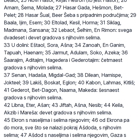
Amam, Šema, Molada; 27 Hasar Gada, Hešmon, Bet-
Pelet; 28 Hasar Šual, Beer Šeba s pripadnim područjima; 29
Baala, Ijim, Esem; 30 Eltolad, Kesil, Horma; 31 Siklag,
Madmana, Sansana; 32 Lebaot, Šelhim, En Rimon: svega
dvadeset i devet gradova s njihovim selima.
33 U dolini: Eštaol, Sora, Ašna; 34 Zanoah, En Ganim,
Tapuah, Haenam; 35 Jarmut, Adulam, Soko, Azeka; 36
Šaarajim, Aditajim, Hagedera i Gederotajim: četrnaest
gradova s njihovim selima.
37 Senan, Hadaša, Migdal-Gad; 38 Dilean, Hamispe,
Jokteel; 39 Lakiš, Boskat, Eglon; 40 Kabon, Lahmas, Kitliš;
41 Gederot, Bet-Dagon, Naama, Makeda: šesnaest
gradova s njihovim selima.
42 Libna, Eter, Ašan; 43 Jiftah, Ašna, Nesib; 44 Keila,
Akzib i Mareša: devet gradova s njihovim selima.
45 Ekron s naseljima i selima njegovim; 46 od Ekrona pa
do mora, sve što se nalazi pokraj Ašdoda, s njihovim
selima; 47 Ašdod s naseljima i selima njegovim, Gaza s