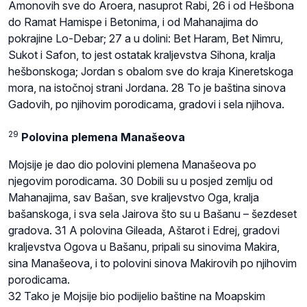
Amonovih sve do Aroera, nasuprot Rabi, 26 i od Hešbona
do Ramat Hamispe i Betonima, i od Mahanajima do
pokrajine Lo-Debar; 27 a u dolini: Bet Haram, Bet Nimru,
Sukot i Safon, to jest ostatak kraljevstva Sihona, kralja
hešbonskoga; Jordan s obalom sve do kraja Kineretskoga
mora, na istočnoj strani Jordana. 28 To je baština sinova
Gadovih, po njihovim porodicama, gradovi i sela njihova.
29
Polovina plemena Manašeova
Mojsije je dao dio polovini plemena Manašeova po
njegovim porodicama. 30 Dobili su u posjed zemlju od
Mahanajima, sav Bašan, sve kraljevstvo Oga, kralja
bašanskoga, i sva sela Jairova što su u Bašanu – šezdeset
gradova. 31 A polovina Gileada, Aštarot i Edrej, gradovi
kraljevstva Ogova u Bašanu, pripali su sinovima Makira,
sina Manašeova, i to polovini sinova Makirovih po njihovim
porodicama.
32 Tako je Mojsije bio podijelio baštine na Moapskim