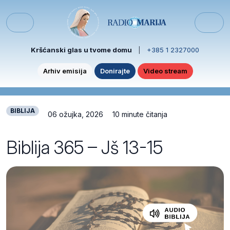
Skip to content
Skip to footer
Menu
Kršćanski glas u tvome domu
|
+385 1 2327000
Arhiv emisija
Donirajte
Video stream
BIBLIJA
06 ožujka, 2026
10 minute čitanja
Biblija 365 – Jš 13-15