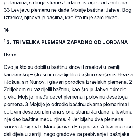
poljanama, s druge strane Jordana, istočno od Jerihona.
33 Levijevu plemenu ne dade Mojsije baštine: Jahve, Bog
Izraelov, njihova je baština, kao što im je sam rekao.
14
1
2. TRI VELIKA PLEMENA ZAPADNO OD JORDANA
Uvod
Ovo je što su dobili u baštinu sinovi Izraelovi u zemlji
kanaanskoj – što su im razdijelili u baštinu svećenik Eleazar
i Jošua, sin Nunov, i glavari porodica izraelskih plemena. 2
Ždrijebom su razdijelili baštinu, kao što je Jahve odredio
preko Mojsija, među devet plemena i polovinu desetoga
plemena. 3 Mojsije je odredio baštinu dvama plemenima i
polovini desetog plemena s onu stranu Jordana, a levitima
nije dao baštine među njima. 4 Jer bijahu dva plemena
sinova Josipovih: Manašeovo i Efrajimovo. A levitima nisu
dali dijela u zemlji, nego gradove za prebivanje i pašnjake