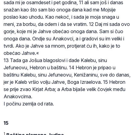
sada mi je osamdeset i pet godina, 11 ali sam još i danas
snažan kao što sam bio onoga dana kad me Mojsije
poslao kao uhodu. Kao nekoć, i sada je moja snaga u
meni, za borbu, da odem i da se vratim. 12 Daj mi sada ovo
gorje, koje mi je Jahve obećao onoga dana. Sam si čuo
onoga dana. Ondje su Anakovci, a i gradovi su im veliki i
tvrdi. Ako je Jahve sa mnom, protjerat ću ih, kako je to
obećao Jahve.«
13 Tada ga Jošua blagoslovi i dade Kalebu, sinu
Jefuneovu, Hebron u baštinu. 14 Hebron je pripao u
baštinu Kalebu, sinu Jefuneovu, Kenižaninu, sve do danas,
jer je Kaleb vršio volju Jahve, Boga Izraelova. 15 Hebron
se prije zvao Kirjat Arba; a Arba bijaše velik čovjek među
Anakovcima.
I počinu zemlja od rata.
15
1
Baština plemena Judina