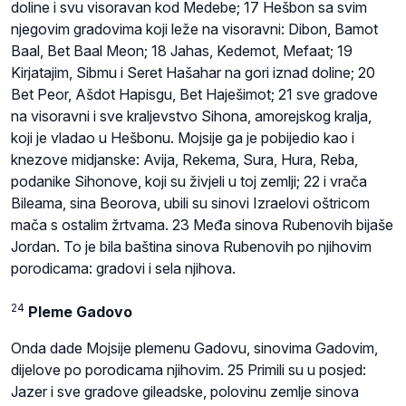
doline i svu visoravan kod Medebe; 17 Hešbon sa svim
njegovim gradovima koji leže na visoravni: Dibon, Bamot
Baal, Bet Baal Meon; 18 Jahas, Kedemot, Mefaat; 19
Kirjatajim, Sibmu i Seret Hašahar na gori iznad doline; 20
Bet Peor, Ašdot Hapisgu, Bet Haješimot; 21 sve gradove
na visoravni i sve kraljevstvo Sihona, amorejskog kralja,
koji je vladao u Hešbonu. Mojsije ga je pobijedio kao i
knezove midjanske: Avija, Rekema, Sura, Hura, Reba,
podanike Sihonove, koji su živjeli u toj zemlji; 22 i vrača
Bileama, sina Beorova, ubili su sinovi Izraelovi oštricom
mača s ostalim žrtvama. 23 Međa sinova Rubenovih bijaše
Jordan. To je bila baština sinova Rubenovih po njihovim
porodicama: gradovi i sela njihova.
24
Pleme Gadovo
Onda dade Mojsije plemenu Gadovu, sinovima Gadovim,
dijelove po porodicama njihovim. 25 Primili su u posjed:
Jazer i sve gradove gileadske, polovinu zemlje sinova