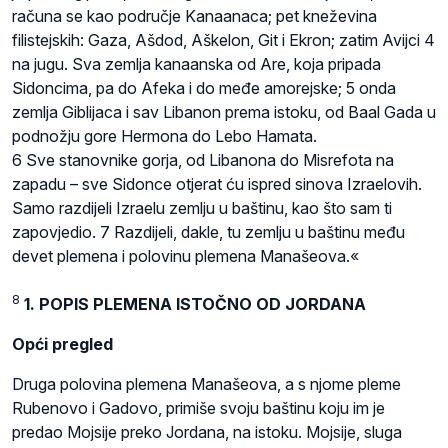
računa se kao područje Kanaanaca; pet kneževina
filistejskih: Gaza, Ašdod, Aškelon, Git i Ekron; zatim Avijci 4
na jugu. Sva zemlja kanaanska od Are, koja pripada
Sidoncima, pa do Afeka i do međe amorejske; 5 onda
zemlja Giblijaca i sav Libanon prema istoku, od Baal Gada u
podnožju gore Hermona do Lebo Hamata.
6 Sve stanovnike gorja, od Libanona do Misrefota na
zapadu – sve Sidonce otjerat ću ispred sinova Izraelovih.
Samo razdijeli Izraelu zemlju u baštinu, kao što sam ti
zapovjedio. 7 Razdijeli, dakle, tu zemlju u baštinu među
devet plemena i polovinu plemena Manašeova.«
8
1. POPIS PLEMENA ISTOČNO OD JORDANA
Opći pregled
Druga polovina plemena Manašeova, a s njome pleme
Rubenovo i Gadovo, primiše svoju baštinu koju im je
predao Mojsije preko Jordana, na istoku. Mojsije, sluga