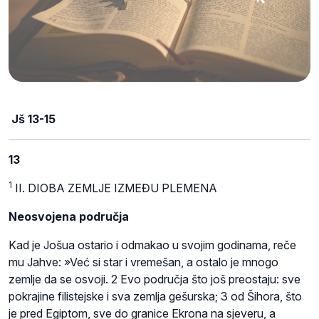
Jš 13-15
13
1
II. DIOBA ZEMLJE IZMEĐU PLEMENA
Neosvojena područja
Kad je Jošua ostario i odmakao u svojim godinama, reče
mu Jahve: »Već si star i vremešan, a ostalo je mnogo
zemlje da se osvoji. 2 Evo područja što još preostaju: sve
pokrajine filistejske i sva zemlja gešurska; 3 od Šihora, što
je pred Egiptom, sve do granice Ekrona na sjeveru, a