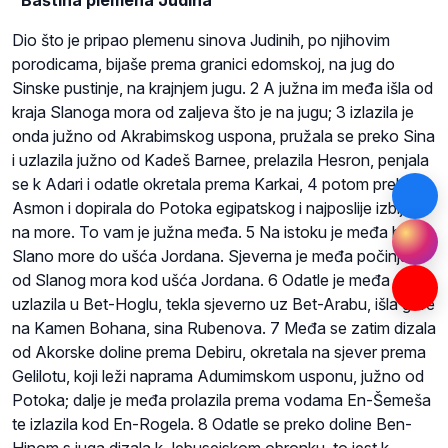
Dio što je pripao plemenu sinova Judinih, po njihovim
porodicama, bijaše prema granici edomskoj, na jug do
Sinske pustinje, na krajnjem jugu. 2 A južna im međa išla od
kraja Slanoga mora od zaljeva što je na jugu; 3 izlazila je
onda južno od Akrabimskog uspona, pružala se preko Sina
i uzlazila južno od Kadeš Barnee, prelazila Hesron, penjala
se k Adari i odatle okretala prema Karkai, 4 potom prelazila
Asmon i dopirala do Potoka egipatskog i najposlije izbijala
na more. To vam je južna međa. 5 Na istoku je međa bila:
Slano more do ušća Jordana. Sjeverna je međa počinjala
od Slanog mora kod ušća Jordana. 6 Odatle je međa
uzlazila u Bet-Hoglu, tekla sjeverno uz Bet-Arabu, išla gore
na Kamen Bohana, sina Rubenova. 7 Međa se zatim dizala
od Akorske doline prema Debiru, okretala na sjever prema
Gelilotu, koji leži naprama Adumimskom usponu, južno od
Potoka; dalje je međa prolazila prema vodama En-Šemeša
te izlazila kod En-Rogela. 8 Odatle se preko doline Ben-
Hinom s juga dizala k Jebusejskom obronku, to jest k