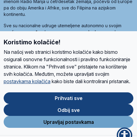
imenom Radio Marija u četrdesetak zemalja, počevši od Europe
pa do obiju Amerika i Afrike, sve do Filipina na azijskom
kontinentu.
Sve su nacionalne udruge utemeljene autonomno u svojim
zemljama, a međusobna su povezane preko krovne udruge
pod nazivom Svjetska obitelj Radio Marije (World Family of
Koristimo kolačiće!
Radio Maria). Svjetsku obitelj utemeljilo je sedam članica, među
kojima je i hrvatska Udruga Radio Marija.
Na našoj web stranici koristimo kolačiće kako bismo
osigurali osnovne funkcionalnosti i pravilno funkcioniranje
stranice. Klikom na "Prihvati sve" pristajete na korištenje
svih kolačića. Međutim, možete upravljati svojim
O nama
Radio
Program
Volonteri
Prijatelji
Kontakt
Pravila privatnosti
postavkama kolačića
kako biste dali kontrolirani pristanak.
Kolačići
Uvjeti korištenja
Ova stranica je zaštićena Google reCAPTCHA sustavom
Prihvati sve
Odbij sve
App
Google
Store
Play
Upravljaj postavkama
Design and development
SIK
&
C-Tel