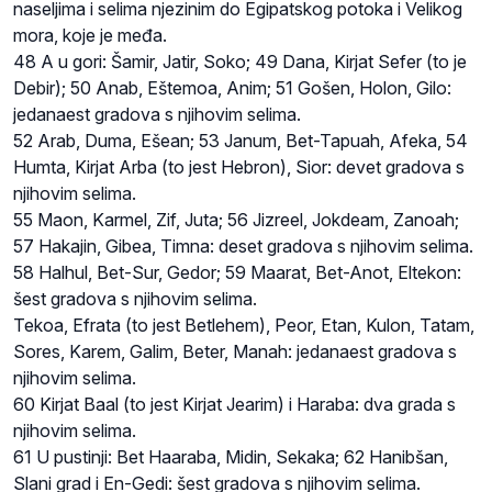
naseljima i selima njezinim do Egipatskog potoka i Velikog
mora, koje je međa.
48 A u gori: Šamir, Jatir, Soko; 49 Dana, Kirjat Sefer (to je
Debir); 50 Anab, Eštemoa, Anim; 51 Gošen, Holon, Gilo:
jedanaest gradova s njihovim selima.
52 Arab, Duma, Ešean; 53 Janum, Bet-Tapuah, Afeka, 54
Humta, Kirjat Arba (to jest Hebron), Sior: devet gradova s
njihovim selima.
55 Maon, Karmel, Zif, Juta; 56 Jizreel, Jokdeam, Zanoah;
57 Hakajin, Gibea, Timna: deset gradova s njihovim selima.
58 Halhul, Bet-Sur, Gedor; 59 Maarat, Bet-Anot, Eltekon:
šest gradova s njihovim selima.
Tekoa, Efrata (to jest Betlehem), Peor, Etan, Kulon, Tatam,
Sores, Karem, Galim, Beter, Manah: jedanaest gradova s
njihovim selima.
60 Kirjat Baal (to jest Kirjat Jearim) i Haraba: dva grada s
njihovim selima.
61 U pustinji: Bet Haaraba, Midin, Sekaka; 62 Hanibšan,
Slani grad i En-Gedi: šest gradova s njihovim selima.