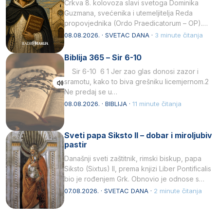
Crkva 8. kolovoza slavi svetoga Dominika
Guzmana, svećenika i utemeljitelja Reda
propovjednika (Ordo Praedicatorum – OP).
Svojim životom, dubokom ljubavlju prema
08.08.2026. · SVETAC DANA ·
3 minute čitanja
Kristu…
Biblija 365 – Sir 6-10
Sir 6-10 6 1 Jer zao glas donosi zazor i
sramotu, kako to biva grešniku licemjernom.2
Ne predaj se u…
08.08.2026. · BIBLIJA ·
11 minute čitanja
Sveti papa Siksto II – dobar i miroljubiv
pastir
Današnji sveti zaštitnik, rimski biskup, papa
Siksto (Sixtus) II, prema knjizi Liber Pontificalis
bio je rođenjem Grk. Obnovio je odnose s
afričkim…
07.08.2026. · SVETAC DANA ·
2 minute čitanja