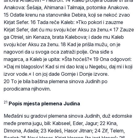
Anakova: Šešaja, Ahimana i Talmaja, potomke Anakove.
15 Odatle krenu na stanovnike Debira, koji se nekoć zvao
Kirjat Sefer. 16 Tada reče Kaleb: »Tko pokori i zauzme
Kirjat Sefer, dat ću mu svoju kćer Aksu za ženu.« 17 Zauze
ga Otniel, sin Kenaza, brata Kalebova; i dade mu Kaleb
svoju kćer Aksu za ženu. 18 Kad je prišla mužu, on je
nagovori da u svoga oca zatraži polje. Ona siđe s
magarca, a Kaleb je upita: »Šta hoćeš?« 19 Ona odgovori:
»Daj mi blagoslov! Kad si mi dao kraj u Negebu, daj mi i koji
izvor vode.« I on joj dade Gornje i Donje izvore.
20 To je bila baština plemena sinova Judinih po
porodicama njihovim.
21
Popis mjesta plemena Judina
Međašni su gradovi plemena sinova Judinih, duž edomske
međe prema jugu, bili: Kabseel, Eder, Jagur; 22 Kina,
Dimona, Adada; 23 Kedeš, Hasor Jitnan; 24 Zif, Telem,
Bealot; 25 Novi Hasor, Kirjat Hesron (to jest Hasor); 26