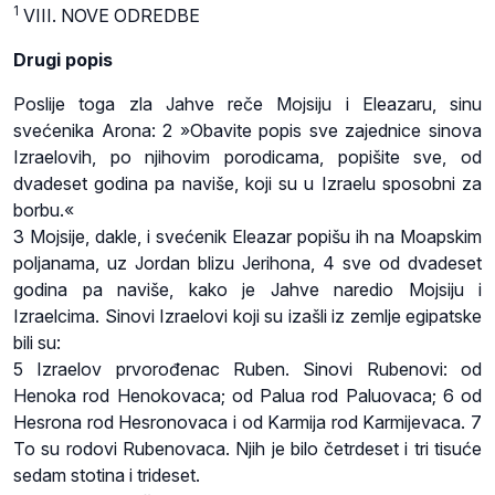
1
VIII. NOVE ODREDBE
Drugi popis
Poslije toga zla Jahve reče Mojsiju i Eleazaru, sinu
svećenika Arona: 2 »Obavite popis sve zajednice sinova
Izraelovih, po njihovim porodicama, popišite sve, od
dvadeset godina pa naviše, koji su u Izraelu sposobni za
borbu.«
3 Mojsije, dakle, i svećenik Eleazar popišu ih na Moapskim
poljanama, uz Jordan blizu Jerihona, 4 sve od dvadeset
godina pa naviše, kako je Jahve naredio Mojsiju i
Izraelcima. Sinovi Izraelovi koji su izašli iz zemlje egipatske
bili su:
5 Izraelov prvorođenac Ruben. Sinovi Rubenovi: od
Henoka rod Henokovaca; od Palua rod Paluovaca; 6 od
Hesrona rod Hesronovaca i od Karmija rod Karmijevaca. 7
To su rodovi Rubenovaca. Njih je bilo četrdeset i tri tisuće
sedam stotina i trideset.