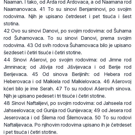
Naaman. I tako, od Arda rod Ardovaca, a od Naamana rod
Naamanovaca. 41 To su sinovi Benjaminovi, po svojim
rodovima. Njih je upisano četrdeset i pet tisuća i šest
stotina.
42 Ovo su sinovi Danovi, po svojim rodovima: od Šuhama
rod Šuhamovaca. To su sinovi Danovi, prema svojim
rodovima. 43 Od svih rodova Šuhamovaca bilo je upisano
šezdeset i četiri tisuće i četiri stotine.
44 Sinovi Ašerovi, po svojim rodovima: od Jimne rod
Jimninaca; od Jišvija rod Jišvijevaca i od Berije rod
Berijevaca. 45 Od sinova Berijinih: od Hebera rod
Heberovaca i od Malkiela rod Malkielovaca. 46 Ašerovoj
kćeri bilo je ime Serah. 47 To su rodovi Ašerovih sinova.
Njih je upisano pedeset i tri tisuće i četiri stotine.
48 Sinovi Naftalijevi, po svojim rodovima: od Jahseela rod
Jahseelovaca; od Gunija rod Gunijevaca; 49 od Jesera rod
Jeserovaca i od Šilema rod Šilemovaca. 50 To su rodovi
Naftalijevaca. Po njihovim rodovima upisano ih je četrdeset
i pet tisuća i četiri stotine.