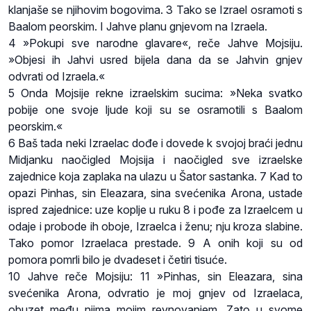
klanjaše se njihovim bogovima. 3 Tako se Izrael osramoti s
Baalom peorskim. I Jahve planu gnjevom na Izraela.
4 »Pokupi sve narodne glavare«, reče Jahve Mojsiju.
»Objesi ih Jahvi usred bijela dana da se Jahvin gnjev
odvrati od Izraela.«
5 Onda Mojsije rekne izraelskim sucima: »Neka svatko
pobije one svoje ljude koji su se osramotili s Baalom
peorskim.«
6 Baš tada neki Izraelac dođe i dovede k svojoj braći jednu
Midjanku naočigled Mojsija i naočigled sve izraelske
zajednice koja zaplaka na ulazu u Šator sastanka. 7 Kad to
opazi Pinhas, sin Eleazara, sina svećenika Arona, ustade
ispred zajednice: uze koplje u ruku 8 i pođe za Izraelcem u
odaje i probode ih oboje, Izraelca i ženu; nju kroza slabine.
Tako pomor Izraelaca prestade. 9 A onih koji su od
pomora pomrli bilo je dvadeset i četiri tisuće.
10 Jahve reče Mojsiju: 11 »Pinhas, sin Eleazara, sina
svećenika Arona, odvratio je moj gnjev od Izraelaca,
obuzet među njima mojim revnovanjem. Zato u svome