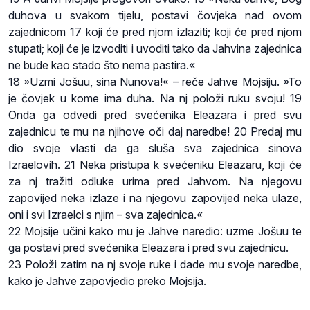
duhova u svakom tijelu, postavi čovjeka nad ovom
zajednicom 17 koji će pred njom izlaziti; koji će pred njom
stupati; koji će je izvoditi i uvoditi tako da Jahvina zajednica
ne bude kao stado što nema pastira.«
18 »Uzmi Jošuu, sina Nunova!« – reče Jahve Mojsiju. »To
je čovjek u kome ima duha. Na nj položi ruku svoju! 19
Onda ga odvedi pred svećenika Eleazara i pred svu
zajednicu te mu na njihove oči daj naredbe! 20 Predaj mu
dio svoje vlasti da ga sluša sva zajednica sinova
Izraelovih. 21 Neka pristupa k svećeniku Eleazaru, koji će
za nj tražiti odluke urima pred Jahvom. Na njegovu
zapovijed neka izlaze i na njegovu zapovijed neka ulaze,
oni i svi Izraelci s njim – sva zajednica.«
22 Mojsije učini kako mu je Jahve naredio: uzme Jošuu te
ga postavi pred svećenika Eleazara i pred svu zajednicu.
23 Položi zatim na nj svoje ruke i dade mu svoje naredbe,
kako je Jahve zapovjedio preko Mojsija.