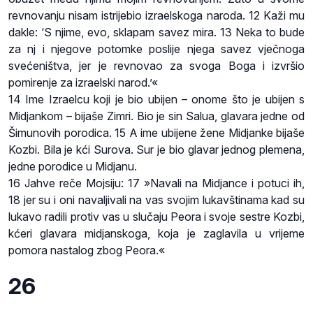
revnovanju nisam istrijebio izraelskoga naroda. 12 Kaži mu
dakle: ‘S njime, evo, sklapam savez mira. 13 Neka to bude
za nj i njegove potomke poslije njega savez vječnoga
svećeništva, jer je revnovao za svoga Boga i izvršio
pomirenje za izraelski narod.’«
14 Ime Izraelcu koji je bio ubijen – onome što je ubijen s
Midjankom – bijaše Zimri. Bio je sin Salua, glavara jedne od
Šimunovih porodica. 15 A ime ubijene žene Midjanke bijaše
Kozbi. Bila je kći Surova. Sur je bio glavar jednog plemena,
jedne porodice u Midjanu.
16 Jahve reče Mojsiju: 17 »Navali na Midjance i potuci ih,
18 jer su i oni navaljivali na vas svojim lukavštinama kad su
lukavo radili protiv vas u slučaju Peora i svoje sestre Kozbi,
kćeri glavara midjanskoga, koja je zaglavila u vrijeme
pomora nastalog zbog Peora.«
26