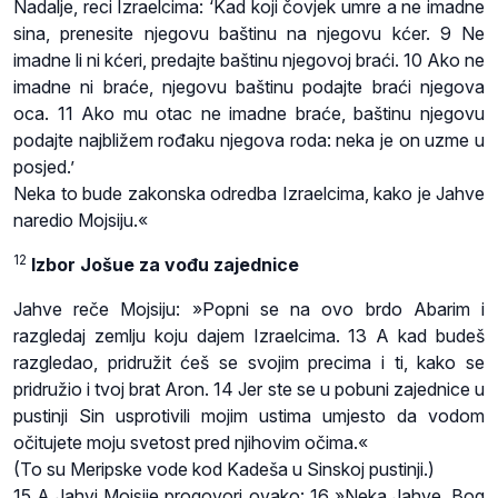
Nadalje, reci Izraelcima: ‘Kad koji čovjek umre a ne imadne
sina, prenesite njegovu baštinu na njegovu kćer. 9 Ne
imadne li ni kćeri, predajte baštinu njegovoj braći. 10 Ako ne
imadne ni braće, njegovu baštinu podajte braći njegova
oca. 11 Ako mu otac ne imadne braće, baštinu njegovu
podajte najbližem rođaku njegova roda: neka je on uzme u
posjed.’
Neka to bude zakonska odredba Izraelcima, kako je Jahve
naredio Mojsiju.«
12
Izbor Jošue za vođu zajednice
Jahve reče Mojsiju: »Popni se na ovo brdo Abarim i
razgledaj zemlju koju dajem Izraelcima. 13 A kad budeš
razgledao, pridružit ćeš se svojim precima i ti, kako se
pridružio i tvoj brat Aron. 14 Jer ste se u pobuni zajednice u
pustinji Sin usprotivili mojim ustima umjesto da vodom
očitujete moju svetost pred njihovim očima.«
(To su Meripske vode kod Kadeša u Sinskoj pustinji.)
15 A Jahvi Mojsije progovori ovako: 16 »Neka Jahve, Bog