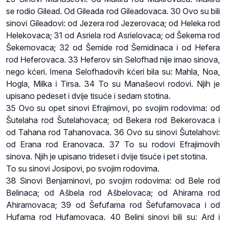
se rodio Gilead. Od Gileada rod Gileadovaca. 30 Ovo su bili
sinovi Gileadovi: od Jezera rod Jezerovaca; od Heleka rod
Helekovaca; 31 od Asriela rod Asrielovaca; od Šekema rod
Šekemovaca; 32 od Šemide rod Šemidinaca i od Hefera
rod Heferovaca. 33 Heferov sin Selofhad nije imao sinova,
nego kćeri. Imena Selofhadovih kćeri bila su: Mahla, Noa,
Hogla, Milka i Tirsa. 34 To su Manašeovi rodovi. Njih je
upisano pedeset i dvije tisuće i sedam stotina.
35 Ovo su opet sinovi Efrajimovi, po svojim rodovima: od
Šutelaha rod Šutelahovaca; od Bekera rod Bekerovaca i
od Tahana rod Tahanovaca. 36 Ovo su sinovi Šutelahovi:
od Erana rod Eranovaca. 37 To su rodovi Efrajimovih
sinova. Njih je upisano trideset i dvije tisuće i pet stotina.
To su sinovi Josipovi, po svojim rodovima.
38 Sinovi Benjaminovi, po svojim rodovima: od Bele rod
Belinaca; od Ašbela rod Ašbelovaca; od Ahirama rod
Ahiramovaca; 39 od Šefufama rod Šefufamovaca i od
Hufama rod Hufamovaca. 40 Belini sinovi bili su: Ard i