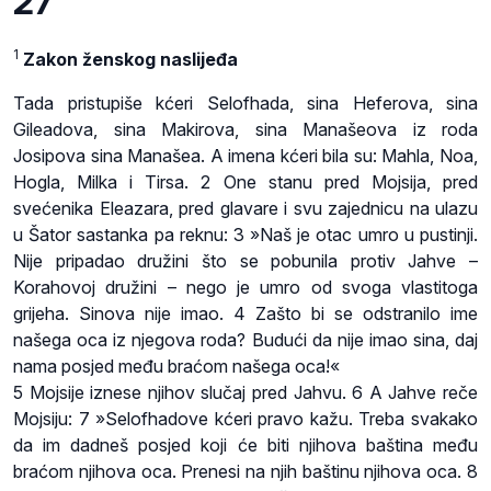
27
1
Zakon ženskog naslijeđa
Tada pristupiše kćeri Selofhada, sina Heferova, sina
Gileadova, sina Makirova, sina Manašeova iz roda
Josipova sina Manašea. A imena kćeri bila su: Mahla, Noa,
Hogla, Milka i Tirsa. 2 One stanu pred Mojsija, pred
svećenika Eleazara, pred glavare i svu zajednicu na ulazu
u Šator sastanka pa reknu: 3 »Naš je otac umro u pustinji.
Nije pripadao družini što se pobunila protiv Jahve –
Korahovoj družini – nego je umro od svoga vlastitoga
grijeha. Sinova nije imao. 4 Zašto bi se odstranilo ime
našega oca iz njegova roda? Budući da nije imao sina, daj
nama posjed među braćom našega oca!«
5 Mojsije iznese njihov slučaj pred Jahvu. 6 A Jahve reče
Mojsiju: 7 »Selofhadove kćeri pravo kažu. Treba svakako
da im dadneš posjed koji će biti njihova baština među
braćom njihova oca. Prenesi na njih baštinu njihova oca. 8