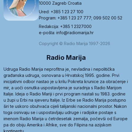
10000 Zagreb Croatia
Ured: +385 1 23 27 100
Program: +385 1 23 27 777; 099 502 00 52
Redakcija: +385 1 2327000
e-pošta: info@radiomarija.hr
Copyright © Radio Marija 1997-2026
Radio Marija
Udruga Radio Marija neprofitna je, nevladina i nepolitička
građanska udruga, osnovana u Hrvatskoj 1995. godine. Prvi
inicijativni odbor nastao je u krilu Pokreta krunice za obraćenje i
mir, a uoči osnutka uspostavljena je suradnja s Radio Marijom
Italije. Ideja o Radio Mariji i prvi program nastali su 1983. godine
u župi u Erbi na sjeveru Italije. Iz Erbe se Radio Marija postupno
širi te uskoro obuhvaća cijeli talijanski nacionalni prostor. Nakon
toga osnivaju se i uspostavljaju udruge i radijske postaje s
imenom Radio Marija u četrdesetak zemalja, počevši od Europe
pa do obiju Amerika i Afrike, sve do Filipina na azijskom
kontinentu.