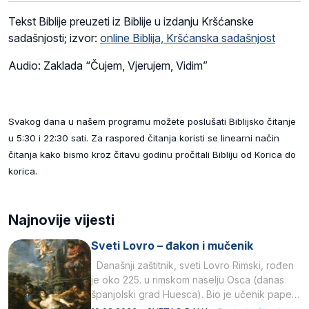
Tekst Biblije preuzeti iz Biblije u izdanju Kršćanske
sadašnjosti; izvor:
online Biblija, Kršćanska sadašnjost
Audio: Zaklada “Čujem, Vjerujem, Vidim”
Svakog dana u našem programu možete poslušati Biblijsko čitanje
u 5:30 i 22:30 sati. Za raspored čitanja koristi se linearni način
čitanja kako bismo kroz čitavu godinu pročitali Bibliju od Korica do
korica.
Najnovije vijesti
Sveti Lovro – đakon i mučenik
Današnji zaštitnik, sveti Lovro Rimski, rođen
je oko 225. u rimskom naselju Osca (danas
španjolski grad Huesca). Bio je učenik pape…