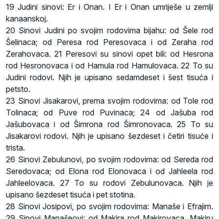
19 Judini sinovi: Er i Onan. I Er i Onan umriješe u zemlji
kanaanskoj.
20 Sinovi Judini po svojim rodovima bijahu: od Šele rod
Šelinaca; od Peresa rod Peresovaca i od Zeraha rod
Zerahovaca. 21 Peresovi su sinovi opet bili: od Hesrona
rod Hesronovaca i od Hamula rod Hamulovaca. 22 To su
Judini rodovi. Njih je upisano sedamdeset i šest tisuća i
petsto.
23 Sinovi Jisakarovi, prema svojim rodovima: od Tole rod
Tolinaca; od Puve rod Puvinaca; 24 od Jašuba rod
Jašubovaca i od Šimrona rod Šimronovaca. 25 To su
Jisakarovi rodovi. Njih je upisano šezdeset i četiri tisuće i
trista.
26 Sinovi Zebulunovi, po svojim rodovima: od Sereda rod
Seredovaca; od Elona rod Elonovaca i od Jahleela rod
Jahleelovaca. 27 To su rodovi Zebulunovaca. Njih je
upisano šezdeset tisuća i pet stotina.
28 Sinovi Josipovi, po svojim rodovima: Manaše i Efrajim.
29 Sinovi Manašeovi: od Makira rod Makirovaca. Makiru