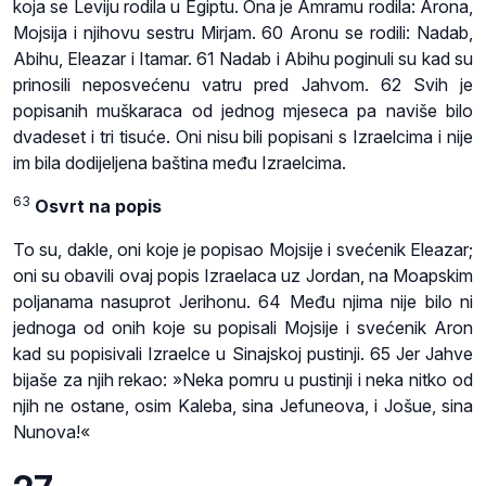
koja se Leviju rodila u Egiptu. Ona je Amramu rodila: Arona,
Mojsija i njihovu sestru Mirjam. 60 Aronu se rodili: Nadab,
Abihu, Eleazar i Itamar. 61 Nadab i Abihu poginuli su kad su
prinosili neposvećenu vatru pred Jahvom. 62 Svih je
popisanih muškaraca od jednog mjeseca pa naviše bilo
dvadeset i tri tisuće. Oni nisu bili popisani s Izraelcima i nije
im bila dodijeljena baština među Izraelcima.
63
Osvrt na popis
To su, dakle, oni koje je popisao Mojsije i svećenik Eleazar;
oni su obavili ovaj popis Izraelaca uz Jordan, na Moapskim
poljanama nasuprot Jerihonu. 64 Među njima nije bilo ni
jednoga od onih koje su popisali Mojsije i svećenik Aron
kad su popisivali Izraelce u Sinajskoj pustinji. 65 Jer Jahve
bijaše za njih rekao: »Neka pomru u pustinji i neka nitko od
njih ne ostane, osim Kaleba, sina Jefuneova, i Jošue, sina
Nunova!«