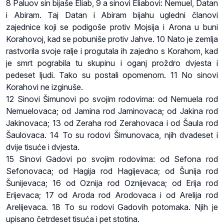
8 Paluov sin bijaše Eliab, 9 a sinovi Eliabovi: Nemuel, Datan
i Abiram. Taj Datan i Abiram bijahu ugledni članovi
zajednice koji se podigoše protiv Mojsija i Arona u buni
Korahovoj, kad se pobuniše protiv Jahve. 10 Nato je zemlja
rastvorila svoje ralje i progutala ih zajedno s Korahom, kad
je smrt pograbila tu skupinu i oganj proždro dvjesta i
pedeset ljudi. Tako su postali opomenom. 11 No sinovi
Korahovi ne izginuše.
12 Sinovi Šimunovi po svojim rodovima: od Nemuela rod
Nemuelovaca; od Jamina rod Jaminovaca; od Jakina rod
Jakinovaca; 13 od Zeraha rod Zerahovaca i od Šaula rod
Šaulovaca. 14 To su rodovi Šimunovaca, njih dvadeset i
dvije tisuće i dvjesta.
15 Sinovi Gadovi po svojim rodovima: od Sefona rod
Sefonovaca; od Hagija rod Hagijevaca; od Šunija rod
Šunijevaca; 16 od Oznija rod Oznijevaca; od Erija rod
Erijevaca; 17 od Aroda rod Arodovaca i od Arelija rod
Arelijevaca. 18 To su rodovi Gadovih potomaka. Njih je
upisano četrdeset tisuća i pet stotina.