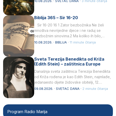
10.08.2026. · SVETAC DANA ·
3 minute čitanja
Biblija 365 – Sir 16-20
Sir 16-20 16 1 Zator bezbožnika Ne želi
mnoštva nevrijedne djece i ne raduj se
bezbožnim sinovima.2 Ma koliko ih bilo,…
10.08.2026. · BIBLIJA ·
11 minute čitanja
Sveta Terezija Benedikta od Križa
(Edith Stein) – zaštitnica Europe
Današnja sveta zaštitnica Terezija Benedikta
od Križa rođena je kao Edith Stein, najmlađe,
jedanaesto dijete židovske obitelji, 12.
listopada 1891, u Wrocławu…
09.08.2026. · SVETAC DANA ·
2 minute čitanja
Program Radio Marija