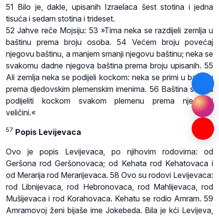
51 Bilo je, dakle, upisanih Izraelaca šest stotina i jedna
tisuća i sedam stotina i trideset.
52 Jahve reče Mojsiju: 53 »Tima neka se razdijeli zemlja u
baštinu prema broju osoba. 54 Većem broju povećaj
njegovu baštinu, a manjem smanji njegovu baštinu; neka se
svakomu dadne njegova baština prema broju upisanih. 55
Ali zemlja neka se podijeli kockom: neka se primi u baštinu
prema djedovskim plemenskim imenima. 56 Baština se ima
podijeliti kockom svakom plemenu prema njegovoj
veličini.«
57
Popis Levijevaca
Ovo je popis Levijevaca, po njihovim rodovima: od
Geršona rod Geršonovaca; od Kehata rod Kehatovaca i
od Merarija rod Merarijevaca. 58 Ovo su rodovi Levijevaca:
rod Libnijevaca, rod Hebronovaca, rod Mahlijevaca, rod
Mušijevaca i rod Korahovaca. Kehatu se rodio Amram. 59
Amramovoj ženi bijaše ime Jokebeda. Bila je kći Levijeva,