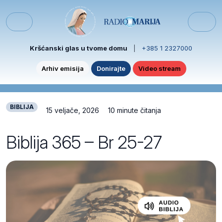
Skip to content
Skip to footer
Menu
Kršćanski glas u tvome domu
|
+385 1 2327000
Arhiv emisija
Donirajte
Video stream
BIBLIJA
15 veljače, 2026
10 minute čitanja
Biblija 365 – Br 25-27