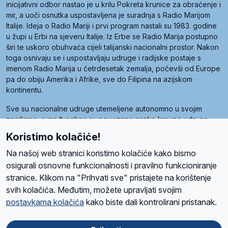
inicijativni odbor nastao je u krilu Pokreta krunice za obraćenje i
mir, a uoči osnutka uspostavljena je suradnja s Radio Marijom
Italije. Ideja o Radio Mariji i prvi program nastali su 1983. godine
u župi u Erbi na sjeveru Italije. Iz Erbe se Radio Marija postupno
širi te uskoro obuhvaća cijeli talijanski nacionalni prostor. Nakon
toga osnivaju se i uspostavljaju udruge i radijske postaje s
imenom Radio Marija u četrdesetak zemalja, počevši od Europe
pa do obiju Amerika i Afrike, sve do Filipina na azijskom
kontinentu.
Sve su nacionalne udruge utemeljene autonomno u svojim
zemljama, a međusobna su povezane preko krovne udruge
pod nazivom Svjetska obitelj Radio Marije (World Family of
Koristimo kolačiće!
Radio Maria). Svjetsku obitelj utemeljilo je sedam članica, među
kojima je i hrvatska Udruga Radio Marija.
Na našoj web stranici koristimo kolačiće kako bismo
osigurali osnovne funkcionalnosti i pravilno funkcioniranje
stranice. Klikom na "Prihvati sve" pristajete na korištenje
svih kolačića. Međutim, možete upravljati svojim
O nama
Radio
Program
Volonteri
Prijatelji
Kontakt
Pravila privatnosti
postavkama kolačića
kako biste dali kontrolirani pristanak.
Kolačići
Uvjeti korištenja
Ova stranica je zaštićena Google reCAPTCHA sustavom