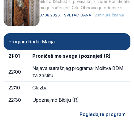
Siksto (Sixtus) II, prema knjizi Liber Pontificalis
bio je rođenjem Grk. Obnovio je odnose s
afričkim…
07.08.2026. · SVETAC DANA ·
2 minute čitanja
Program Radio Marija
21:01
Proničeš me svega i poznaješ (R)
Najava sutrašnjeg programa; Molitva BDM
22:00
za zaštitu
22:10
Glazba
22:30
Upoznajmo Bibliju (R)
Pogledajte program