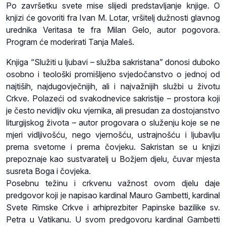
Po završetku svete mise slijedi predstavljanje knjige. O
knjizi će govoriti fra Ivan M. Lotar, vršitelj dužnosti glavnog
urednika Veritasa te fra Milan Gelo, autor pogovora.
Program će moderirati Tanja Maleš.
Knjiga “Služiti u ljubavi – služba sakristana” donosi duboko
osobno i teološki promišljeno svjedočanstvo o jednoj od
najtiših, najdugovječnijih, ali i najvažnijih službi u životu
Crkve. Polazeći od svakodnevice sakristije – prostora koji
je često nevidljiv oku vjernika, ali presudan za dostojanstvo
liturgijskog života – autor progovara o služenju koje se ne
mjeri vidljivošću, nego vjernošću, ustrajnošću i ljubavlju
prema svetome i prema čovjeku. Sakristan se u knjizi
prepoznaje kao sustvaratelj u Božjem djelu, čuvar mjesta
susreta Boga i čovjeka.
Posebnu težinu i crkvenu važnost ovom djelu daje
predgovor koji je napisao kardinal Mauro Gambetti, kardinal
Svete Rimske Crkve i arhiprezbiter Papinske bazilike sv.
Petra u Vatikanu. U svom predgovoru kardinal Gambetti