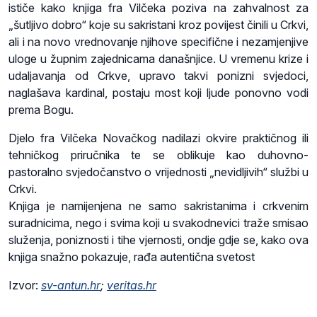
ističe kako knjiga fra Vilčeka poziva na zahvalnost za
„šutljivo dobro“ koje su sakristani kroz povijest činili u Crkvi,
ali i na novo vrednovanje njihove specifične i nezamjenjive
uloge u župnim zajednicama današnjice. U vremenu krize i
udaljavanja od Crkve, upravo takvi ponizni svjedoci,
naglašava kardinal, postaju most koji ljude ponovno vodi
prema Bogu.
Djelo fra Vilčeka Novačkog nadilazi okvire praktičnog ili
tehničkog priručnika te se oblikuje kao duhovno-
pastoralno svjedočanstvo o vrijednosti „nevidljivih“ službi u
Crkvi.
Knjiga je namijenjena ne samo sakristanima i crkvenim
suradnicima, nego i svima koji u svakodnevici traže smisao
služenja, poniznosti i tihe vjernosti, ondje gdje se, kako ova
knjiga snažno pokazuje, rađa autentična svetost
Izvor:
sv-antun.hr
;
veritas.hr