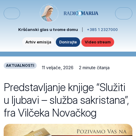
Skip to content
Skip to footer
Menu
Kršćanski glas u tvome domu
|
+385 1 2327000
Arhiv emisija
Donirajte
Video stream
AKTUALNOSTI
11 veljače, 2026
2 minute čitanja
Predstavljanje knjige “Služiti
u ljubavi – služba sakristana”,
fra Vilčeka Novačkog