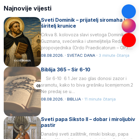
Najnovije vijesti
Sveti Dominik – prijatelj siromaha i
širitelj krunice
Crkva 8. kolovoza slavi svetoga Dominika
Guzmana, svećenika i utemeljitelja Reda
propovjednika (Ordo Praedicatorum – OP).
Svojim životom, dubokom ljubavlju prema
08.08.2026. · SVETAC DANA ·
3 minute čitanja
Kristu…
Biblija 365 – Sir 6-10
Sir 6-10 6 1 Jer zao glas donosi zazor i
sramotu, kako to biva grešniku licemjernom.2
Ne predaj se u…
08.08.2026. · BIBLIJA ·
11 minute čitanja
Sveti papa Siksto II – dobar i miroljubiv
pastir
Današnji sveti zaštitnik, rimski biskup, papa