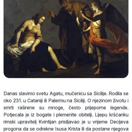
Danas slavimo svetu Agatu, mučenicu sa Sicilije. Rodila se
oko 231. u Cataniji ili Palermu na Siciliji. O njezinom životu i
smrti raširene su mnoge, često prijeporne legende.
Potjecala je iz bogate i plemenite obitelji. Lijepu kršćanku
rimski upravitelj Kvintijan prisiljavao je u vrijeme Decijeva
progona da se odrekne Isusa Krista ili da postane njegova