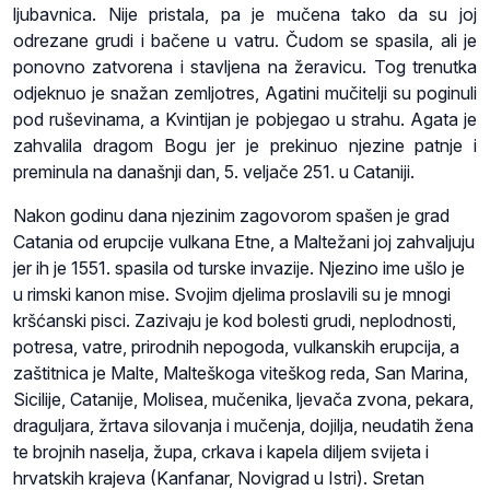
ljubavnica. Nije pristala, pa je mučena tako da su joj
odrezane grudi i bačene u vatru. Čudom se spasila, ali je
ponovno zatvorena i stavljena na žeravicu. Tog trenutka
odjeknuo je snažan zemljotres, Agatini mučitelji su poginuli
pod ruševinama, a Kvintijan je pobjegao u strahu. Agata je
zahvalila dragom Bogu jer je prekinuo njezine patnje i
preminula na današnji dan, 5. veljače 251. u Cataniji.
Nakon godinu dana njezinim zagovorom spašen je grad
Catania od erupcije vulkana Etne, a Maltežani joj zahvaljuju
jer ih je 1551. spasila od turske invazije. Njezino ime ušlo je
u rimski kanon mise. Svojim djelima proslavili su je mnogi
kršćanski pisci. Zazivaju je kod bolesti grudi, neplodnosti,
potresa, vatre, prirodnih nepogoda, vulkanskih erupcija, a
zaštitnica je Malte, Malteškoga viteškog reda, San Marina,
Sicilije, Catanije, Molisea, mučenika, ljevača zvona, pekara,
draguljara, žrtava silovanja i mučenja, dojilja, neudatih žena
te brojnih naselja, župa, crkava i kapela diljem svijeta i
hrvatskih krajeva (Kanfanar, Novigrad u Istri). Sretan