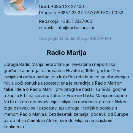
Ured: +385 1 23 27 100
Program: +385 1 23 27 777; 099 502 00 52
Redakcija: +385 1 2327000
e-pošta: info@radiomarija.hr
Copyright © Radio Marija 1997-2026
Radio Marija
Udruga Radio Marija neprofitna je, nevladina i nepolitička
građanska udruga, osnovana u Hrvatskoj 1995. godine. Prvi
inicijativni odbor nastao je u krilu Pokreta krunice za obraćenje i
mir, a uoči osnutka uspostavljena je suradnja s Radio Marijom
Italije. Ideja o Radio Mariji i prvi program nastali su 1983. godine
u župi u Erbi na sjeveru Italije. Iz Erbe se Radio Marija postupno
širi te uskoro obuhvaća cijeli talijanski nacionalni prostor. Nakon
toga osnivaju se i uspostavljaju udruge i radijske postaje s
imenom Radio Marija u četrdesetak zemalja, počevši od Europe
pa do obiju Amerika i Afrike, sve do Filipina na azijskom
kontinentu.