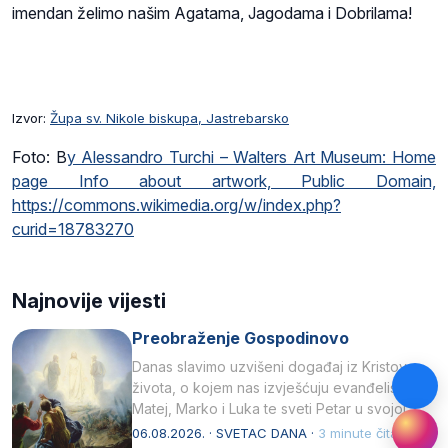
imendan želimo našim Agatama, Jagodama i Dobrilama!
Izvor:
Župa sv. Nikole biskupa, Jastrebarsko
Foto: B
y Alessandro Turchi – Walters Art Museum: Home
page Info about artwork, Public Domain,
https://commons.wikimedia.org/w/index.php?
curid=18783270
Najnovije vijesti
Preobraženje Gospodinovo
Danas slavimo uzvišeni događaj iz Kristova
života, o kojem nas izvješćuju evanđelisti
Matej, Marko i Luka te sveti Petar u svojoj
drugoj…
06.08.2026. · SVETAC DANA ·
3 minute čitanja