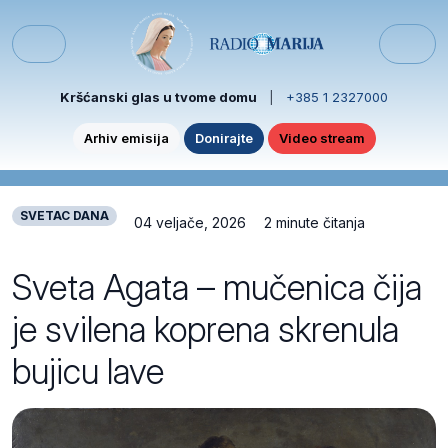
Skip to content
Skip to footer
Menu
Kršćanski glas u tvome domu
|
+385 1 2327000
Arhiv emisija
Donirajte
Video stream
SVETAC DANA
04 veljače, 2026
2 minute čitanja
Sveta Agata – mučenica čija
je svilena koprena skrenula
bujicu lave