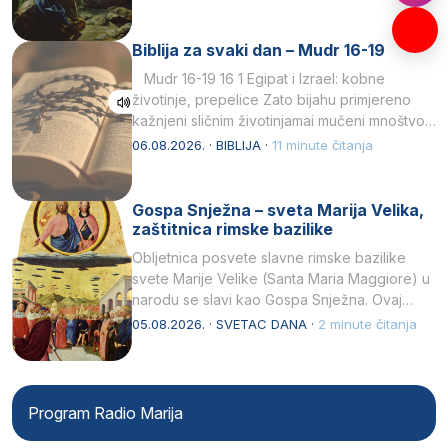
Biblija za svaki dan – Mudr 16-19
Mudr 16-19 16 1 Egipat i Izrael: kobne
životinje, prepelice Zato bijahu primjereno
kažnjeni sličnim životinjamai mučeni mnoštvom
kukaca.2 A narod…
06.08.2026. · BIBLIJA ·
11 minute čitanja
Gospa Snježna – sveta Marija Velika,
zaštitnica rimske bazilike
Obljetnica posvete slavne rimske bazilike
svete Marije Velike (Santa Maria Maggiore) u
narodu se slavi kao Gospa Snježna. Ovaj
naziv, Sancta Maria…
05.08.2026. · SVETAC DANA ·
2 minute čitanja
Program Radio Marija