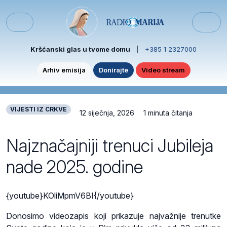
Skip to content
Skip to footer
Menu
Kršćanski glas u tvome domu
|
+385 1 2327000
Arhiv emisija
Donirajte
Video stream
VIJESTI IZ CRKVE
12 siječnja, 2026
1 minuta čitanja
Najznačajniji trenuci Jubileja
nade 2025. godine
{youtube}KOliMpmV6BI{/youtube}
Donosimo videozapis koji prikazuje najvažnije trenutke