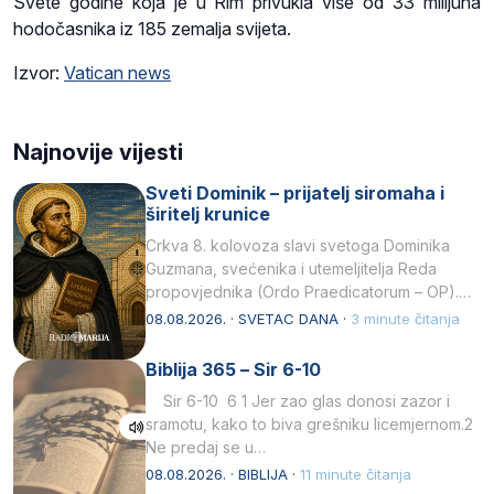
Svete godine koja je u Rim privukla više od 33 milijuna
hodočasnika iz 185 zemalja svijeta.
Izvor:
Vatican news
Najnovije vijesti
Sveti Dominik – prijatelj siromaha i
širitelj krunice
Crkva 8. kolovoza slavi svetoga Dominika
Guzmana, svećenika i utemeljitelja Reda
propovjednika (Ordo Praedicatorum – OP).
Svojim životom, dubokom ljubavlju prema
08.08.2026. · SVETAC DANA ·
3 minute čitanja
Kristu…
Biblija 365 – Sir 6-10
Sir 6-10 6 1 Jer zao glas donosi zazor i
sramotu, kako to biva grešniku licemjernom.2
Ne predaj se u…
08.08.2026. · BIBLIJA ·
11 minute čitanja