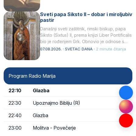
Sveti papa Siksto II – dobar i miroljubiv
pastir
Današnji sveti zaštitnik, rimski biskup, papa
Siksto (Sixtus) II, prema knjizi Liber Pontificalis
bio je rođenjem Grk. Obnovio je odnose s
afričkim…
07.08.2026. · SVETAC DANA ·
2 minute čitanja
Program Radio Marija
22:10
Glazba
22:30
Upoznajmo Bibliju (R)
22:40
Glazba
23:00
Molitva - Povečerje