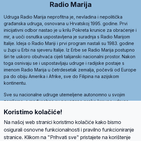
Radio Marija
Udruga Radio Marija neprofitna je, nevladina i nepolitička
građanska udruga, osnovana u Hrvatskoj 1995. godine. Prvi
inicijativni odbor nastao je u krilu Pokreta krunice za obraćenje i
mir, a uoči osnutka uspostavljena je suradnja s Radio Marijom
Italije. Ideja o Radio Mariji i prvi program nastali su 1983. godine
u župi u Erbi na sjeveru Italije. Iz Erbe se Radio Marija postupno
širi te uskoro obuhvaća cijeli talijanski nacionalni prostor. Nakon
toga osnivaju se i uspostavljaju udruge i radijske postaje s
imenom Radio Marija u četrdesetak zemalja, počevši od Europe
pa do obiju Amerika i Afrike, sve do Filipina na azijskom
kontinentu.
Sve su nacionalne udruge utemeljene autonomno u svojim
zemljama, a međusobna su povezane preko krovne udruge
pod nazivom Svjetska obitelj Radio Marije (World Family of
Koristimo kolačiće!
Radio Maria). Svjetsku obitelj utemeljilo je sedam članica, među
kojima je i hrvatska Udruga Radio Marija.
Na našoj web stranici koristimo kolačiće kako bismo
osigurali osnovne funkcionalnosti i pravilno funkcioniranje
stranice. Klikom na "Prihvati sve" pristajete na korištenje