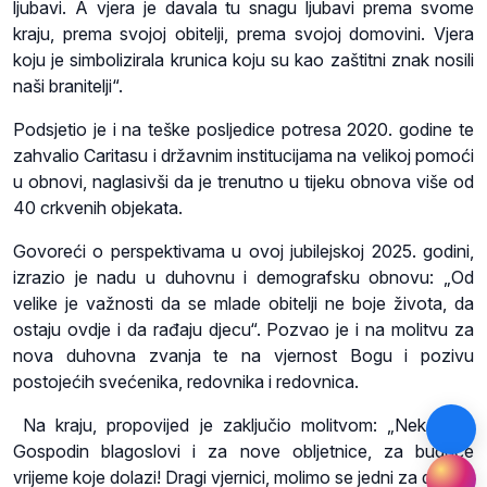
ljubavi. A vjera je davala tu snagu ljubavi prema svome
kraju, prema svojoj obitelji, prema svojoj domovini. Vjera
koju je simbolizirala krunica koju su kao zaštitni znak nosili
naši branitelji“.
Podsjetio je i na teške posljedice potresa 2020. godine te
zahvalio Caritasu i državnim institucijama na velikoj pomoći
u obnovi, naglasivši da je trenutno u tijeku obnova više od
40 crkvenih objekata.
Govoreći o perspektivama u ovoj jubilejskoj 2025. godini,
izrazio je nadu u duhovnu i demografsku obnovu: „Od
velike je važnosti da se mlade obitelji ne boje života, da
ostaju ovdje i da rađaju djecu“. Pozvao je i na molitvu za
nova duhovna zvanja te na vjernost Bogu i pozivu
postojećih svećenika, redovnika i redovnica.
Na kraju, propovijed je zaključio molitvom: „Neka nas
Gospodin blagoslovi i za nove obljetnice, za buduće
vrijeme koje dolazi! Dragi vjernici, molimo se jedni za druge i