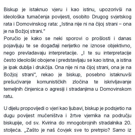
Biskup je istaknuo vjeru i kao istinu, upozorivši na
ideološka tumačenja povijesti, osobito Drugog svjetskog
rata i Domovinskog rata: „Istina nije ni na čijoj strani – ona
je na Božjoj strani.“
Poručio je kako se neki sporovi o prošlosti i danas
pojavljuju te se događaji nerijetko ne iznose objektivno,
nego prevladavaju interpretacije. „I te su interpretacije
često ideološki obojene i predstavljaju se kao istina, a istina
je ipak dublja i drukčija. Ona nije ni na čijoj strani, ona je na
Božjoj strani“, rekao je biskup, posebno istaknuvši
prešućivanje komunističkih zločina te iskrivljavanje
temeljnih činjenica o agresiji i stradanjima u Domovinskom
ratu.
U dijelu propovijedi o vjeri kao ljubavi, biskup je podsjetio na
dugu povijest mučeništva i žrtve vjernika na području
biskupije, od sv. Kvirina do mnogobrojnih stradalnika 20.
stoljeća. „Zašto je naš čovjek sve to pretrpio? Samo iz