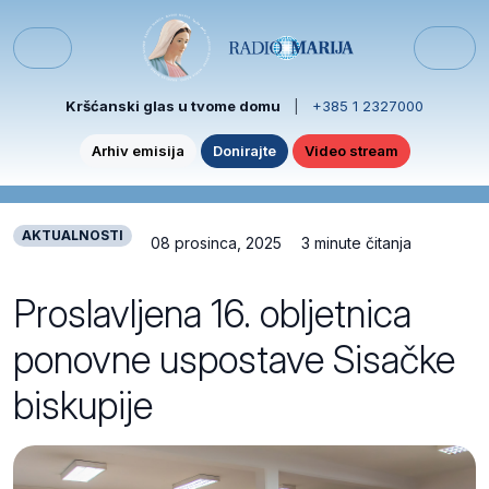
Skip to content
Skip to footer
Menu
Kršćanski glas u tvome domu
|
+385 1 2327000
Arhiv emisija
Donirajte
Video stream
AKTUALNOSTI
08 prosinca, 2025
3 minute čitanja
Proslavljena 16. obljetnica
ponovne uspostave Sisačke
biskupije