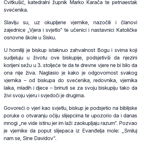
Cvitkušić, katedralni župnik Marko Karača te petnaestak
svećenika.
Slavlju su, uz okupljene vjernike, nazočili i članovi
zajednice „Vjera i svjetlo“ te učenici i nastavnici Katoličke
osnovne škole u Sisku.
U homiliji je biskup istaknuo zahvalnost Bogu i svima koji
sudjeluju u životu ove biskupije, podsjetivši da njezini
korijeni sežu u 3. stoljeće te da te drevne vjere ne bi bilo da
ona nije živa. Naglasio je kako je odgovornost svakog
vjernika – od biskupa do svećenika, redovnika, vjernika
laika, mladih i djece – brinuti se za svoju biskupiju tako da
živi svoju vjeru i svjedoči je drugima.
Govoreći o vjeri kao svjetlu, biskup je podsjetio na biblijske
poruke o otvaranju očiju slijepcima te upozorio da i danas
mnogi „ne vide istinu jer im laži zaokupljaju razum“. Pozvao
je vjernike da poput slijepaca iz Evanđelja mole: „Smiluj
nam se, Sine Davidov“.