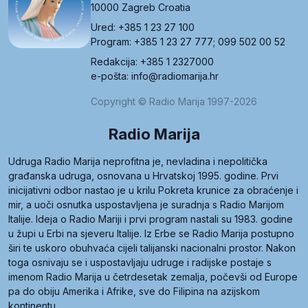
10000 Zagreb Croatia
Ured: +385 1 23 27 100
Program: +385 1 23 27 777; 099 502 00 52
Redakcija: +385 1 2327000
e-pošta: info@radiomarija.hr
Copyright © Radio Marija 1997-2026
Radio Marija
Udruga Radio Marija neprofitna je, nevladina i nepolitička
građanska udruga, osnovana u Hrvatskoj 1995. godine. Prvi
inicijativni odbor nastao je u krilu Pokreta krunice za obraćenje i
mir, a uoči osnutka uspostavljena je suradnja s Radio Marijom
Italije. Ideja o Radio Mariji i prvi program nastali su 1983. godine
u župi u Erbi na sjeveru Italije. Iz Erbe se Radio Marija postupno
širi te uskoro obuhvaća cijeli talijanski nacionalni prostor. Nakon
toga osnivaju se i uspostavljaju udruge i radijske postaje s
imenom Radio Marija u četrdesetak zemalja, počevši od Europe
pa do obiju Amerika i Afrike, sve do Filipina na azijskom
kontinentu.