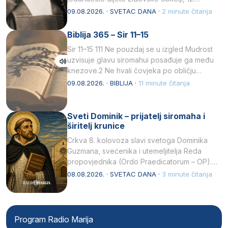
listopada 1891, u Wrocławu…
09.08.2026. · SVETAC DANA ·
2 minute čitanja
Biblija 365 – Sir 11–15
Sir 11–15 111 Ne pouzdaj se u izgled Mudrost
uzvisuje glavu siromahui posađuje ga među
knezove.2 Ne hvali čovjeka po obličju
njegovui…
09.08.2026. · BIBLIJA ·
11 minute čitanja
Sveti Dominik – prijatelj siromaha i
širitelj krunice
Crkva 8. kolovoza slavi svetoga Dominika
Guzmana, svećenika i utemeljitelja Reda
propovjednika (Ordo Praedicatorum – OP).
Svojim životom, dubokom ljubavlju prema
08.08.2026. · SVETAC DANA ·
3 minute čitanja
Kristu…
Program Radio Marija