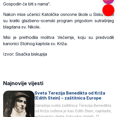
Gospodin će biti s nama“.
Nakon mise učenici Katoličke osnovne škole u Sisku izveli
su kratki glazbeno-scenski program prigodom sutrašnjeg
blagdana sv. Nikole.
Misi je prethodila molitva Večernje, koju su predvodili
kanonici Stolnog kaptola sv. Križa.
Izvor: Sisačka biskupija
Najnovije vijesti
Sveta Terezija Benedikta od Križa
(Edith Stein) – zaštitnica Europe
Današnja sveta zaštitnica Terezija Benedikta
od Križa rođena je kao Edith Stein, najmlađe,
jedanaesto dijete židovske obitelji, 12.