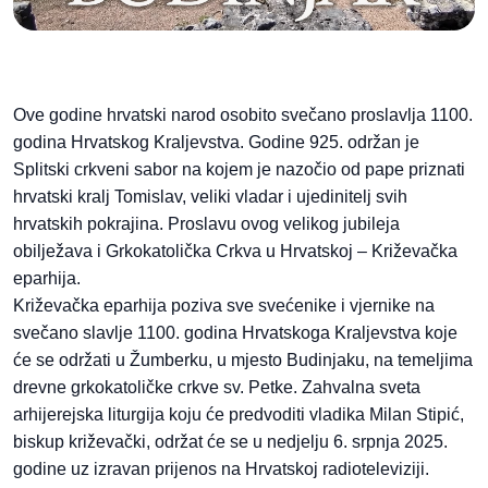
Ove godine hrvatski narod osobito svečano proslavlja 1100.
godina Hrvatskog Kraljevstva. Godine 925. održan je
Splitski crkveni sabor na kojem je nazočio od pape priznati
hrvatski kralj Tomislav, veliki vladar i ujedinitelj svih
hrvatskih pokrajina. Proslavu ovog velikog jubileja
obilježava i Grkokatolička Crkva u Hrvatskoj – Križevačka
eparhija.
Križevačka eparhija poziva sve svećenike i vjernike na
svečano slavlje 1100. godina Hrvatskoga Kraljevstva koje
će se održati u Žumberku, u mjesto Budinjaku, na temeljima
drevne grkokatoličke crkve sv. Petke. Zahvalna sveta
arhijerejska liturgija koju će predvoditi vladika Milan Stipić,
biskup križevački, održat će se u nedjelju 6. srpnja 2025.
godine uz izravan prijenos na Hrvatskoj radioteleviziji.