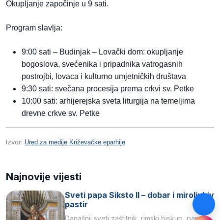
Okupljanje započinje u 9 sati.
Program slavlja:
9:00 sati – Budinjak – Lovački dom: okupljanje
bogoslova, svećenika i pripadnika vatrogasnih
postrojbi, lovaca i kulturno umjetničkih društava
9:30 sati: svečana procesija prema crkvi sv. Petke
10:00 sati: arhijerejska sveta liturgija na temeljima
drevne crkve sv. Petke
Izvor:
Ured za medije Križevačke eparhije
Najnovije vijesti
Sveti papa Siksto II – dobar i miroljubiv
pastir
Današnji sveti zaštitnik, rimski biskup, papa