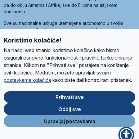
pa do obiju Amerika i Afrike, sve do Filipina na azijskom
kontinentu.
Sve su nacionalne udruge utemeljene autonomno u svojim
zemljama, a međusobna su povezane preko krovne udruge
pod nazivom Svjetska obitelj Radio Marije (World Family of
Koristimo kolačiće!
Radio Maria). Svjetsku obitelj utemeljilo je sedam članica, među
kojima je i hrvatska Udruga Radio Marija.
Na našoj web stranici koristimo kolačiće kako bismo
osigurali osnovne funkcionalnosti i pravilno funkcioniranje
stranice. Klikom na "Prihvati sve" pristajete na korištenje
svih kolačića. Međutim, možete upravljati svojim
O nama
Radio
Program
Volonteri
Prijatelji
Kontakt
Pravila privatnosti
postavkama kolačića
kako biste dali kontrolirani pristanak.
Kolačići
Uvjeti korištenja
Ova stranica je zaštićena Google reCAPTCHA sustavom
Prihvati sve
Odbij sve
App
Google
Store
Play
Upravljaj postavkama
Design and development
SIK
&
C-Tel