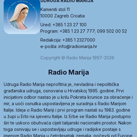
UDRUGA RADIO MARIJA
Kameniti stol 11
10000 Zagreb Croatia
Ured: +385 1 23 27 100
Program: +385 1 23 27 777; 099 502 00 52
Redakcija: +385 1 2327000
e-pošta: info@radiomarija.hr
Copyright © Radio Marija 1997-2026
Radio Marija
Udruga Radio Marija neprofitna je, nevladina i nepolitička
građanska udruga, osnovana u Hrvatskoj 1995. godine. Prvi
inicijativni odbor nastao je u krilu Pokreta krunice za obraćenje i
mir, a uoči osnutka uspostavljena je suradnja s Radio Marijom
Italije. Ideja o Radio Mariji i prvi program nastali su 1983. godine
u župi u Erbi na sjeveru Italije. Iz Erbe se Radio Marija postupno
širi te uskoro obuhvaća cijeli talijanski nacionalni prostor. Nakon
toga osnivaju se i uspostavljaju udruge i radijske postaje s
imenom Radio Marija u četrdesetak zemalja, počevši od Europe