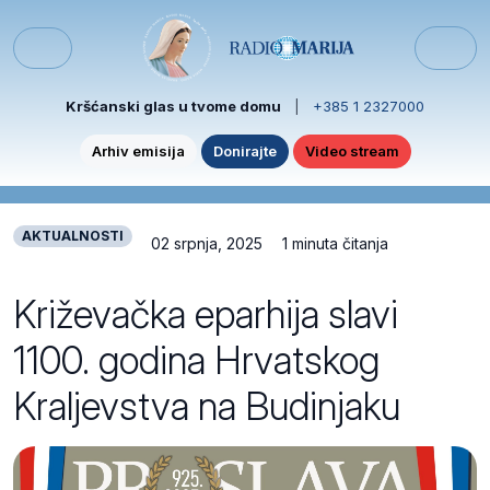
Skip to content
Skip to footer
Menu
Kršćanski glas u tvome domu
|
+385 1 2327000
Arhiv emisija
Donirajte
Video stream
AKTUALNOSTI
02 srpnja, 2025
1 minuta čitanja
Križevačka eparhija slavi
1100. godina Hrvatskog
Kraljevstva na Budinjaku