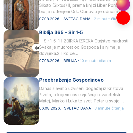
Siksto (Sixtus) II, prema knjizi Liber Pontificalis
bio je rođenjem Grk. Obnovio je odnose s
afričkim…
07.08.2026. · SVETAC DANA ·
2 minute čitanja
Biblija 365 – Sir 1-5
Sir 1-5 1 I. ZBIRKA IZREKA Otajstvo mudrosti
Svaka je mudrost od Gospoda i s njime je
dovijeka.2 Tko će…
07.08.2026. · BIBLIJA ·
10 minute čitanja
Preobraženje Gospodinovo
Danas slavimo uzvišeni događaj iz Kristova
života, o kojem nas izvješćuju evanđelisti
Matej, Marko i Luka te sveti Petar u svojoj
drugoj…
06.08.2026. · SVETAC DANA ·
3 minute čitanja