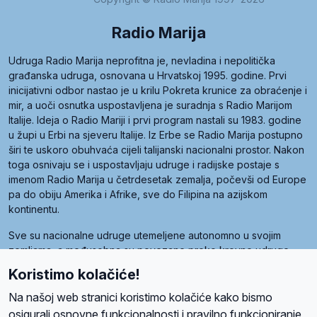
Radio Marija
Udruga Radio Marija neprofitna je, nevladina i nepolitička
građanska udruga, osnovana u Hrvatskoj 1995. godine. Prvi
inicijativni odbor nastao je u krilu Pokreta krunice za obraćenje i
mir, a uoči osnutka uspostavljena je suradnja s Radio Marijom
Italije. Ideja o Radio Mariji i prvi program nastali su 1983. godine
u župi u Erbi na sjeveru Italije. Iz Erbe se Radio Marija postupno
širi te uskoro obuhvaća cijeli talijanski nacionalni prostor. Nakon
toga osnivaju se i uspostavljaju udruge i radijske postaje s
imenom Radio Marija u četrdesetak zemalja, počevši od Europe
pa do obiju Amerika i Afrike, sve do Filipina na azijskom
kontinentu.
Sve su nacionalne udruge utemeljene autonomno u svojim
zemljama, a međusobna su povezane preko krovne udruge
pod nazivom Svjetska obitelj Radio Marije (World Family of
Koristimo kolačiće!
Radio Maria). Svjetsku obitelj utemeljilo je sedam članica, među
kojima je i hrvatska Udruga Radio Marija.
Na našoj web stranici koristimo kolačiće kako bismo
osigurali osnovne funkcionalnosti i pravilno funkcioniranje