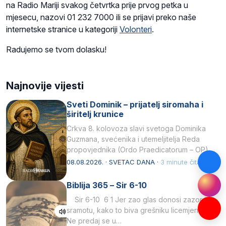
na Radio Mariji svakog četvrtka prije prvog petka u
mjesecu, nazovi 01 232 7000 ili se prijavi preko naše
internetske stranice u kategoriji
Volonteri
.
Radujemo se tvom dolasku!
Najnovije vijesti
Sveti Dominik – prijatelj siromaha i
širitelj krunice
Crkva 8. kolovoza slavi svetoga Dominika
Guzmana, svećenika i utemeljitelja Reda
propovjednika (Ordo Praedicatorum – OP).
Svojim životom, dubokom ljubavlju prema
08.08.2026. · SVETAC DANA ·
3 minute čitanja
Kristu…
Biblija 365 – Sir 6-10
Sir 6-10 6 1 Jer zao glas donosi zazor i
sramotu, kako to biva grešniku licemjernom.2
Ne predaj se u…