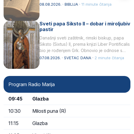
08.08.2026. · BIBLIJA ·
11 minute čitanja
Sveti papa Siksto II – dobar i miroljubiv
pastir
Današnji sveti zaštitnik, rimski biskup, papa
Siksto (Sixtus) II, prema knjizi Liber Pontificalis
bio je rođenjem Grk. Obnovio je odnose s
afričkim…
07.08.2026. · SVETAC DANA ·
2 minute čitanja
Program Radio Marija
09:45
Glazba
10:30
Milosti puna (R)
11:15
Glazba