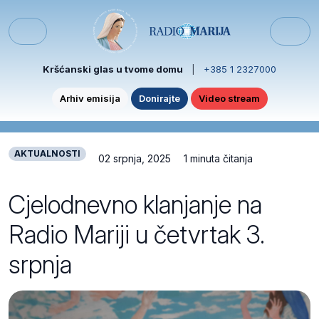
Skip to content
Skip to footer
Menu
Kršćanski glas u tvome domu
|
+385 1 2327000
Arhiv emisija
Donirajte
Video stream
AKTUALNOSTI
02 srpnja, 2025
1 minuta čitanja
Cjelodnevno klanjanje na
Radio Mariji u četvrtak 3.
srpnja