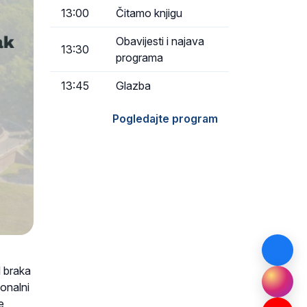
13:00
Čitamo knjigu
Obavijesti i najava
13:30
programa
13:45
Glazba
Pogledajte program
l braka
ionalni
e