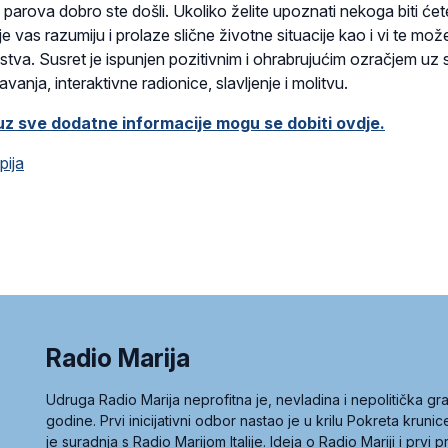
parova dobro ste došli. Ukoliko želite upoznati nekoga biti ćet
 vas razumiju i prolaze slične životne situacije kao i vi te mož
kustva. Susret je ispunjen pozitivnim i ohrabrujućim ozračjem uz
avanja, interaktivne radionice, slavljenje i molitvu.
 uz sve dodatne informacije mogu se dobiti ovdje.
pija
Radio Marija
Udruga Radio Marija neprofitna je, nevladina i nepolitička 
godine. Prvi inicijativni odbor nastao je u krilu Pokreta kruni
je suradnja s Radio Marijom Italije. Ideja o Radio Mariji i prvi