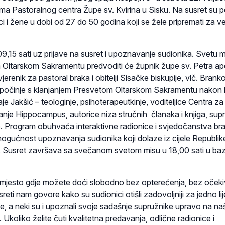
ama Pastoralnog centra Župe sv. Kvirina u Sisku. Na susret su 
i i žene u dobi od 27 do 50 godina koji se žele pripremati za ve
9,15 sati uz prijave na susret i upoznavanje sudionika. Svetu m
 Oltarskom Sakramentu predvoditi će župnik župe sv. Petra ap
erenik za pastoral braka i obitelji Sisačke biskupije, vlč. Brank
apočinje s klanjanjem Presvetom Oltarskom Sakramentu nakon 
je Jakšić – teologinje, psihoterapeutkinje, voditeljice Centra za
anje Hippocampus, autorice niza stručnih članaka i knjiga, supr
. Program obuhvaća interaktivne radionice i svjedočanstva br
gućnost upoznavanja sudionika koji dolaze iz cijele Republik
. Susret završava sa svečanom svetom misu u 18,00 sati u bazil
e mjesto gdje možete doći slobodno bez opterećenja, bez očeki
reti nam govore kako su sudionici otišli zadovoljniji za jedno lij
e, a neki su i upoznali svoje sadašnje supružnike upravo na na
. Ukoliko želite čuti kvalitetna predavanja, odlične radionice i