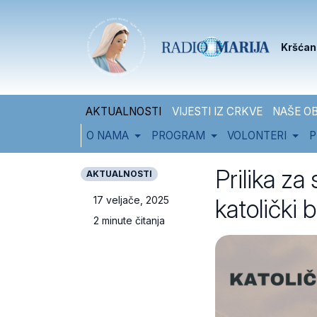
Skip to content
Skip to footer
Kršćan
AKTUALNOSTI
VIJESTI IZ CRKVE
NAŠE OB
O NAMA
PROGRAM
VOLONTERI
P
Prilika za
AKTUALNOSTI
katolički 
17 veljače, 2025
2 minute čitanja