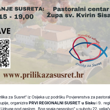
ilika za Susret“ iz Osijeka uz podršku Povjerenstva za pastora
kupije, organizira
PRVI REGIONALNI SUSRET u Sisku
i 9. reg
ji Udruge pod geslom „Bog spaja nespojivo“ u subotu 22. veljač