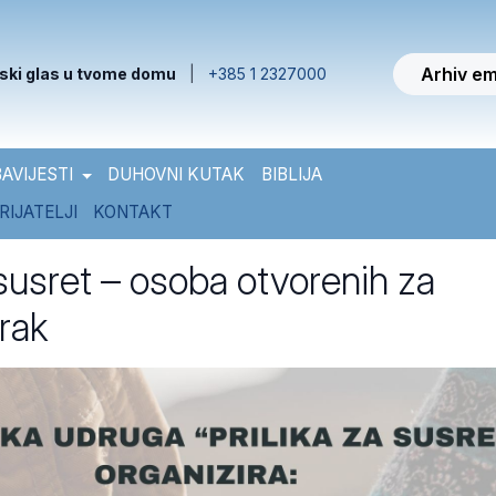
Arhiv em
ski glas u tvome domu
|
+385 1 2327000
AVIJESTI
DUHOVNI KUTAK
BIBLIJA
RIJATELJI
KONTAKT
 susret – osoba otvorenih za
brak