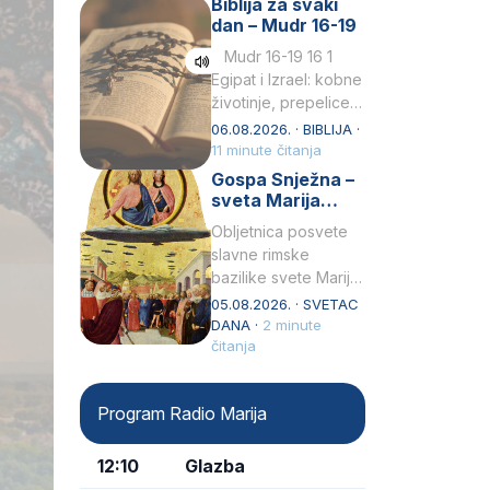
Biblija za svaki
Petar u svojoj
dan – Mudr 16-19
drugoj…
Mudr 16-19 16 1
Egipat i Izrael: kobne
životinje, prepelice
Zato bijahu
06.08.2026. · BIBLIJA ·
primjereno kažnjeni
11 minute čitanja
sličnim životinjamai
Gospa Snježna –
mučeni mnoštvom
sveta Marija
kukaca.2 A narod…
Velika, zaštitnica
Obljetnica posvete
rimske bazilike
slavne rimske
bazilike svete Marije
Velike (Santa Maria
05.08.2026. · SVETAC
Maggiore) u narodu
DANA ·
2 minute
se slavi kao Gospa
čitanja
Snježna. Ovaj naziv,
Sancta Maria…
Program Radio Marija
12:10
Glazba