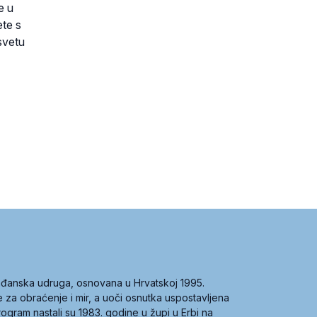
e u
ete s
 svetu
građanska udruga, osnovana u Hrvatskoj 1995.
ce za obraćenje i mir, a uoči osnutka uspostavljena
 program nastali su 1983. godine u župi u Erbi na