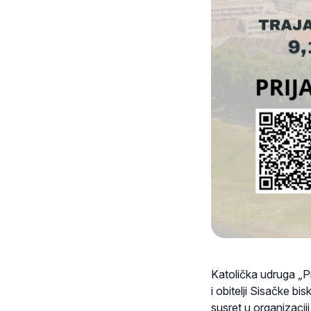
Katolička udruga „Pr
i obitelji Sisačke bis
susret u organizaci