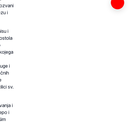
pozvani
zu i
isu i
ostola
o
kojega
uge i
ačnih
e
ici sv.
vanja i
epo i
šim