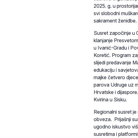
2025. g. u prostorij
svi slobodni muškarc
sakrament ženidbe.
Susret započinje u 0
klanjanje Presvetom
u Ivanić-Gradu i Povj
Koretić. Program z
slijedi predavanje Ma
edukaciju i savjetov
majke četvero djece
parova Udruge uz mo
Hrvatske i dijaspore
Kvirina u Sisku.
Regionalni susret j
obveza. Prijašnji sus
ugodno iskustvo viš
susretima i platformi