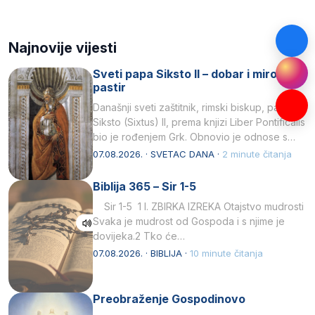
Najnovije vijesti
Sveti papa Siksto II – dobar i miroljubiv
pastir
Današnji sveti zaštitnik, rimski biskup, papa
Siksto (Sixtus) II, prema knjizi Liber Pontificalis
bio je rođenjem Grk. Obnovio je odnose s
afričkim…
07.08.2026. · SVETAC DANA ·
2 minute čitanja
Biblija 365 – Sir 1-5
Sir 1-5 1 I. ZBIRKA IZREKA Otajstvo mudrosti
Svaka je mudrost od Gospoda i s njime je
dovijeka.2 Tko će…
07.08.2026. · BIBLIJA ·
10 minute čitanja
Preobraženje Gospodinovo