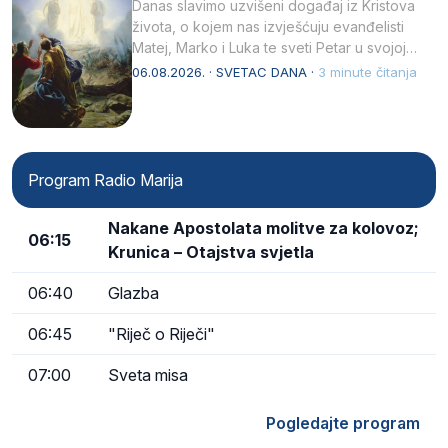
Danas slavimo uzvišeni događaj iz Kristova
života, o kojem nas izvješćuju evanđelisti
Matej, Marko i Luka te sveti Petar u svojoj
drugoj…
06.08.2026. · SVETAC DANA ·
3 minute čitanja
Program Radio Marija
Nakane Apostolata molitve za kolovoz;
06:15
Krunica – Otajstva svjetla
06:40
Glazba
06:45
"Riječ o Riječi"
07:00
Sveta misa
Pogledajte program