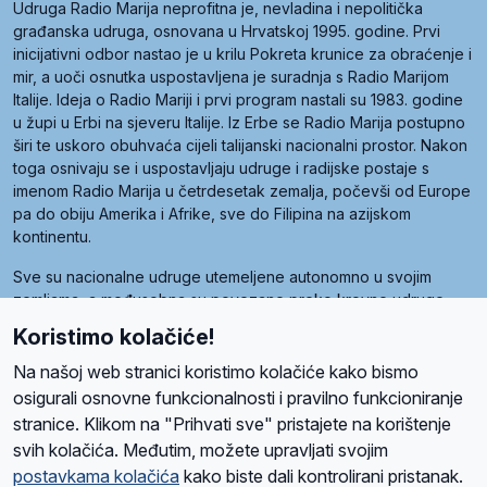
Udruga Radio Marija neprofitna je, nevladina i nepolitička
građanska udruga, osnovana u Hrvatskoj 1995. godine. Prvi
inicijativni odbor nastao je u krilu Pokreta krunice za obraćenje i
mir, a uoči osnutka uspostavljena je suradnja s Radio Marijom
Italije. Ideja o Radio Mariji i prvi program nastali su 1983. godine
u župi u Erbi na sjeveru Italije. Iz Erbe se Radio Marija postupno
širi te uskoro obuhvaća cijeli talijanski nacionalni prostor. Nakon
toga osnivaju se i uspostavljaju udruge i radijske postaje s
imenom Radio Marija u četrdesetak zemalja, počevši od Europe
pa do obiju Amerika i Afrike, sve do Filipina na azijskom
kontinentu.
Sve su nacionalne udruge utemeljene autonomno u svojim
zemljama, a međusobna su povezane preko krovne udruge
pod nazivom Svjetska obitelj Radio Marije (World Family of
Koristimo kolačiće!
Radio Maria). Svjetsku obitelj utemeljilo je sedam članica, među
kojima je i hrvatska Udruga Radio Marija.
Na našoj web stranici koristimo kolačiće kako bismo
osigurali osnovne funkcionalnosti i pravilno funkcioniranje
stranice. Klikom na "Prihvati sve" pristajete na korištenje
svih kolačića. Međutim, možete upravljati svojim
O nama
Radio
Program
Volonteri
Prijatelji
Kontakt
Pravila privatnosti
postavkama kolačića
kako biste dali kontrolirani pristanak.