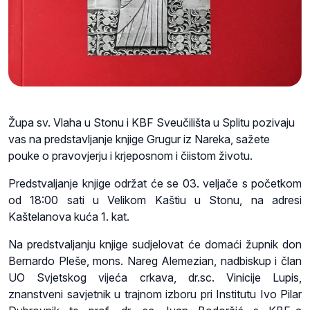
Župa sv. Vlaha u Stonu i KBF Sveučilišta u Splitu pozivaju
vas na predstavljanje knjige Grugur iz Nareka, sažete
pouke o pravovjerju i krjeposnom i čiistom životu.
Predstvaljanje knjige održat će se 03. veljače s početkom
od 18:00 sati u Velikom Kaštiu u Stonu, na adresi
Kaštelanova kuća 1. kat.
Na predstvaljanju knjige sudjelovat će domaći župnik don
Bernardo Pleše, mons. Nareg Alemezian, nadbiskup i član
UO Svjetskog vijeća crkava, dr.sc. Vinicije Lupis,
znanstveni savjetnik u trajnom izboru pri Institutu Ivo Pilar