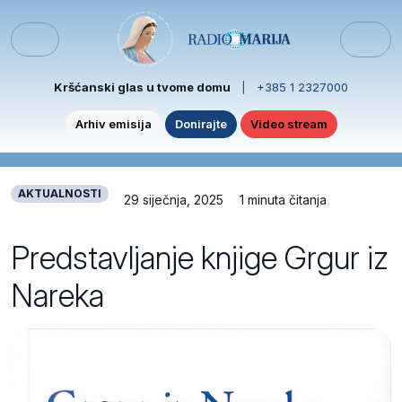
Skip to content
Skip to footer
Menu
Kršćanski glas u tvome domu
|
+385 1 2327000
Arhiv emisija
Donirajte
Video stream
AKTUALNOSTI
29 siječnja, 2025
1 minuta čitanja
Predstavljanje knjige Grgur iz
Nareka