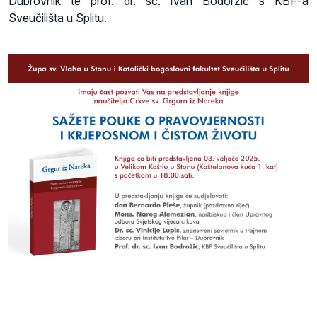
Dubrovnik te prof. dr. sc. Ivan Bodoržić s KBF-a
Sveučilišta u Splitu.