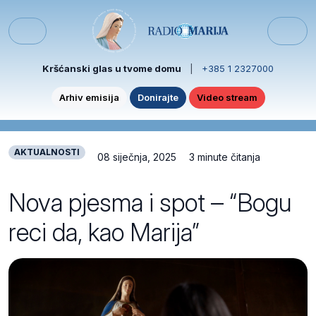
Skip to content
Skip to footer
Menu
Kršćanski glas u tvome domu
|
+385 1 2327000
Arhiv emisija
Donirajte
Video stream
AKTUALNOSTI
08 siječnja, 2025
3 minute čitanja
Nova pjesma i spot – “Bogu
reci da, kao Marija”