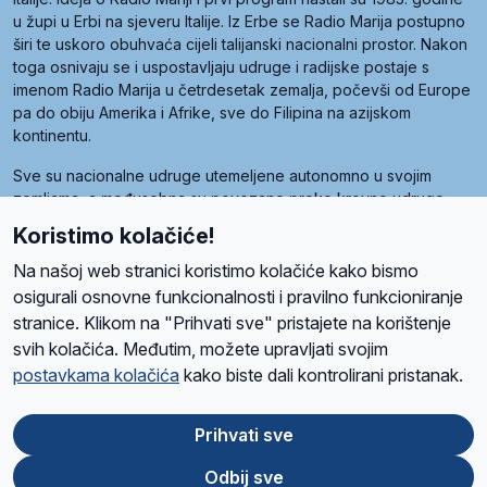
u župi u Erbi na sjeveru Italije. Iz Erbe se Radio Marija postupno
širi te uskoro obuhvaća cijeli talijanski nacionalni prostor. Nakon
toga osnivaju se i uspostavljaju udruge i radijske postaje s
imenom Radio Marija u četrdesetak zemalja, počevši od Europe
pa do obiju Amerika i Afrike, sve do Filipina na azijskom
kontinentu.
Sve su nacionalne udruge utemeljene autonomno u svojim
zemljama, a međusobna su povezane preko krovne udruge
pod nazivom Svjetska obitelj Radio Marije (World Family of
Koristimo kolačiće!
Radio Maria). Svjetsku obitelj utemeljilo je sedam članica, među
kojima je i hrvatska Udruga Radio Marija.
Na našoj web stranici koristimo kolačiće kako bismo
osigurali osnovne funkcionalnosti i pravilno funkcioniranje
stranice. Klikom na "Prihvati sve" pristajete na korištenje
svih kolačića. Međutim, možete upravljati svojim
O nama
Radio
Program
Volonteri
Prijatelji
Kontakt
Pravila privatnosti
postavkama kolačića
kako biste dali kontrolirani pristanak.
Kolačići
Uvjeti korištenja
Ova stranica je zaštićena Google reCAPTCHA sustavom
Prihvati sve
Odbij sve
App
Google