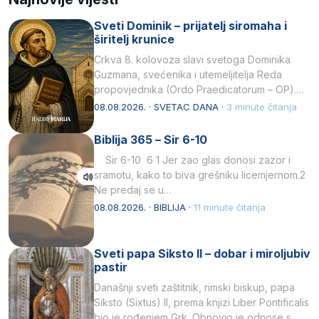
Sveti Dominik – prijatelj siromaha i
širitelj krunice
Crkva 8. kolovoza slavi svetoga Dominika
Guzmana, svećenika i utemeljitelja Reda
propovjednika (Ordo Praedicatorum – OP).
Svojim životom, dubokom ljubavlju prema
08.08.2026. · SVETAC DANA ·
3 minute čitanja
Kristu…
Biblija 365 – Sir 6-10
Sir 6-10 6 1 Jer zao glas donosi zazor i
sramotu, kako to biva grešniku licemjernom.2
Ne predaj se u…
08.08.2026. · BIBLIJA ·
11 minute čitanja
Sveti papa Siksto II – dobar i miroljubiv
pastir
Današnji sveti zaštitnik, rimski biskup, papa
Siksto (Sixtus) II, prema knjizi Liber Pontificalis
bio je rođenjem Grk. Obnovio je odnose s