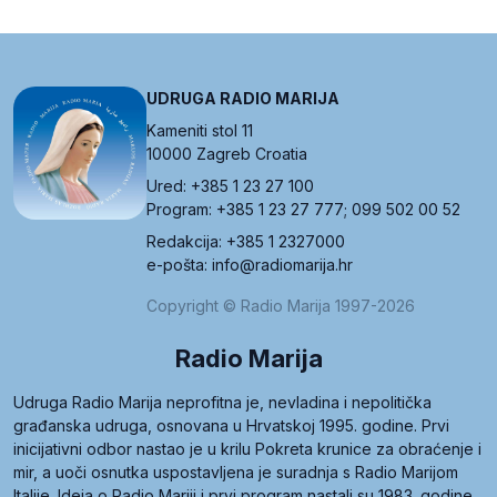
UDRUGA RADIO MARIJA
Kameniti stol 11
10000 Zagreb Croatia
Ured: +385 1 23 27 100
Program: +385 1 23 27 777; 099 502 00 52
Redakcija: +385 1 2327000
e-pošta: info@radiomarija.hr
Copyright © Radio Marija 1997-2026
Radio Marija
Udruga Radio Marija neprofitna je, nevladina i nepolitička
građanska udruga, osnovana u Hrvatskoj 1995. godine. Prvi
inicijativni odbor nastao je u krilu Pokreta krunice za obraćenje i
mir, a uoči osnutka uspostavljena je suradnja s Radio Marijom
Italije. Ideja o Radio Mariji i prvi program nastali su 1983. godine