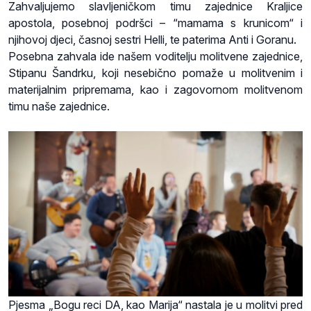
Zahvaljujemo slavljeničkom timu zajednice Kraljice
apostola, posebnoj podršci – “mamama s krunicom“ i
njihovoj djeci, časnoj sestri Helli, te paterima Anti i Goranu.
Posebna zahvala ide našem voditelju molitvene zajednice,
Stipanu Šandrku, koji nesebično pomaže u molitvenim i
materijalnim pripremama, kao i zagovornom molitvenom
timu naše zajednice.
Pjesma „Bogu reci DA, kao Marija“ nastala je u molitvi pred