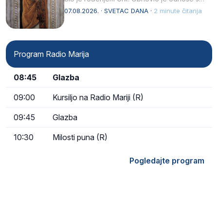
afričkim…
07.08.2026. · SVETAC DANA ·
2 minute čitanja
Program Radio Marija
08:45
Glazba
09:00
Kursiljo na Radio Mariji (R)
09:45
Glazba
10:30
Milosti puna (R)
Pogledajte program