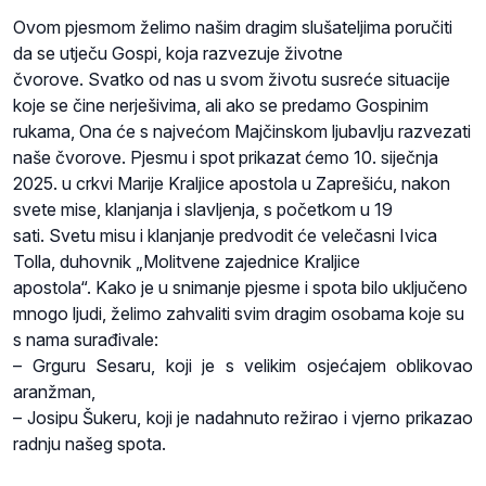
Ovom pjesmom želimo našim dragim slušateljima poručiti
da se utječu Gospi, koja razvezuje životne
čvorove.
Svatko od nas u svom životu susreće situacije
koje se čine nerješivima, ali ako se predamo Gospinim
rukama, Ona će s najvećom Majčinskom ljubavlju razvezati
naše čvorove.
Pjesmu i spot prikazat ćemo 10. siječnja
2025. u crkvi Marije Kraljice apostola u Zaprešiću, nakon
svete mise, klanjanja i slavljenja, s početkom u 19
sati.
Svetu misu i klanjanje predvodit će velečasni Ivica
Tolla, duhovnik „Molitvene zajednice Kraljice
apostola“.
Kako je u snimanje pjesme i spota bilo uključeno
mnogo ljudi, želimo zahvaliti svim dragim osobama koje su
s nama surađivale:
– Grguru Sesaru, koji je s velikim osjećajem oblikovao
aranžman,
– Josipu Šukeru, koji je nadahnuto režirao i vjerno prikazao
radnju našeg spota.