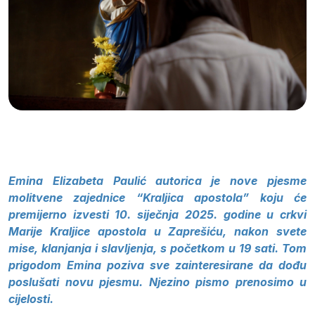
Emina Elizabeta Paulić autorica je nove pjesme
m
olitvene zajednice “Kraljica apostola” koju će
premijerno izvesti 10. siječnja 2025. godine u crkvi
Marije Kraljice apostola u Zaprešiću, nakon svete
mise, klanjanja i slavljenja, s početkom u 19 sati. Tom
prigodom Emina poziva sve zainteresirane da dođu
poslušati novu pjesmu. Njezino pismo prenosimo u
cijelosti.