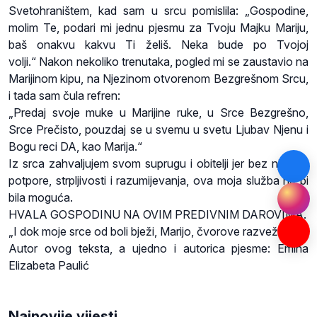
Svetohraništem, kad sam u srcu pomislila:
„Gospodine,
molim Te, podari mi jednu pjesmu za Tvoju Majku Mariju,
baš onakvu kakvu Ti želiš. Neka bude po Tvojoj
volji.“
Nakon nekoliko trenutaka, pogled mi se zaustavio na
Marijinom kipu, na Njezinom otvorenom Bezgrešnom Srcu,
i tada sam čula refren:
„Predaj svoje muke u Marijine ruke, u Srce Bezgrešno,
Srce Prečisto, pouzdaj se u svemu u svetu Ljubav Njenu i
Bogu reci DA, kao Marija.“
Iz srca zahvaljujem svom suprugu i obitelji jer bez njihove
potpore, strpljivosti i razumijevanja, ova moja služba ne bi
bila moguća.
HVALA GOSPODINU NA OVIM PREDIVNIM DAROVIMA.
„I dok moje srce od boli bježi, Marijo, čvorove razveži…“
Autor ovog teksta, a ujedno i autorica pjesme: Emina
Elizabeta Paulić
Najnovije vijesti