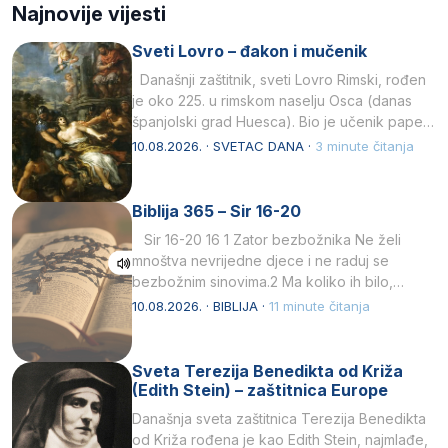
Najnovije vijesti
Sveti Lovro – đakon i mučenik
Današnji zaštitnik, sveti Lovro Rimski, rođen
je oko 225. u rimskom naselju Osca (danas
španjolski grad Huesca). Bio je učenik pape…
10.08.2026. · SVETAC DANA ·
3 minute čitanja
Biblija 365 – Sir 16-20
Sir 16-20 16 1 Zator bezbožnika Ne želi
mnoštva nevrijedne djece i ne raduj se
bezbožnim sinovima.2 Ma koliko ih bilo,…
10.08.2026. · BIBLIJA ·
11 minute čitanja
Sveta Terezija Benedikta od Križa
(Edith Stein) – zaštitnica Europe
Današnja sveta zaštitnica Terezija Benedikta
od Križa rođena je kao Edith Stein, najmlađe,