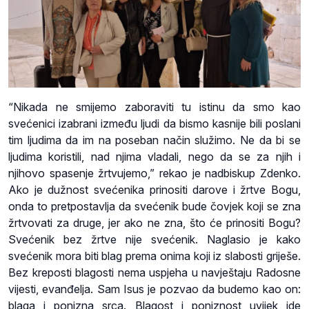
“Nikada ne smijemo zaboraviti tu istinu da smo kao
svećenici izabrani između ljudi da bismo kasnije bili poslani
tim ljudima da im na poseban način služimo. Ne da bi se
ljudima koristili, nad njima vladali, nego da se za njih i
njihovo spasenje žrtvujemo,” rekao je nadbiskup Zdenko.
Ako je dužnost svećenika prinositi darove i žrtve Bogu,
onda to pretpostavlja da svećenik bude čovjek koji se zna
žrtvovati za druge, jer ako ne zna, što će prinositi Bogu?
Svećenik bez žrtve nije svećenik. Naglasio je kako
svećenik mora biti blag prema onima koji iz slabosti griješe.
Bez kreposti blagosti nema uspjeha u navještaju Radosne
vijesti, evanđelja. Sam Isus je pozvao da budemo kao on:
blaga i ponizna srca. Blagost i poniznost uvijek ide