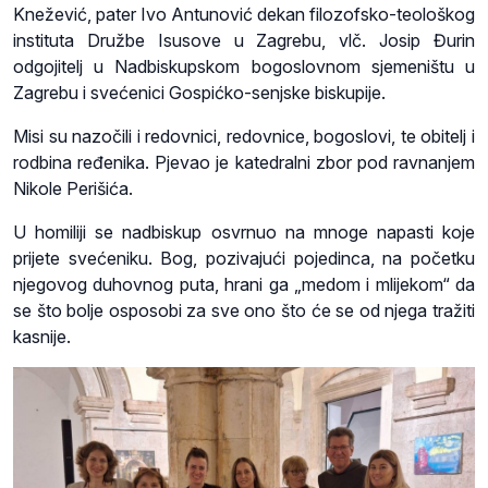
Knežević, pater Ivo Antunović dekan filozofsko-teološkog
instituta Družbe Isusove u Zagrebu, vlč. Josip Đurin
odgojitelj u Nadbiskupskom bogoslovnom sjemeništu u
Zagrebu i svećenici Gospićko-senjske biskupije.
Misi su nazočili i redovnici, redovnice, bogoslovi, te obitelj i
rodbina ređenika. Pjevao je katedralni zbor pod ravnanjem
Nikole Perišića.
U homiliji se nadbiskup osvrnuo na mnoge napasti koje
prijete svećeniku. Bog, pozivajući pojedinca, na početku
njegovog duhovnog puta, hrani ga „medom i mlijekom“ da
se što bolje osposobi za sve ono što će se od njega tražiti
kasnije.