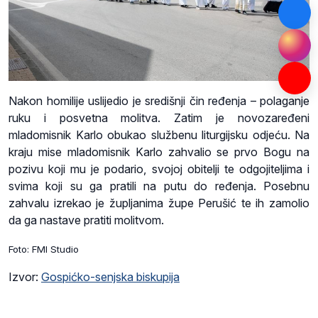
Nakon homilije uslijedio je središnji čin ređenja – polaganje
ruku i posvetna molitva. Zatim je novozaređeni
mladomisnik Karlo obukao službenu liturgijsku odjeću. Na
kraju mise mladomisnik Karlo zahvalio se prvo Bogu na
pozivu koji mu je podario, svojoj obitelji te odgojiteljima i
svima koji su ga pratili na putu do ređenja. Posebnu
zahvalu izrekao je župljanima župe Perušić te ih zamolio
da ga nastave pratiti molitvom.
Foto: FMI Studio
Izvor:
Gospićko-senjska biskupija