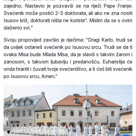
zajedno. Nastavio je pozvavši se na riječi Pape Franje:
Svećenik može postići 2-3 doktorata, ali ako ne zna nositi
Isusov križ, doktorati ništa ne koriste“. Mislim da se s ovim
slažemo svi.“
Svoju propovijed završio je riječima: “Dragi Karlo, trudi se
da uvijek ostaneš svećenik po Isusovu srcu. Trudi se da ti
svaka Misa bude Mlada Misa, da je slaviš s takvim žarom i
zanosom, s takvom ljubavlju i predanošću. Euharistija će
onda hraniti i čuvati tvoje svećeništvo, a ti ćeš biti svećenik
po Isusovu srcu. Amen.”