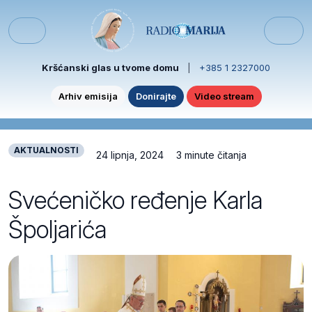
Skip to content
Skip to footer
Menu
Kršćanski glas u tvome domu
|
+385 1 2327000
Arhiv emisija
Donirajte
Video stream
AKTUALNOSTI
24 lipnja, 2024
3 minute čitanja
Svećeničko ređenje Karla
Špoljarića