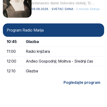
jedanaesto dijete židovske obitelji, 12.
listopada 1891, u Wrocławu…
09.08.2026. · SVETAC DANA ·
2 minute čitanja
Program Radio Marija
10:45
Glazba
11:00
Radio knjižara
12:00
Anđeo Gospodnji; Molitva - Srednji čas
12:10
Glazba
Pogledajte program