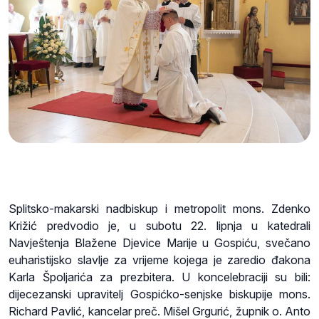
Splitsko-makarski nadbiskup i metropolit mons. Zdenko
Križić predvodio je, u subotu 22. lipnja u katedrali
Navještenja Blažene Djevice Marije u Gospiću, svečano
euharistijsko slavlje za vrijeme kojega je zaredio đakona
Karla Špoljarića za prezbitera. U koncelebraciji su bili:
dijecezanski upravitelj Gospićko-senjske biskupije mons.
Richard Pavlić, kancelar preč. Mišel Grgurić, župnik o. Anto