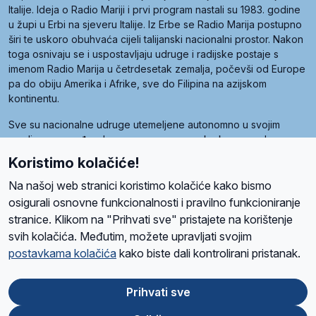
Italije. Ideja o Radio Mariji i prvi program nastali su 1983. godine
u župi u Erbi na sjeveru Italije. Iz Erbe se Radio Marija postupno
širi te uskoro obuhvaća cijeli talijanski nacionalni prostor. Nakon
toga osnivaju se i uspostavljaju udruge i radijske postaje s
imenom Radio Marija u četrdesetak zemalja, počevši od Europe
pa do obiju Amerika i Afrike, sve do Filipina na azijskom
kontinentu.
Sve su nacionalne udruge utemeljene autonomno u svojim
zemljama, a međusobna su povezane preko krovne udruge
pod nazivom Svjetska obitelj Radio Marije (World Family of
Koristimo kolačiće!
Radio Maria). Svjetsku obitelj utemeljilo je sedam članica, među
kojima je i hrvatska Udruga Radio Marija.
Na našoj web stranici koristimo kolačiće kako bismo
osigurali osnovne funkcionalnosti i pravilno funkcioniranje
stranice. Klikom na "Prihvati sve" pristajete na korištenje
svih kolačića. Međutim, možete upravljati svojim
O nama
Radio
Program
Volonteri
Prijatelji
Kontakt
Pravila privatnosti
postavkama kolačića
kako biste dali kontrolirani pristanak.
Kolačići
Uvjeti korištenja
Ova stranica je zaštićena Google reCAPTCHA sustavom
Prihvati sve