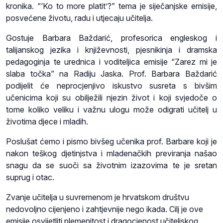
kronika. “‘Ko to more platit’?” tema je siječanjske emisije,
posvećene životu, radu i utjecaju učitelja.
Gostuje
Barbara Baždarić, profesorica engleskog i
talijanskog jezika i književnosti, pjesnikinja i dramska
pedagoginja te urednica i voditeljica emisije “Zarez mi je
slaba točka” na Radiju Jaska. Prof. Barbara Baždarić
podijelit će neprocjenjivo iskustvo susreta s bivšim
učenicima koji su obilježili njezin život i koji svjedoče o
tome koliko veliku i važnu ulogu može odigrati učitelj u
životima djece i mladih.
Poslušat ćemo i pismo bivšeg učenika prof. Barbare koji je
nakon teškog djetinjstva i mladenačkih previranja našao
snagu da se suoči sa životnim izazovima te je sretan
suprug i otac.
Zvanje učitelja u suvremenom je hrvatskom društvu
nedovoljno cijenjeno i zahtjevnije nego ikada. Cilj je ove
emisije osvijetliti plemenitost i dragocjenost učiteljskog